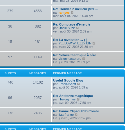
o
mar. mai 28, 2024 9:12 am
i
d
g
i
e
e
e
r
r
Re: Trouver le meilleur prix …
r
279
4556
l
m
V
par
ramses
n
e
e
o
mar. août 04, 2026 14:40 pm
i
d
s
i
e
e
s
r
r
Re: Comptage d'énergie
r
a
36
382
l
m
V
par
Uncle Buzz
n
g
e
e
o
ven. août 30, 2024 2:39 am
i
e
d
s
i
e
e
s
r
r
Re: La revolution ... ;-)
r
a
15
181
l
m
V
par
YELLOW WHEELY BIN
n
g
e
e
o
jeu. mars 27, 2025 21:36 pm
i
e
d
s
i
e
e
s
r
r
Re: Solaire thermique à l'ère…
r
a
57
1149
l
m
V
par
visionmasterpro
n
g
e
e
o
lun. juil. 20, 2026 21:09 pm
i
e
d
s
i
e
e
s
r
r
r
a
l
m
SUJETS
MESSAGES
DERNIER MESSAGE
n
g
e
e
i
e
d
s
Useful Google Blog
e
740
14102
e
s
V
par
FrankJScott
r
r
a
o
jeu. août 06, 2026 1:59 am
m
n
g
i
e
i
e
r
s
Re: Antitartre magnétique
e
96
2057
l
s
V
par
Hieronymus
r
e
a
o
jeu. avr. 09, 2026 17:50 pm
m
d
g
i
e
e
e
r
s
Re: Panne Clipsol PSD Combi
r
176
2486
l
s
V
par
lfaa-france
n
e
a
o
lun. juin 01, 2026 21:52 pm
i
d
g
i
e
e
e
r
r
r
l
m
SUJETS
MESSAGES
DERNIER MESSAGE