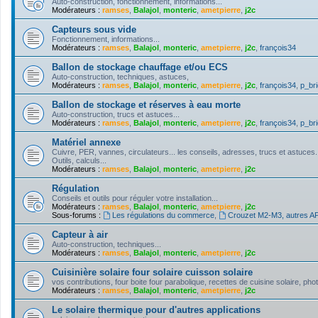
Auto-construction, fonctionnement, informations...
Modérateurs :
ramses
,
Balajol
,
monteric
,
ametpierre
,
j2c
Capteurs sous vide
Fonctionnement, informations...
Modérateurs :
ramses
,
Balajol
,
monteric
,
ametpierre
,
j2c
,
françois34
Ballon de stockage chauffage et/ou ECS
Auto-construction, techniques, astuces,
Modérateurs :
ramses
,
Balajol
,
monteric
,
ametpierre
,
j2c
,
françois34
,
p_bri
Ballon de stockage et réserves à eau morte
Auto-construction, trucs et astuces...
Modérateurs :
ramses
,
Balajol
,
monteric
,
ametpierre
,
j2c
,
françois34
,
p_bri
Matériel annexe
Cuivre, PER, vannes, circulateurs... les conseils, adresses, trucs et astuces.
Outils, calculs...
Modérateurs :
ramses
,
Balajol
,
monteric
,
ametpierre
,
j2c
Régulation
Conseils et outils pour réguler votre installation...
Modérateurs :
ramses
,
Balajol
,
monteric
,
ametpierre
,
j2c
Sous-forums :
Les régulations du commerce
,
Crouzet M2-M3, autres API
Capteur à air
Auto-construction, techniques...
Modérateurs :
ramses
,
Balajol
,
monteric
,
ametpierre
,
j2c
Cuisinière solaire four solaire cuisson solaire
vos contributions, four boite four parabolique, recettes de cuisine solaire, pho
Modérateurs :
ramses
,
Balajol
,
monteric
,
ametpierre
,
j2c
Le solaire thermique pour d'autres applications