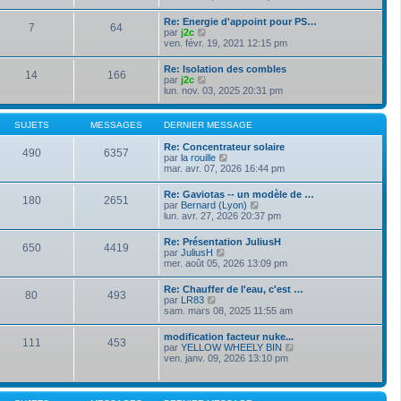
e
s
i
e
r
s
r
r
Re: Energie d'appoint pour PS…
n
a
7
64
l
m
V
par
j2c
i
g
e
e
o
ven. févr. 19, 2021 12:15 pm
e
e
d
s
i
r
e
s
r
m
Re: Isolation des combles
r
a
14
166
l
e
V
par
j2c
n
g
e
s
o
lun. nov. 03, 2025 20:31 pm
i
e
d
s
i
e
e
a
r
r
r
g
l
m
SUJETS
MESSAGES
DERNIER MESSAGE
n
e
e
e
i
d
s
Re: Concentrateur solaire
e
490
6357
e
s
V
par
la rouille
r
r
a
o
mar. avr. 07, 2026 16:44 pm
m
n
g
i
e
i
e
r
s
Re: Gaviotas -- un modèle de …
e
180
2651
l
s
V
par
Bernard (Lyon)
r
e
a
o
lun. avr. 27, 2026 20:37 pm
m
d
g
i
e
e
e
r
s
Re: Présentation JuliusH
r
650
4419
l
s
V
par
JuliusH
n
e
a
o
mer. août 05, 2026 13:09 pm
i
d
g
i
e
e
e
r
r
Re: Chauffer de l'eau, c'est …
r
80
493
l
m
V
par
LR83
n
e
e
o
sam. mars 08, 2025 11:55 am
i
d
s
i
e
e
s
r
r
modification facteur nuke...
r
a
111
453
l
m
V
par
YELLOW WHEELY BIN
n
g
e
e
o
ven. janv. 09, 2026 13:10 pm
i
e
d
s
i
e
e
s
r
r
r
a
l
m
n
g
e