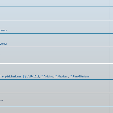
coleur
coleur
..
 et péripheriques
,
UVR-1611
,
Arduino
,
Maxisun
,
PanMillenium
tos