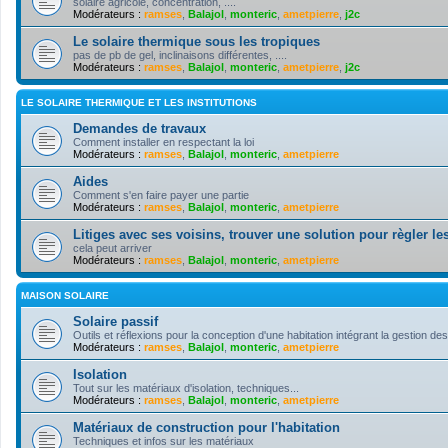
solaire agricole, concentration, ....
Modérateurs :
ramses
,
Balajol
,
monteric
,
ametpierre
,
j2c
Le solaire thermique sous les tropiques
pas de pb de gel, inclinaisons différentes, ....
Modérateurs :
ramses
,
Balajol
,
monteric
,
ametpierre
,
j2c
LE SOLAIRE THERMIQUE ET LES INSTITUTIONS
Demandes de travaux
Comment installer en respectant la loi
Modérateurs :
ramses
,
Balajol
,
monteric
,
ametpierre
Aides
Comment s'en faire payer une partie
Modérateurs :
ramses
,
Balajol
,
monteric
,
ametpierre
Litiges avec ses voisins, trouver une solution pour règler les
cela peut arriver
Modérateurs :
ramses
,
Balajol
,
monteric
,
ametpierre
MAISON SOLAIRE
Solaire passif
Outils et réflexions pour la conception d'une habitation intégrant la gestion des
Modérateurs :
ramses
,
Balajol
,
monteric
,
ametpierre
Isolation
Tout sur les matériaux d'isolation, techniques...
Modérateurs :
ramses
,
Balajol
,
monteric
,
ametpierre
Matériaux de construction pour l'habitation
Techniques et infos sur les matériaux