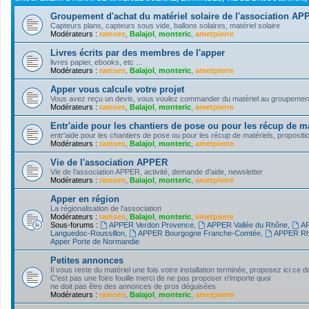
Groupement d'achat du matériel solaire de l'association A
Capteurs plans, capteurs sous vide, ballons solaires, matériel solaire
Modérateurs :
ramses
,
Balajol
,
monteric
,
ametpierre
Livres écrits par des membres de l'apper
livres papier, ebooks, etc ...
Modérateurs :
ramses
,
Balajol
,
monteric
,
ametpierre
Apper vous calcule votre projet
Vous avez reçu un devis, vous voulez commander du matériel au groupement d'
Modérateurs :
ramses
,
Balajol
,
monteric
,
ametpierre
Entr'aide pour les chantiers de pose ou pour les récup de ma
entr'aide pour les chantiers de pose ou pour les récup de matériels, propositi
Modérateurs :
ramses
,
Balajol
,
monteric
,
ametpierre
Vie de l'association APPER
Vie de l'association APPER, activité, demande d'aide, newsletter
Modérateurs :
ramses
,
Balajol
,
monteric
,
ametpierre
Apper en région
La régionalisation de l'association
Modérateurs :
ramses
,
Balajol
,
monteric
,
ametpierre
Sous-forums :
APPER Verdon Provence
,
APPER Vallée du Rhône
,
AP
Languedoc-Roussillon
,
APPER Bourgogne Franche-Comtée
,
APPER Rh
Apper Porte de Normandie
Petites annonces
Il vous reste du matériel une fois votre installation terminée, proposez ici ce 
C'est pas une foire fouille merci de ne pas proposer n'importe quoi
ne doit pas être des annonces de pros déguisées
Modérateurs :
ramses
,
Balajol
,
monteric
,
ametpierre