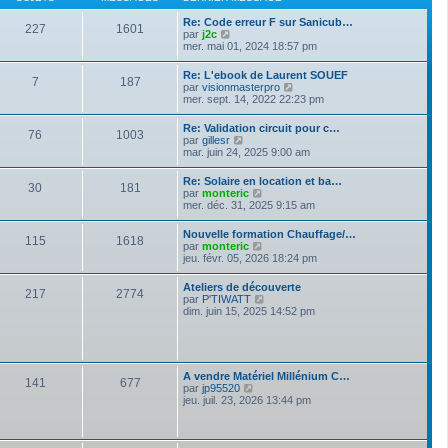
n
e
e
i
d
s
Re: Code erreur F sur Sanicub…
e
227
1601
e
s
V
par
j2c
r
r
a
o
mer. mai 01, 2024 18:57 pm
m
n
g
i
e
i
e
r
s
Re: L'ebook de Laurent SOUEF
e
7
187
l
s
V
par
visionmasterpro
r
e
a
o
mer. sept. 14, 2022 22:23 pm
m
d
g
i
e
e
e
r
s
Re: Validation circuit pour c…
r
76
1003
l
s
V
par
gillesr
n
e
a
o
mar. juin 24, 2025 9:00 am
i
d
g
i
e
e
e
r
r
Re: Solaire en location et ba…
r
30
181
l
m
V
par
monteric
n
e
e
o
mer. déc. 31, 2025 9:15 am
i
d
s
i
e
e
s
r
r
Nouvelle formation Chauffage/…
r
a
115
1618
l
m
V
par
monteric
n
g
e
e
o
jeu. févr. 05, 2026 18:24 pm
i
e
d
s
i
e
e
s
r
r
Ateliers de découverte
r
a
217
2774
l
m
V
par
P'TIWATT
n
g
e
e
o
dim. juin 15, 2025 14:52 pm
i
e
d
s
i
e
e
s
r
r
r
a
l
m
n
g
e
e
i
e
d
s
A vendre Matériel Millénium C…
e
141
677
e
s
V
par
jp95520
r
r
a
o
jeu. juil. 23, 2026 13:44 pm
m
n
g
i
e
i
e
r
s
e
l
s
r
e