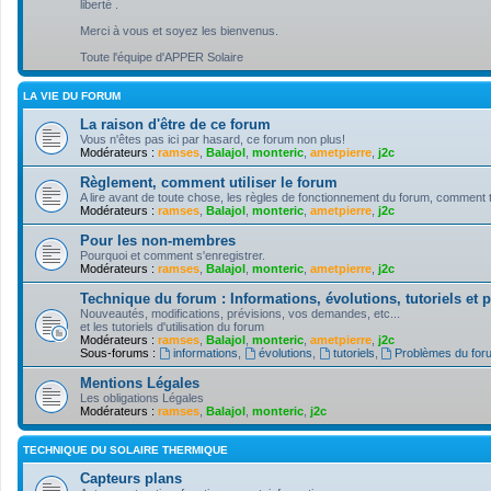
liberté .
Merci à vous et soyez les bienvenus.
Toute l'équipe d'APPER Solaire
LA VIE DU FORUM
La raison d'être de ce forum
Vous n'êtes pas ici par hasard, ce forum non plus!
Modérateurs :
ramses
,
Balajol
,
monteric
,
ametpierre
,
j2c
Règlement, comment utiliser le forum
A lire avant de toute chose, les règles de fonctionnement du forum, comment tire
Modérateurs :
ramses
,
Balajol
,
monteric
,
ametpierre
,
j2c
Pour les non-membres
Pourquoi et comment s'enregistrer.
Modérateurs :
ramses
,
Balajol
,
monteric
,
ametpierre
,
j2c
Technique du forum : Informations, évolutions, tutoriels et
Nouveautés, modifications, prévisions, vos demandes, etc...
et les tutoriels d'utilisation du forum
Modérateurs :
ramses
,
Balajol
,
monteric
,
ametpierre
,
j2c
Sous-forums :
informations
,
évolutions
,
tutoriels
,
Problèmes du for
Mentions Légales
Les obligations Légales
Modérateurs :
ramses
,
Balajol
,
monteric
,
j2c
TECHNIQUE DU SOLAIRE THERMIQUE
Capteurs plans