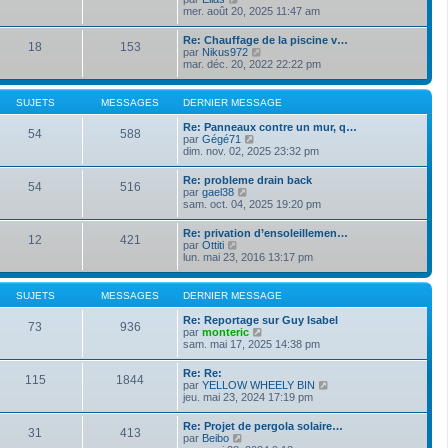
e
s
o
mer. août 20, 2025 11:47 am
i
d
s
i
e
e
a
r
r
Re: Chauffage de la piscine v…
r
g
18
153
l
m
V
par
Nikus972
n
e
e
e
o
mar. déc. 20, 2022 22:22 pm
i
d
s
i
e
e
s
r
r
r
a
l
m
SUJETS
MESSAGES
DERNIER MESSAGE
n
g
e
e
i
e
d
s
Re: Panneaux contre un mur, q…
e
54
588
e
s
V
par
Gégé71
r
r
a
o
dim. nov. 02, 2025 23:32 pm
m
n
g
i
e
i
e
r
s
Re: probleme drain back
e
54
516
l
s
V
par
gael38
r
e
a
o
sam. oct. 04, 2025 19:20 pm
m
d
g
i
e
e
e
r
s
Re: privation d’ensoleillemen…
r
12
421
l
s
V
par
Ottiti
n
e
a
o
lun. mai 23, 2016 13:17 pm
i
d
g
i
e
e
e
r
r
r
l
m
SUJETS
MESSAGES
DERNIER MESSAGE
n
e
e
i
d
s
Re: Reportage sur Guy Isabel
e
73
936
e
s
V
par
monteric
r
r
a
o
sam. mai 17, 2025 14:38 pm
m
n
g
i
e
i
e
r
s
Re: Re:
e
115
1844
l
s
V
par
YELLOW WHEELY BIN
r
e
a
o
jeu. mai 23, 2024 17:19 pm
m
d
g
i
e
e
e
r
s
Re: Projet de pergola solaire…
r
31
413
l
s
V
par
Beibo
n
e
a