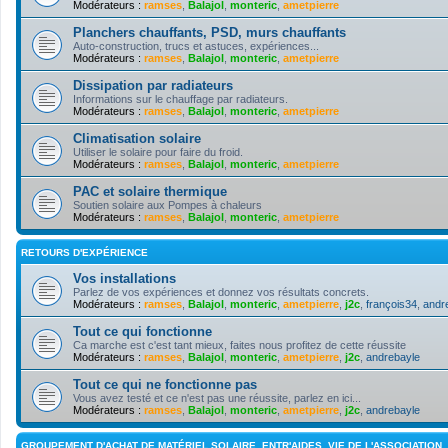
Modérateurs :
ramses
,
Balajol
,
monteric
,
ametpierre
Planchers chauffants, PSD, murs chauffants
Auto-construction, trucs et astuces, expériences...
Modérateurs :
ramses
,
Balajol
,
monteric
,
ametpierre
Dissipation par radiateurs
Informations sur le chauffage par radiateurs.
Modérateurs :
ramses
,
Balajol
,
monteric
,
ametpierre
Climatisation solaire
Utiliser le solaire pour faire du froid.
Modérateurs :
ramses
,
Balajol
,
monteric
,
ametpierre
PAC et solaire thermique
Soutien solaire aux Pompes à chaleurs
Modérateurs :
ramses
,
Balajol
,
monteric
,
ametpierre
RETOURS D'EXPÉRIENCE
Vos installations
Parlez de vos expériences et donnez vos résultats concrets.
Modérateurs :
ramses
,
Balajol
,
monteric
,
ametpierre
,
j2c
,
françois34
,
andr
Tout ce qui fonctionne
Ca marche est c'est tant mieux, faites nous profitez de cette réussite
Modérateurs :
ramses
,
Balajol
,
monteric
,
ametpierre
,
j2c
,
andrebayle
Tout ce qui ne fonctionne pas
Vous avez testé et ce n'est pas une réussite, parlez en ici...
Modérateurs :
ramses
,
Balajol
,
monteric
,
ametpierre
,
j2c
,
andrebayle
GROUPEMENT D'ACHAT DE MATÉRIEL SOLAIRE, ENTR'AIDES, VIE DE L'ASSOCIATION