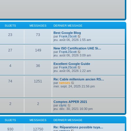
SUJETS
MESSAGES
DERNIER MESSAGE
Best Google Blog
23
73
V
par
FrankJScott
o
jeu. août 06, 2026 1:55 am
i
r
New ISO Certification UAE Si…
27
149
l
V
par
FrankJScott
e
o
jeu. août 06, 2026 3:09 am
d
i
e
r
Excellent Google Guide
r
4
36
l
V
par
FrankJScott
n
e
o
jeu. août 06, 2026 1:22 am
i
d
i
e
e
r
r
Re: Cable millenium ancien RS…
r
74
1251
l
m
V
par
ramses
n
e
e
o
mer. sept. 24, 2025 21:56 pm
i
d
s
i
e
e
s
r
r
r
a
l
m
n
g
e
e
Comptes APPER 2021
i
e
2
2
d
s
V
par
clyric
e
e
s
o
jeu. déc. 30, 2021 16:30 pm
r
r
a
i
m
n
g
r
e
i
e
l
s
SUJETS
MESSAGES
DERNIER MESSAGE
e
e
s
r
d
a
Re: Réparations possible tuya…
m
930
12750
e
g
V
par
ventura