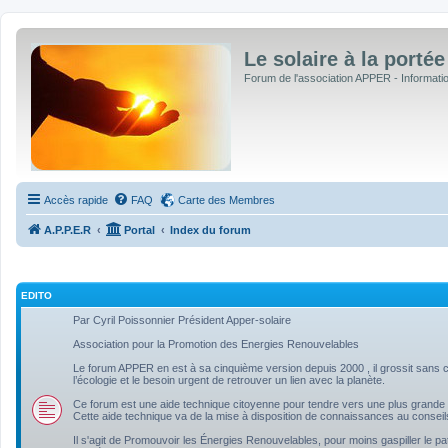
Le solaire à la portée
Forum de l'association APPER - Informations
Accès rapide
FAQ
Carte des Membres
A.P.P.E.R
Portal
Index du forum
EDITO
Par Cyril Poissonnier Président Apper-solaire
Association pour la Promotion des Energies Renouvelables
Le forum APPER en est à sa cinquième version depuis 2000 , il grossit sans ce
l’écologie et le besoin urgent de retrouver un lien avec la planète.
Ce forum est une aide technique citoyenne pour tendre vers une plus grande 
Cette aide technique va de la mise à disposition de connaissances au conseil
Il s'agit de Promouvoir les Énergies Renouvelables, pour moins gaspiller le pa