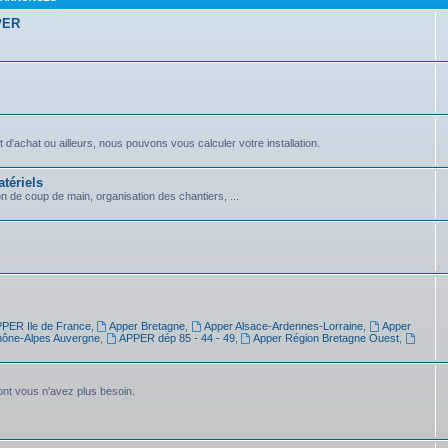
PPER
achat ou ailleurs, nous pouvons vous calculer votre installation.
tériels
on de coup de main, organisation des chantiers, ...
PER Ile de France
,
Apper Bretagne
,
Apper Alsace-Ardennes-Lorraine
,
Apper
ône-Alpes Auvergne
,
APPER dép 85 - 44 - 49
,
Apper Région Bretagne Ouest
,
dont vous n'avez plus besoin.