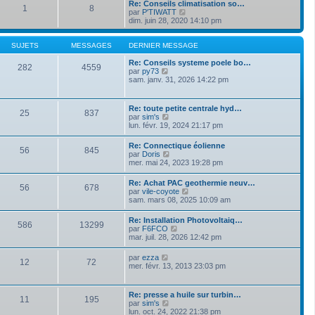
a
Re: Conseils climatisation so…
m
1
8
d
g
V
par
P'TIWATT
e
e
e
o
dim. juin 28, 2020 14:10 pm
s
r
i
s
n
r
a
i
l
SUJETS
MESSAGES
DERNIER MESSAGE
g
e
e
e
r
d
Re: Conseils systeme poele bo…
282
4559
m
V
e
par
py73
e
o
r
sam. janv. 31, 2026 14:22 pm
s
i
n
s
r
i
a
l
e
Re: toute petite centrale hyd…
g
25
837
e
r
V
par
sim's
e
d
m
o
lun. févr. 19, 2024 21:17 pm
e
e
i
r
s
r
Re: Connectique éolienne
n
s
56
845
l
V
par
Doris
i
a
e
o
mer. mai 24, 2023 19:28 pm
e
g
d
i
r
e
e
r
m
Re: Achat PAC geothermie neuv…
r
56
678
l
e
V
par
vile-coyote
n
e
s
o
sam. mars 08, 2025 10:09 am
i
d
s
i
e
e
a
r
r
Re: Installation Photovoltaiq…
r
g
586
13299
l
m
V
par
F6FCO
n
e
e
e
o
mar. juil. 28, 2026 12:42 pm
i
d
s
i
e
e
s
r
r
V
par
ezza
r
a
12
72
l
m
o
mer. févr. 13, 2013 23:03 pm
n
g
e
e
i
i
e
d
s
r
e
e
s
l
r
Re: presse a huile sur turbin…
r
a
11
195
e
m
V
par
sim's
n
g
d
e
o
lun. oct. 24, 2022 21:38 pm
i
e