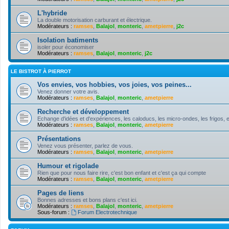
L'hybride
La double motorisation carburant et électrique.
Modérateurs :
ramses
,
Balajol
,
monteric
,
ametpierre
,
j2c
Isolation batiments
isoler pour économiser
Modérateurs :
ramses
,
Balajol
,
monteric
,
j2c
LE BISTROT À PIERROT
Vos envies, vos hobbies, vos joies, vos peines...
Venez donner votre avis.
Modérateurs :
ramses
,
Balajol
,
monteric
,
ametpierre
Recherche et développement
Echange d'idées et d'expériences, les caloducs, les micro-ondes, les frigos, e
Modérateurs :
ramses
,
Balajol
,
monteric
,
ametpierre
Présentations
Venez vous présenter, parlez de vous.
Modérateurs :
ramses
,
Balajol
,
monteric
,
ametpierre
Humour et rigolade
Rien que pour nous faire rire, c'est bon enfant et c'est ça qui compte
Modérateurs :
ramses
,
Balajol
,
monteric
,
ametpierre
Pages de liens
Bonnes adresses et bons plans c'est ici.
Modérateurs :
ramses
,
Balajol
,
monteric
,
ametpierre
Sous-forum :
Forum Electrotechnique