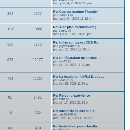
e
r
e
o
mer. juin 24, 2026 18:38 pm
s
n
i
s
i
r
a
Re: Capteur marque Thunder
e
394
5627
l
g
V
par
JuliusH
r
e
e
o
mar. août 04, 2026 18:12 pm
m
d
i
e
e
r
s
Re: Aide plan circulation/rég…
r
1010
13887
l
s
V
par
yvanq
n
e
a
o
mar. juil. 07, 2026 16:42 pm
i
d
g
i
e
e
e
r
r
Re: fuites sur tuyaux CESI Ro…
r
316
5170
l
m
V
par
guydefrance
n
e
e
o
jeu. avr. 23, 2026 15:58 pm
i
d
s
i
e
e
s
r
r
Re: Un réparateur de piscine …
r
a
975
12177
l
m
V
par
flen42
n
g
e
e
o
jeu. juil. 16, 2026 11:11 am
i
e
d
s
i
e
e
s
r
r
r
a
l
m
Re: La régulation UVR1611 pou…
n
g
753
11234
e
e
V
par
ventura
i
e
d
s
o
jeu. juin 25, 2026 11:59 am
e
e
s
i
r
r
a
r
m
n
g
l
e
Re: Retour d'expérience
i
e
91
1491
e
s
V
par
philk
e
d
s
o
jeu. juil. 17, 2025 21:25 pm
r
e
a
i
m
r
g
r
e
Re: cuisinière solaire sur le…
n
e
19
232
l
s
V
par
ber 57960
i
e
s
o
dim. nov. 26, 2023 11:13 am
e
d
a
i
r
e
g
r
m
Re: Installation pour chauffa…
r
e
68
979
l
e
V
par
Elias
n