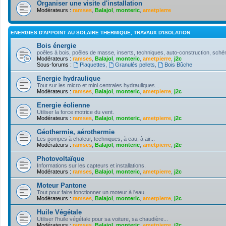
Organiser une visite d'installation
Modérateurs :
ramses
,
Balajol
,
monteric
,
ametpierre
ENERGIES D'APPOINT AU SOLAIRE THERMIQUE, TRAVAUX D'ISOLATION
Bois énergie
poêles à bois, poêles de masse, inserts, techniques, auto-construction, schém
Modérateurs :
ramses
,
Balajol
,
monteric
,
ametpierre
,
j2c
Sous-forums :
Plaquettes
,
Granulés pellets
,
Bois Bûche
Energie hydraulique
Tout sur les micro et mini centrales hydrauliques...
Modérateurs :
ramses
,
Balajol
,
monteric
,
ametpierre
,
j2c
Energie éolienne
Utiliser la force motrice du vent.
Modérateurs :
ramses
,
Balajol
,
monteric
,
ametpierre
,
j2c
Géothermie, aérothermie
Les pompes à chaleur, techniques, à eau, à air...
Modérateurs :
ramses
,
Balajol
,
monteric
,
ametpierre
,
j2c
Photovoltaïque
Informations sur les capteurs et installations.
Modérateurs :
ramses
,
Balajol
,
monteric
,
ametpierre
,
j2c
Moteur Pantone
Tout pour faire fonctionner un moteur à l'eau.
Modérateurs :
ramses
,
Balajol
,
monteric
,
ametpierre
,
j2c
Huile Végétale
Utiliser l'huile végétale pour sa voiture, sa chaudière...
Modérateurs :
ramses
,
Balajol
,
monteric
,
ametpierre
,
j2c