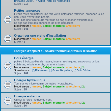
Bretagne Ouest
,
Apper Porte de Normandie
Sujets :
217
Petites annonces
Il vous reste du matériel une fois votre installation terminée, proposez ici ce
dont vous n'avez plus besoin.
C'est pas une foire fouille merci de ne pas proposer n'importe quoi
ne doit pas être des annonces de pros déguisées
Modérateurs :
ramses
,
Balajol
,
monteric
,
ametpierre
Sujets :
141
Organiser une visite d'installation
Modérateurs :
ramses
,
Balajol
,
monteric
,
ametpierre
Sujets :
1
Energies d'appoint au solaire thermique, travaux d'isolation
Bois énergie
poêles à bois, poêles de masse, inserts, techniques, auto-construction,
schémas, le bois énergie, caractéristiques
Modérateurs :
ramses
,
Balajol
,
monteric
,
ametpierre
,
j2c
Sous-forums :
Plaquettes
,
Granulés pellets
,
Bois Bûche
Sujets :
282
Energie hydraulique
Tout sur les micro et mini centrales hydrauliques...
Modérateurs :
ramses
,
Balajol
,
monteric
,
ametpierre
,
j2c
Sujets :
25
Energie éolienne
Utiliser la force motrice du vent.
Modérateurs :
ramses
,
Balajol
,
monteric
,
ametpierre
,
j2c
Sujets :
56