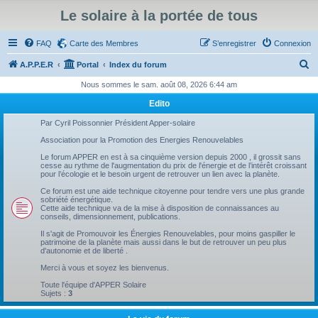
Le solaire à la portée de tous
FAQ
Carte des Membres
S’enregistrer
Connexion
R
A.P.P.E.R
Portal
Index du forum
e
Nous sommes le sam. août 08, 2026 6:44 am
c
Edito
h
Par Cyril Poissonnier Président Apper-solaire
e
Association pour la Promotion des Energies Renouvelables
r
Le forum APPER en est à sa cinquième version depuis 2000 , il grossit sans
cesse au rythme de l'augmentation du prix de l'énergie et de l’intérêt croissant
c
pour l’écologie et le besoin urgent de retrouver un lien avec la planète.
h
Ce forum est une aide technique citoyenne pour tendre vers une plus grande
sobriété énergétique.
e
Cette aide technique va de la mise à disposition de connaissances au
conseils, dimensionnement, publications.
r
Il s'agit de Promouvoir les Énergies Renouvelables, pour moins gaspiller le
patrimoine de la planète mais aussi dans le but de retrouver un peu plus
d'autonomie et de liberté .
Merci à vous et soyez les bienvenus.
Toute l'équipe d'APPER Solaire
Sujets :
3