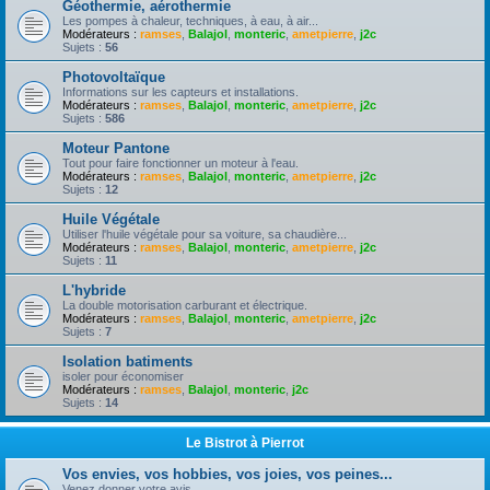
Géothermie, aérothermie
Les pompes à chaleur, techniques, à eau, à air...
Modérateurs :
ramses
,
Balajol
,
monteric
,
ametpierre
,
j2c
Sujets :
56
Photovoltaïque
Informations sur les capteurs et installations.
Modérateurs :
ramses
,
Balajol
,
monteric
,
ametpierre
,
j2c
Sujets :
586
Moteur Pantone
Tout pour faire fonctionner un moteur à l'eau.
Modérateurs :
ramses
,
Balajol
,
monteric
,
ametpierre
,
j2c
Sujets :
12
Huile Végétale
Utiliser l'huile végétale pour sa voiture, sa chaudière...
Modérateurs :
ramses
,
Balajol
,
monteric
,
ametpierre
,
j2c
Sujets :
11
L'hybride
La double motorisation carburant et électrique.
Modérateurs :
ramses
,
Balajol
,
monteric
,
ametpierre
,
j2c
Sujets :
7
Isolation batiments
isoler pour économiser
Modérateurs :
ramses
,
Balajol
,
monteric
,
j2c
Sujets :
14
Le Bistrot à Pierrot
Vos envies, vos hobbies, vos joies, vos peines...
Venez donner votre avis.