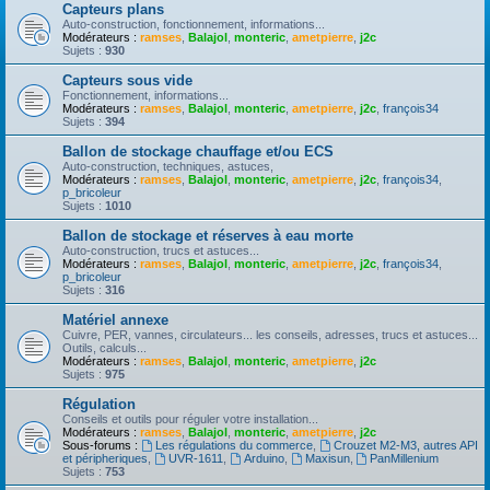
Capteurs plans
Auto-construction, fonctionnement, informations...
Modérateurs :
ramses
,
Balajol
,
monteric
,
ametpierre
,
j2c
Sujets :
930
Capteurs sous vide
Fonctionnement, informations...
Modérateurs :
ramses
,
Balajol
,
monteric
,
ametpierre
,
j2c
,
françois34
Sujets :
394
Ballon de stockage chauffage et/ou ECS
Auto-construction, techniques, astuces,
Modérateurs :
ramses
,
Balajol
,
monteric
,
ametpierre
,
j2c
,
françois34
,
p_bricoleur
Sujets :
1010
Ballon de stockage et réserves à eau morte
Auto-construction, trucs et astuces...
Modérateurs :
ramses
,
Balajol
,
monteric
,
ametpierre
,
j2c
,
françois34
,
p_bricoleur
Sujets :
316
Matériel annexe
Cuivre, PER, vannes, circulateurs... les conseils, adresses, trucs et astuces...
Outils, calculs...
Modérateurs :
ramses
,
Balajol
,
monteric
,
ametpierre
,
j2c
Sujets :
975
Régulation
Conseils et outils pour réguler votre installation...
Modérateurs :
ramses
,
Balajol
,
monteric
,
ametpierre
,
j2c
Sous-forums :
Les régulations du commerce
,
Crouzet M2-M3, autres API
et péripheriques
,
UVR-1611
,
Arduino
,
Maxisun
,
PanMillenium
Sujets :
753