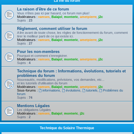
La vie du forum
La raison d'être de ce forum
Vous n'êtes pas ici par hasard, ce forum non plus!
Modérateurs :
ramses
,
Balajol
,
monteric
,
ametpierre
,
j2c
Sujets :
23
Règlement, comment utiliser le forum
A lire avant de toute chose, les règles de fonctionnement du forum, comment
tirer le meilleur parti de ce qui existe ici.
Modérateurs :
ramses
,
Balajol
,
monteric
,
ametpierre
,
j2c
Sujets :
27
Pour les non-membres
Pourquoi et comment s'enregistrer.
Modérateurs :
ramses
,
Balajol
,
monteric
,
ametpierre
,
j2c
Sujets :
4
Technique du forum : Informations, évolutions, tutoriels et
problèmes du forum
Nouveautés, modifications, prévisions, vos demandes, etc...
et les tutoriels d'utilisation du forum
Modérateurs :
ramses
,
Balajol
,
monteric
,
ametpierre
,
j2c
Sous-forums :
informations
,
évolutions
,
tutoriels
,
Problèmes du
forum
Sujets :
74
Mentions Légales
Les obligations Légales
Modérateurs :
ramses
,
Balajol
,
monteric
,
j2c
Sujets :
2
Technique du Solaire Thermique