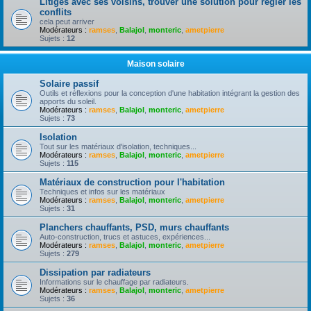
Litiges avec ses voisins, trouver une solution pour règler les
conflits
cela peut arriver
Modérateurs :
ramses
,
Balajol
,
monteric
,
ametpierre
Sujets :
12
Maison solaire
Solaire passif
Outils et réflexions pour la conception d'une habitation intégrant la gestion des
apports du soleil.
Modérateurs :
ramses
,
Balajol
,
monteric
,
ametpierre
Sujets :
73
Isolation
Tout sur les matériaux d'isolation, techniques...
Modérateurs :
ramses
,
Balajol
,
monteric
,
ametpierre
Sujets :
115
Matériaux de construction pour l'habitation
Techniques et infos sur les matériaux
Modérateurs :
ramses
,
Balajol
,
monteric
,
ametpierre
Sujets :
31
Planchers chauffants, PSD, murs chauffants
Auto-construction, trucs et astuces, expériences...
Modérateurs :
ramses
,
Balajol
,
monteric
,
ametpierre
Sujets :
279
Dissipation par radiateurs
Informations sur le chauffage par radiateurs.
Modérateurs :
ramses
,
Balajol
,
monteric
,
ametpierre
Sujets :
36