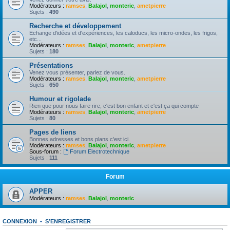
Modérateurs :
ramses
,
Balajol
,
monteric
,
ametpierre
Sujets :
490
Recherche et développement
Echange d'idées et d'expériences, les caloducs, les micro-ondes, les frigos,
etc...
Modérateurs :
ramses
,
Balajol
,
monteric
,
ametpierre
Sujets :
180
Présentations
Venez vous présenter, parlez de vous.
Modérateurs :
ramses
,
Balajol
,
monteric
,
ametpierre
Sujets :
650
Humour et rigolade
Rien que pour nous faire rire, c'est bon enfant et c'est ça qui compte
Modérateurs :
ramses
,
Balajol
,
monteric
,
ametpierre
Sujets :
80
Pages de liens
Bonnes adresses et bons plans c'est ici.
Modérateurs :
ramses
,
Balajol
,
monteric
,
ametpierre
Sous-forum :
Forum Electrotechnique
Sujets :
111
Forum
APPER
Modérateurs :
ramses
,
Balajol
,
monteric
CONNEXION
•
S’ENREGISTRER