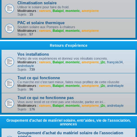
Climatisation solaire
Utiliser le solaire pour faire du froid.
Modérateurs :
ramses
,
Balajol
,
monteric
,
ametpierre
Sujets :
15
PAC et solaire thermique
Soutien solaire aux Pompes à chaleurs
Modérateurs :
ramses
,
Balajol
,
monteric
,
ametpierre
Sujets :
57
Retours d'expérience
Vos installations
Parlez de vos expériences et donnez vos résultats concrets.
Modérateurs :
ramses
,
Balajol
,
monteric
,
ametpierre
,
j2c
,
françois34
,
andrebayle
Sujets :
739
Tout ce qui fonctionne
Ca marche est c'est tant mieux, faites nous profitez de cette réussite
Modérateurs :
ramses
,
Balajol
,
monteric
,
ametpierre
,
j2c
,
andrebayle
Sujets :
96
Tout ce qui ne fonctionne pas
Vous avez testé et ce n'est pas une réussite, parlez en ici...
Modérateurs :
ramses
,
Balajol
,
monteric
,
ametpierre
,
j2c
,
andrebayle
Sujets :
176
Groupement d'achat de matériel solaire, entr'aides, vie de l'association,
annonces
Groupement d'achat du matériel solaire de l'association