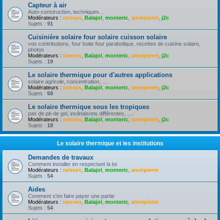
Capteur à air
Auto-construction, techniques...
Modérateurs :
ramses
,
Balajol
,
monteric
,
ametpierre
,
j2c
Sujets :
91
Cuisinière solaire four solaire cuisson solaire
vos contributions, four boite four parabolique, recettes de cuisine solaire,
photos
Modérateurs :
ramses
,
Balajol
,
monteric
,
ametpierre
,
j2c
Sujets :
19
Le solaire thermique pour d'autres applications
solaire agricole, concentration, ....
Modérateurs :
ramses
,
Balajol
,
monteric
,
ametpierre
,
j2c
Sujets :
68
Le solaire thermique sous les tropiques
pas de pb de gel, inclinaisons différentes, ....
Modérateurs :
ramses
,
Balajol
,
monteric
,
ametpierre
,
j2c
Sujets :
18
Le solaire thermique et les institutions
Demandes de travaux
Comment installer en respectant la loi
Modérateurs :
ramses
,
Balajol
,
monteric
,
ametpierre
Sujets :
54
Aides
Comment s'en faire payer une partie
Modérateurs :
ramses
,
Balajol
,
monteric
,
ametpierre
Sujets :
54