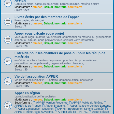
APPER
Capteurs plans, capteurs sous vide, ballons solaires, matériel solaire
Modérateurs :
ramses
,
Balajol
,
monteric
,
ametpierre
Sujets :
227
Livres écrits par des membres de l'apper
livres papier, ebooks, etc ...
Modérateurs :
ramses
,
Balajol
,
monteric
,
ametpierre
Sujets :
7
Apper vous calcule votre projet
Vous avez reçu un devis, vous voulez commander du matériel au groupement
d'achat ou ailleurs, nous pouvons vous calculer votre installation.
Modérateurs :
ramses
,
Balajol
,
monteric
,
ametpierre
Sujets :
76
Entr'aide pour les chantiers de pose ou pour les récup de
matériels
entr'aide pour les chantiers de pose ou pour les récup de matériels,
proposition de coup de main, organisation des chantiers, ...
Modérateurs :
ramses
,
Balajol
,
monteric
,
ametpierre
Sujets :
30
Vie de l'association APPER
Vie de l'association APPER, activité, demande d'aide, newsletter
Modérateurs :
ramses
,
Balajol
,
monteric
,
ametpierre
Sujets :
115
Apper en région
La régionalisation de l'association
Modérateurs :
ramses
,
Balajol
,
monteric
,
ametpierre
Sous-forums :
APPER Verdon Provence
,
APPER Vallée du Rhône
,
APPER Ile de France
,
Apper Bretagne
,
Apper Alsace-Ardennes-Lorraine
,
Apper Languedoc-Roussillon
,
APPER Bourgogne Franche-Comtée
,
APPER Rhône-Alpes Auvergne
,
APPER dép 85 - 44 - 49
,
Apper Région