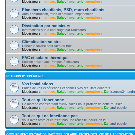
Modérateurs :
ramses
,
Balajol
,
monteric
,
ametpierre
Planchers chauffants, PSD, murs chauffants
Auto-construction, trucs et astuces, expériences...
Modérateurs :
ramses
,
Balajol
,
monteric
,
ametpierre
Dissipation par radiateurs
Informations sur le chauffage par radiateurs.
Modérateurs :
ramses
,
Balajol
,
monteric
,
ametpierre
Climatisation solaire
Utiliser le solaire pour faire du froid.
Modérateurs :
ramses
,
Balajol
,
monteric
,
ametpierre
PAC et solaire thermique
Soutien solaire aux Pompes à chaleurs
Modérateurs :
ramses
,
Balajol
,
monteric
,
ametpierre
RETOURS D'EXPÉRIENCE
Vos installations
Parlez de vos expériences et donnez vos résultats concrets.
Modérateurs :
ramses
,
Balajol
,
monteric
,
ametpierre
,
j2c
,
françois34
,
andr
Tout ce qui fonctionne
Ca marche est c'est tant mieux, faites nous profitez de cette réussite
Modérateurs :
ramses
,
Balajol
,
monteric
,
ametpierre
,
j2c
,
andrebayle
Tout ce qui ne fonctionne pas
Vous avez testé et ce n'est pas une réussite, parlez en ici...
Modérateurs :
ramses
,
Balajol
,
monteric
,
ametpierre
,
j2c
,
andrebayle
GROUPEMENT D'ACHAT DE MATÉRIEL SOLAIRE, ENTR'AIDES, VIE DE L'ASSOCIATION