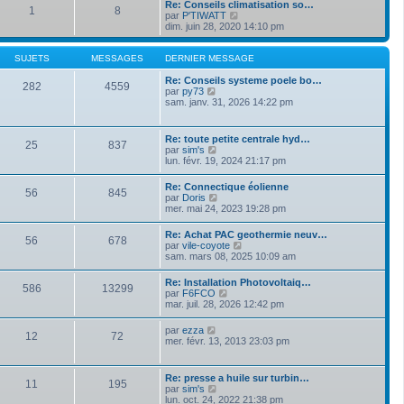
a
Re: Conseils climatisation so…
m
1
8
d
g
V
par
P'TIWATT
e
e
e
o
dim. juin 28, 2020 14:10 pm
s
r
i
s
n
r
a
i
l
SUJETS
MESSAGES
DERNIER MESSAGE
g
e
e
e
r
d
Re: Conseils systeme poele bo…
282
4559
m
V
e
par
py73
e
o
r
sam. janv. 31, 2026 14:22 pm
s
i
n
s
r
i
a
l
e
Re: toute petite centrale hyd…
g
25
837
e
r
V
par
sim's
e
d
m
o
lun. févr. 19, 2024 21:17 pm
e
e
i
r
s
r
Re: Connectique éolienne
n
s
56
845
l
V
par
Doris
i
a
e
o
mer. mai 24, 2023 19:28 pm
e
g
d
i
r
e
e
r
m
Re: Achat PAC geothermie neuv…
r
56
678
l
e
V
par
vile-coyote
n
e
s
o
sam. mars 08, 2025 10:09 am
i
d
s
i
e
e
a
r
r
Re: Installation Photovoltaiq…
r
g
586
13299
l
m
V
par
F6FCO
n
e
e
e
o
mar. juil. 28, 2026 12:42 pm
i
d
s
i
e
e
s
r
r
V
par
ezza
r
a
12
72
l
m
o
mer. févr. 13, 2013 23:03 pm
n
g
e
e
i
i
e
d
s
r
e
e
s
l
r
Re: presse a huile sur turbin…
r
a
11
195
e
m
V
par
sim's
n
g
d
e
o
lun. oct. 24, 2022 21:38 pm
i
e