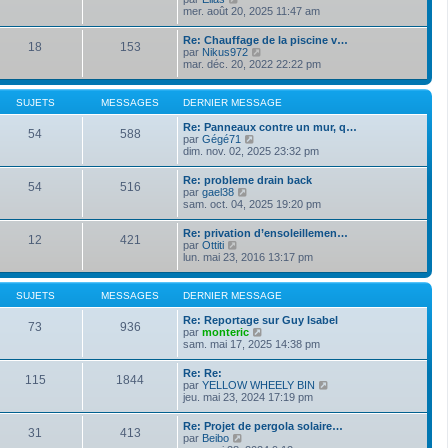
e
s
o
mer. août 20, 2025 11:47 am
i
d
s
i
e
e
a
r
r
Re: Chauffage de la piscine v…
r
g
18
153
l
m
V
par
Nikus972
n
e
e
e
o
mar. déc. 20, 2022 22:22 pm
i
d
s
i
e
e
s
r
r
r
a
l
m
SUJETS
MESSAGES
DERNIER MESSAGE
n
g
e
e
i
e
d
s
Re: Panneaux contre un mur, q…
e
54
588
e
s
V
par
Gégé71
r
r
a
o
dim. nov. 02, 2025 23:32 pm
m
n
g
i
e
i
e
r
s
Re: probleme drain back
e
54
516
l
s
V
par
gael38
r
e
a
o
sam. oct. 04, 2025 19:20 pm
m
d
g
i
e
e
e
r
s
Re: privation d’ensoleillemen…
r
12
421
l
s
V
par
Ottiti
n
e
a
o
lun. mai 23, 2016 13:17 pm
i
d
g
i
e
e
e
r
r
r
l
m
SUJETS
MESSAGES
DERNIER MESSAGE
n
e
e
i
d
s
Re: Reportage sur Guy Isabel
e
73
936
e
s
V
par
monteric
r
r
a
o
sam. mai 17, 2025 14:38 pm
m
n
g
i
e
i
e
r
s
Re: Re:
e
115
1844
l
s
V
par
YELLOW WHEELY BIN
r
e
a
o
jeu. mai 23, 2024 17:19 pm
m
d
g
i
e
e
e
r
s
Re: Projet de pergola solaire…
r
31
413
l
s
V
par
Beibo
n
e
a