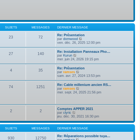
SUJETS
MESSAGES
DERNIER MESSAGE
Re: Présentation
23
72
V
par
domwood
o
ven. déc. 26, 2025 12:00 pm
i
r
Re: Installation Panneaux Pho…
27
140
l
V
par
Kurun
e
o
mer. juin 24, 2026 19:15 pm
d
i
e
r
Re: Présentation
r
4
35
l
V
par
ramses
n
e
o
sam. avr. 27, 2024 13:53 pm
i
d
i
e
e
r
r
Re: Cable millenium ancien RS…
r
74
1251
l
m
V
par
ramses
n
e
e
o
mer. sept. 24, 2025 21:56 pm
i
d
s
i
e
e
s
r
r
r
a
l
m
n
g
e
e
Comptes APPER 2021
i
e
2
2
d
s
V
par
clyric
e
e
s
o
jeu. déc. 30, 2021 16:30 pm
r
r
a
i
m
n
g
r
e
i
e
l
s
SUJETS
MESSAGES
DERNIER MESSAGE
e
e
s
r
d
a
Re: Réparations possible tuya…
m
930
12750
e
g
V
par
ventura