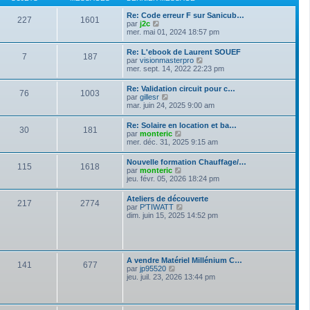
n
e
e
i
d
s
Re: Code erreur F sur Sanicub…
e
227
1601
e
s
V
par
j2c
r
r
a
o
mer. mai 01, 2024 18:57 pm
m
n
g
i
e
i
e
r
s
Re: L'ebook de Laurent SOUEF
e
7
187
l
s
V
par
visionmasterpro
r
e
a
o
mer. sept. 14, 2022 22:23 pm
m
d
g
i
e
e
e
r
s
Re: Validation circuit pour c…
r
76
1003
l
s
V
par
gillesr
n
e
a
o
mar. juin 24, 2025 9:00 am
i
d
g
i
e
e
e
r
r
Re: Solaire en location et ba…
r
30
181
l
m
V
par
monteric
n
e
e
o
mer. déc. 31, 2025 9:15 am
i
d
s
i
e
e
s
r
r
Nouvelle formation Chauffage/…
r
a
115
1618
l
m
V
par
monteric
n
g
e
e
o
jeu. févr. 05, 2026 18:24 pm
i
e
d
s
i
e
e
s
r
r
Ateliers de découverte
r
a
217
2774
l
m
V
par
P'TIWATT
n
g
e
e
o
dim. juin 15, 2025 14:52 pm
i
e
d
s
i
e
e
s
r
r
r
a
l
m
n
g
e
e
i
e
d
s
A vendre Matériel Millénium C…
e
141
677
e
s
V
par
jp95520
r
r
a
o
jeu. juil. 23, 2026 13:44 pm
m
n
g
i
e
i
e
r
s
e
l
s
r
e