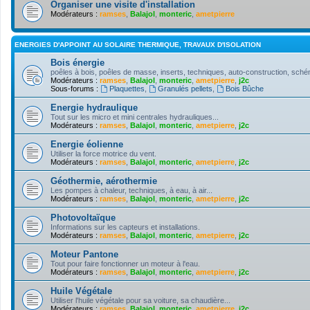
Organiser une visite d'installation
Modérateurs :
ramses
,
Balajol
,
monteric
,
ametpierre
ENERGIES D'APPOINT AU SOLAIRE THERMIQUE, TRAVAUX D'ISOLATION
Bois énergie
poêles à bois, poêles de masse, inserts, techniques, auto-construction, schém
Modérateurs :
ramses
,
Balajol
,
monteric
,
ametpierre
,
j2c
Sous-forums :
Plaquettes
,
Granulés pellets
,
Bois Bûche
Energie hydraulique
Tout sur les micro et mini centrales hydrauliques...
Modérateurs :
ramses
,
Balajol
,
monteric
,
ametpierre
,
j2c
Energie éolienne
Utiliser la force motrice du vent.
Modérateurs :
ramses
,
Balajol
,
monteric
,
ametpierre
,
j2c
Géothermie, aérothermie
Les pompes à chaleur, techniques, à eau, à air...
Modérateurs :
ramses
,
Balajol
,
monteric
,
ametpierre
,
j2c
Photovoltaïque
Informations sur les capteurs et installations.
Modérateurs :
ramses
,
Balajol
,
monteric
,
ametpierre
,
j2c
Moteur Pantone
Tout pour faire fonctionner un moteur à l'eau.
Modérateurs :
ramses
,
Balajol
,
monteric
,
ametpierre
,
j2c
Huile Végétale
Utiliser l'huile végétale pour sa voiture, sa chaudière...
Modérateurs :
ramses
,
Balajol
,
monteric
,
ametpierre
,
j2c