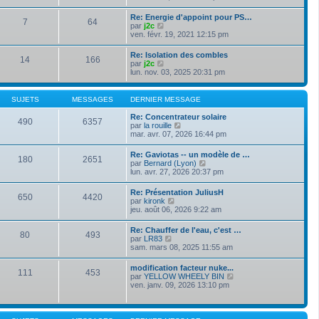
e
s
i
e
r
s
r
r
Re: Energie d'appoint pour PS…
n
a
7
64
l
m
V
par
j2c
i
g
e
e
o
ven. févr. 19, 2021 12:15 pm
e
e
d
s
i
r
e
s
r
m
Re: Isolation des combles
r
a
14
166
l
e
V
par
j2c
n
g
e
s
o
lun. nov. 03, 2025 20:31 pm
i
e
d
s
i
e
e
a
r
r
r
g
l
m
SUJETS
MESSAGES
DERNIER MESSAGE
n
e
e
e
i
d
s
Re: Concentrateur solaire
e
490
6357
e
s
V
par
la rouille
r
r
a
o
mar. avr. 07, 2026 16:44 pm
m
n
g
i
e
i
e
r
s
Re: Gaviotas -- un modèle de …
e
180
2651
l
s
V
par
Bernard (Lyon)
r
e
a
o
lun. avr. 27, 2026 20:37 pm
m
d
g
i
e
e
e
r
s
Re: Présentation JuliusH
r
650
4420
l
s
V
par
kironk
n
e
a
o
jeu. août 06, 2026 9:22 am
i
d
g
i
e
e
e
r
r
Re: Chauffer de l'eau, c'est …
r
80
493
l
m
V
par
LR83
n
e
e
o
sam. mars 08, 2025 11:55 am
i
d
s
i
e
e
s
r
r
modification facteur nuke...
r
a
111
453
l
m
V
par
YELLOW WHEELY BIN
n
g
e
e
o
ven. janv. 09, 2026 13:10 pm
i
e
d
s
i
e
e
s
r
r
r
a
l
m
n
g
e