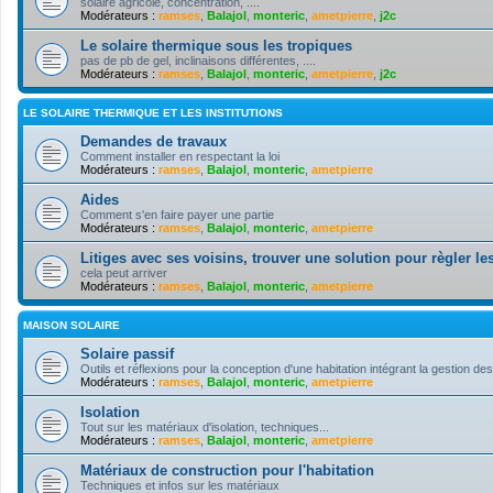
solaire agricole, concentration, ....
Modérateurs :
ramses
,
Balajol
,
monteric
,
ametpierre
,
j2c
Le solaire thermique sous les tropiques
pas de pb de gel, inclinaisons différentes, ....
Modérateurs :
ramses
,
Balajol
,
monteric
,
ametpierre
,
j2c
LE SOLAIRE THERMIQUE ET LES INSTITUTIONS
Demandes de travaux
Comment installer en respectant la loi
Modérateurs :
ramses
,
Balajol
,
monteric
,
ametpierre
Aides
Comment s'en faire payer une partie
Modérateurs :
ramses
,
Balajol
,
monteric
,
ametpierre
Litiges avec ses voisins, trouver une solution pour règler les
cela peut arriver
Modérateurs :
ramses
,
Balajol
,
monteric
,
ametpierre
MAISON SOLAIRE
Solaire passif
Outils et réflexions pour la conception d'une habitation intégrant la gestion des
Modérateurs :
ramses
,
Balajol
,
monteric
,
ametpierre
Isolation
Tout sur les matériaux d'isolation, techniques...
Modérateurs :
ramses
,
Balajol
,
monteric
,
ametpierre
Matériaux de construction pour l'habitation
Techniques et infos sur les matériaux