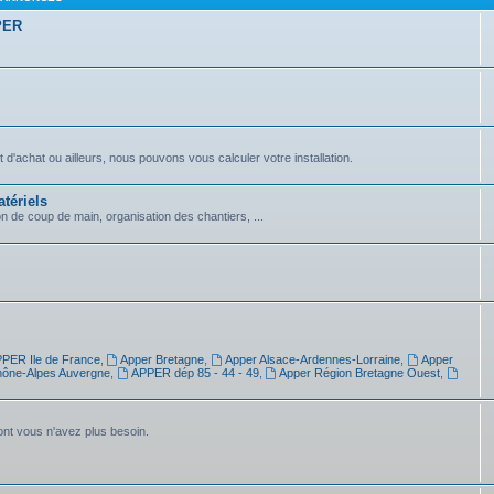
PPER
achat ou ailleurs, nous pouvons vous calculer votre installation.
tériels
on de coup de main, organisation des chantiers, ...
PER Ile de France
,
Apper Bretagne
,
Apper Alsace-Ardennes-Lorraine
,
Apper
ône-Alpes Auvergne
,
APPER dép 85 - 44 - 49
,
Apper Région Bretagne Ouest
,
dont vous n'avez plus besoin.