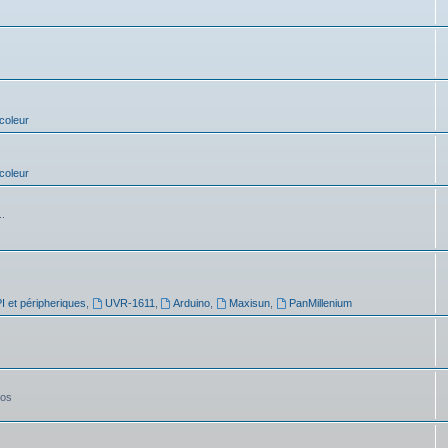
coleur
coleur
..
 et péripheriques
,
UVR-1611
,
Arduino
,
Maxisun
,
PanMillenium
tos