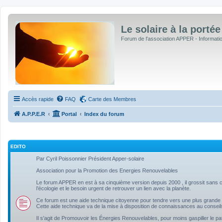
Le solaire à la portée
Forum de l'association APPER - Informations
Accès rapide
FAQ
Carte des Membres
A.P.P.E.R
Portal
Index du forum
EDITO
Par Cyril Poissonnier Président Apper-solaire
Association pour la Promotion des Energies Renouvelables
Le forum APPER en est à sa cinquième version depuis 2000 , il grossit sans ce
l’écologie et le besoin urgent de retrouver un lien avec la planète.
Ce forum est une aide technique citoyenne pour tendre vers une plus grande 
Cette aide technique va de la mise à disposition de connaissances au conseil
Il s'agit de Promouvoir les Énergies Renouvelables, pour moins gaspiller le pa