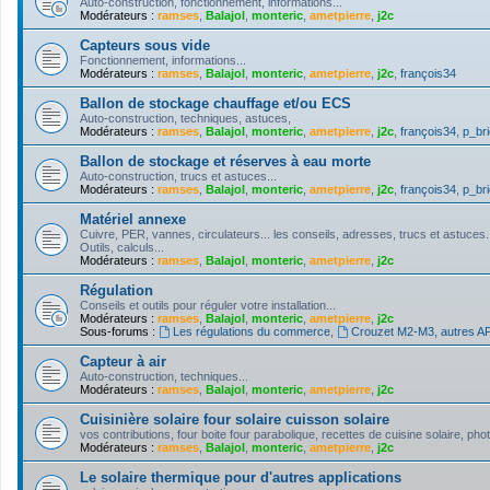
Auto-construction, fonctionnement, informations...
Modérateurs :
ramses
,
Balajol
,
monteric
,
ametpierre
,
j2c
Capteurs sous vide
Fonctionnement, informations...
Modérateurs :
ramses
,
Balajol
,
monteric
,
ametpierre
,
j2c
,
françois34
Ballon de stockage chauffage et/ou ECS
Auto-construction, techniques, astuces,
Modérateurs :
ramses
,
Balajol
,
monteric
,
ametpierre
,
j2c
,
françois34
,
p_bri
Ballon de stockage et réserves à eau morte
Auto-construction, trucs et astuces...
Modérateurs :
ramses
,
Balajol
,
monteric
,
ametpierre
,
j2c
,
françois34
,
p_bri
Matériel annexe
Cuivre, PER, vannes, circulateurs... les conseils, adresses, trucs et astuces.
Outils, calculs...
Modérateurs :
ramses
,
Balajol
,
monteric
,
ametpierre
,
j2c
Régulation
Conseils et outils pour réguler votre installation...
Modérateurs :
ramses
,
Balajol
,
monteric
,
ametpierre
,
j2c
Sous-forums :
Les régulations du commerce
,
Crouzet M2-M3, autres API
Capteur à air
Auto-construction, techniques...
Modérateurs :
ramses
,
Balajol
,
monteric
,
ametpierre
,
j2c
Cuisinière solaire four solaire cuisson solaire
vos contributions, four boite four parabolique, recettes de cuisine solaire, pho
Modérateurs :
ramses
,
Balajol
,
monteric
,
ametpierre
,
j2c
Le solaire thermique pour d'autres applications