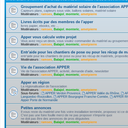
Groupement d'achat du matériel solaire de l'association A
Capteurs plans, capteurs sous vide, ballons solaires, matériel solaire
Modérateurs :
ramses
,
Balajol
,
monteric
,
ametpierre
Livres écrits par des membres de l'apper
livres papier, ebooks, etc ...
Modérateurs :
ramses
,
Balajol
,
monteric
,
ametpierre
Apper vous calcule votre projet
Vous avez reçu un devis, vous voulez commander du matériel au groupement d'
Modérateurs :
ramses
,
Balajol
,
monteric
,
ametpierre
Entr'aide pour les chantiers de pose ou pour les récup de ma
entr'aide pour les chantiers de pose ou pour les récup de matériels, propositi
Modérateurs :
ramses
,
Balajol
,
monteric
,
ametpierre
Vie de l'association APPER
Vie de l'association APPER, activité, demande d'aide, newsletter
Modérateurs :
ramses
,
Balajol
,
monteric
,
ametpierre
Apper en région
La régionalisation de l'association
Modérateurs :
ramses
,
Balajol
,
monteric
,
ametpierre
Sous-forums :
APPER Verdon Provence
,
APPER Vallée du Rhône
,
AP
Languedoc-Roussillon
,
APPER Bourgogne Franche-Comtée
,
APPER Rh
Apper Porte de Normandie
Petites annonces
Il vous reste du matériel une fois votre installation terminée, proposez ici ce 
C'est pas une foire fouille merci de ne pas proposer n'importe quoi
ne doit pas être des annonces de pros déguisées
Modérateurs :
ramses
,
Balajol
,
monteric
,
ametpierre