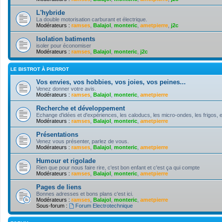
L'hybride
La double motorisation carburant et électrique.
Modérateurs :
ramses
,
Balajol
,
monteric
,
ametpierre
,
j2c
Isolation batiments
isoler pour économiser
Modérateurs :
ramses
,
Balajol
,
monteric
,
j2c
LE BISTROT À PIERROT
Vos envies, vos hobbies, vos joies, vos peines...
Venez donner votre avis.
Modérateurs :
ramses
,
Balajol
,
monteric
,
ametpierre
Recherche et développement
Echange d'idées et d'expériences, les caloducs, les micro-ondes, les frigos, e
Modérateurs :
ramses
,
Balajol
,
monteric
,
ametpierre
Présentations
Venez vous présenter, parlez de vous.
Modérateurs :
ramses
,
Balajol
,
monteric
,
ametpierre
Humour et rigolade
Rien que pour nous faire rire, c'est bon enfant et c'est ça qui compte
Modérateurs :
ramses
,
Balajol
,
monteric
,
ametpierre
Pages de liens
Bonnes adresses et bons plans c'est ici.
Modérateurs :
ramses
,
Balajol
,
monteric
,
ametpierre
Sous-forum :
Forum Electrotechnique