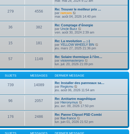
o
mar. mai 28, 2024 9:12 am
i
d
g
i
e
e
e
r
r
Re: Trouver le meilleur prix …
r
279
4556
l
m
V
par
ramses
n
e
e
o
mar. août 04, 2026 14:40 pm
i
d
s
i
e
e
s
r
r
Re: Comptage d'énergie
r
a
36
382
l
m
V
par
Uncle Buzz
n
g
e
e
o
ven. août 30, 2024 2:39 am
i
e
d
s
i
e
e
s
r
r
Re: La revolution ... ;-)
r
a
15
181
l
m
V
par
YELLOW WHEELY BIN
n
g
e
e
o
jeu. mars 27, 2025 21:36 pm
i
e
d
s
i
e
e
s
r
r
Re: Solaire thermique à l'ère…
r
a
57
1149
l
m
V
par
visionmasterpro
n
g
e
e
o
lun. juil. 20, 2026 21:09 pm
i
e
d
s
i
e
e
s
r
r
r
a
l
m
SUJETS
MESSAGES
DERNIER MESSAGE
n
g
e
e
i
e
d
s
Re: Installer des panneaux sa…
e
739
14089
e
s
V
par
Regismu
r
r
a
o
jeu. août 06, 2026 11:54 am
m
n
g
i
e
i
e
r
s
Re: Antitartre magnétique
e
96
2057
l
s
V
par
Hieronymus
r
e
a
o
jeu. avr. 09, 2026 17:50 pm
m
d
g
i
e
e
e
r
s
Re: Panne Clipsol PSD Combi
r
176
2486
l
s
V
par
lfaa-france
n
e
a
o
lun. juin 01, 2026 21:52 pm
i
d
g
i
e
e
e
r
r
r
l
m
SUJETS
MESSAGES
DERNIER MESSAGE