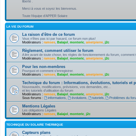
liberté .
Merci à vous et soyez les bienvenus.
Toute l'équipe d'APPER Solaire
LA VIE DU FORUM
La raison d'être de ce forum
Vous n'êtes pas ici par hasard, ce forum non plus!
Modérateurs :
ramses
,
Balajol
,
monteric
,
ametpierre
,
j2c
Règlement, comment utiliser le forum
A lire avant de toute chose, les règles de fonctionnement du forum, comment tire
Modérateurs :
ramses
,
Balajol
,
monteric
,
ametpierre
,
j2c
Pour les non-membres
Pourquoi et comment s'enregistrer.
Modérateurs :
ramses
,
Balajol
,
monteric
,
ametpierre
,
j2c
Technique du forum : Informations, évolutions, tutoriels et
Nouveautés, modifications, prévisions, vos demandes, etc...
et les tutoriels d'utilisation du forum
Modérateurs :
ramses
,
Balajol
,
monteric
,
ametpierre
,
j2c
Sous-forums :
informations
,
évolutions
,
tutoriels
,
Problèmes du for
Mentions Légales
Les obligations Légales
Modérateurs :
ramses
,
Balajol
,
monteric
,
j2c
TECHNIQUE DU SOLAIRE THERMIQUE
Capteurs plans