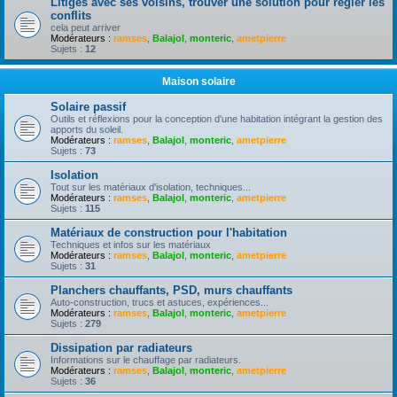
Litiges avec ses voisins, trouver une solution pour règler les
conflits
cela peut arriver
Modérateurs :
ramses
,
Balajol
,
monteric
,
ametpierre
Sujets :
12
Maison solaire
Solaire passif
Outils et réflexions pour la conception d'une habitation intégrant la gestion des
apports du soleil.
Modérateurs :
ramses
,
Balajol
,
monteric
,
ametpierre
Sujets :
73
Isolation
Tout sur les matériaux d'isolation, techniques...
Modérateurs :
ramses
,
Balajol
,
monteric
,
ametpierre
Sujets :
115
Matériaux de construction pour l'habitation
Techniques et infos sur les matériaux
Modérateurs :
ramses
,
Balajol
,
monteric
,
ametpierre
Sujets :
31
Planchers chauffants, PSD, murs chauffants
Auto-construction, trucs et astuces, expériences...
Modérateurs :
ramses
,
Balajol
,
monteric
,
ametpierre
Sujets :
279
Dissipation par radiateurs
Informations sur le chauffage par radiateurs.
Modérateurs :
ramses
,
Balajol
,
monteric
,
ametpierre
Sujets :
36