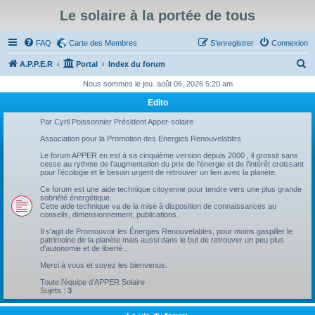
Le solaire à la portée de tous
FAQ
Carte des Membres
S’enregistrer
Connexion
R
A.P.P.E.R
Portal
Index du forum
e
Nous sommes le jeu. août 06, 2026 5:20 am
c
Edito
h
Par Cyril Poissonnier Président Apper-solaire
e
Association pour la Promotion des Energies Renouvelables
r
Le forum APPER en est à sa cinquième version depuis 2000 , il grossit sans
cesse au rythme de l'augmentation du prix de l'énergie et de l’intérêt croissant
c
pour l’écologie et le besoin urgent de retrouver un lien avec la planète.
h
Ce forum est une aide technique citoyenne pour tendre vers une plus grande
sobriété énergétique.
e
Cette aide technique va de la mise à disposition de connaissances au
conseils, dimensionnement, publications.
r
Il s'agit de Promouvoir les Énergies Renouvelables, pour moins gaspiller le
patrimoine de la planète mais aussi dans le but de retrouver un peu plus
d'autonomie et de liberté .
Merci à vous et soyez les bienvenus.
Toute l'équipe d'APPER Solaire
Sujets :
3