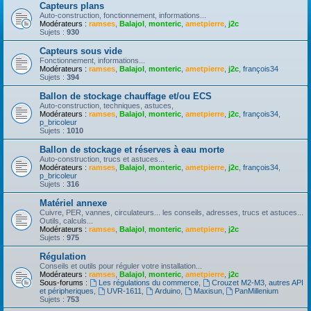
Capteurs plans
Auto-construction, fonctionnement, informations...
Modérateurs :
ramses
,
Balajol
,
monteric
,
ametpierre
,
j2c
Sujets :
930
Capteurs sous vide
Fonctionnement, informations...
Modérateurs :
ramses
,
Balajol
,
monteric
,
ametpierre
,
j2c
,
françois34
Sujets :
394
Ballon de stockage chauffage et/ou ECS
Auto-construction, techniques, astuces,
Modérateurs :
ramses
,
Balajol
,
monteric
,
ametpierre
,
j2c
,
françois34
,
p_bricoleur
Sujets :
1010
Ballon de stockage et réserves à eau morte
Auto-construction, trucs et astuces...
Modérateurs :
ramses
,
Balajol
,
monteric
,
ametpierre
,
j2c
,
françois34
,
p_bricoleur
Sujets :
316
Matériel annexe
Cuivre, PER, vannes, circulateurs... les conseils, adresses, trucs et astuces...
Outils, calculs...
Modérateurs :
ramses
,
Balajol
,
monteric
,
ametpierre
,
j2c
Sujets :
975
Régulation
Conseils et outils pour réguler votre installation...
Modérateurs :
ramses
,
Balajol
,
monteric
,
ametpierre
,
j2c
Sous-forums :
Les régulations du commerce
,
Crouzet M2-M3, autres API
et péripheriques
,
UVR-1611
,
Arduino
,
Maxisun
,
PanMillenium
Sujets :
753