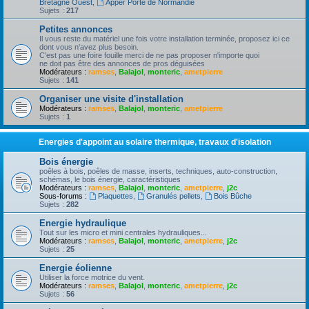
Bretagne Ouest
,
Apper Porte de Normandie
Sujets :
217
Petites annonces
Il vous reste du matériel une fois votre installation terminée, proposez ici ce
dont vous n'avez plus besoin.
C'est pas une foire fouille merci de ne pas proposer n'importe quoi
ne doit pas être des annonces de pros déguisées
Modérateurs :
ramses
,
Balajol
,
monteric
,
ametpierre
Sujets :
141
Organiser une visite d'installation
Modérateurs :
ramses
,
Balajol
,
monteric
,
ametpierre
Sujets :
1
Energies d'appoint au solaire thermique, travaux d'isolation
Bois énergie
poêles à bois, poêles de masse, inserts, techniques, auto-construction,
schémas, le bois énergie, caractéristiques
Modérateurs :
ramses
,
Balajol
,
monteric
,
ametpierre
,
j2c
Sous-forums :
Plaquettes
,
Granulés pellets
,
Bois Bûche
Sujets :
282
Energie hydraulique
Tout sur les micro et mini centrales hydrauliques...
Modérateurs :
ramses
,
Balajol
,
monteric
,
ametpierre
,
j2c
Sujets :
25
Energie éolienne
Utiliser la force motrice du vent.
Modérateurs :
ramses
,
Balajol
,
monteric
,
ametpierre
,
j2c
Sujets :
56