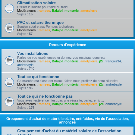
Climatisation solaire
Utiliser le solaire pour faire du froid.
Modérateurs :
ramses
,
Balajol
,
monteric
,
ametpierre
Sujets :
15
PAC et solaire thermique
Soutien solaire aux Pompes à chaleurs
Modérateurs :
ramses
,
Balajol
,
monteric
,
ametpierre
Sujets :
57
Retours d'expérience
Vos installations
Parlez de vos expériences et donnez vos résultats concrets.
Modérateurs :
ramses
,
Balajol
,
monteric
,
ametpierre
,
j2c
,
françois34
,
andrebayle
Sujets :
740
Tout ce qui fonctionne
Ca marche est c'est tant mieux, faites nous profitez de cette réussite
Modérateurs :
ramses
,
Balajol
,
monteric
,
ametpierre
,
j2c
,
andrebayle
Sujets :
96
Tout ce qui ne fonctionne pas
Vous avez testé et ce n'est pas une réussite, parlez en ici...
Modérateurs :
ramses
,
Balajol
,
monteric
,
ametpierre
,
j2c
,
andrebayle
Sujets :
176
Groupement d'achat de matériel solaire, entr'aides, vie de l'association,
annonces
Groupement d'achat du matériel solaire de l'association