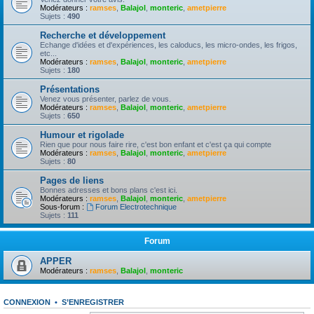
Modérateurs :
ramses
,
Balajol
,
monteric
,
ametpierre
Sujets :
490
Recherche et développement
Echange d'idées et d'expériences, les caloducs, les micro-ondes, les frigos,
etc...
Modérateurs :
ramses
,
Balajol
,
monteric
,
ametpierre
Sujets :
180
Présentations
Venez vous présenter, parlez de vous.
Modérateurs :
ramses
,
Balajol
,
monteric
,
ametpierre
Sujets :
650
Humour et rigolade
Rien que pour nous faire rire, c'est bon enfant et c'est ça qui compte
Modérateurs :
ramses
,
Balajol
,
monteric
,
ametpierre
Sujets :
80
Pages de liens
Bonnes adresses et bons plans c'est ici.
Modérateurs :
ramses
,
Balajol
,
monteric
,
ametpierre
Sous-forum :
Forum Electrotechnique
Sujets :
111
Forum
APPER
Modérateurs :
ramses
,
Balajol
,
monteric
CONNEXION
•
S’ENREGISTRER