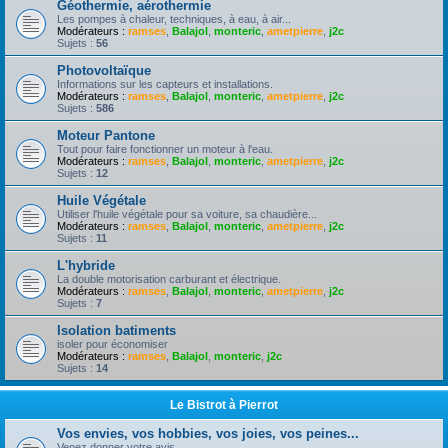
Géothermie, aérothermie
Les pompes à chaleur, techniques, à eau, à air...
Modérateurs :
ramses
,
Balajol
,
monteric
,
ametpierre
,
j2c
Sujets :
56
Photovoltaïque
Informations sur les capteurs et installations.
Modérateurs :
ramses
,
Balajol
,
monteric
,
ametpierre
,
j2c
Sujets :
586
Moteur Pantone
Tout pour faire fonctionner un moteur à l'eau.
Modérateurs :
ramses
,
Balajol
,
monteric
,
ametpierre
,
j2c
Sujets :
12
Huile Végétale
Utiliser l'huile végétale pour sa voiture, sa chaudière...
Modérateurs :
ramses
,
Balajol
,
monteric
,
ametpierre
,
j2c
Sujets :
11
L'hybride
La double motorisation carburant et électrique.
Modérateurs :
ramses
,
Balajol
,
monteric
,
ametpierre
,
j2c
Sujets :
7
Isolation batiments
isoler pour économiser
Modérateurs :
ramses
,
Balajol
,
monteric
,
j2c
Sujets :
14
Le Bistrot à Pierrot
Vos envies, vos hobbies, vos joies, vos peines...
Venez donner votre avis.