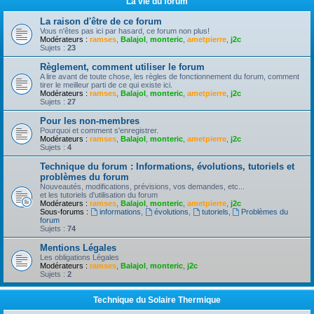
La vie du forum
La raison d'être de ce forum
Vous n'êtes pas ici par hasard, ce forum non plus!
Modérateurs :
ramses
,
Balajol
,
monteric
,
ametpierre
,
j2c
Sujets :
23
Règlement, comment utiliser le forum
A lire avant de toute chose, les règles de fonctionnement du forum, comment
tirer le meilleur parti de ce qui existe ici.
Modérateurs :
ramses
,
Balajol
,
monteric
,
ametpierre
,
j2c
Sujets :
27
Pour les non-membres
Pourquoi et comment s'enregistrer.
Modérateurs :
ramses
,
Balajol
,
monteric
,
ametpierre
,
j2c
Sujets :
4
Technique du forum : Informations, évolutions, tutoriels et
problèmes du forum
Nouveautés, modifications, prévisions, vos demandes, etc...
et les tutoriels d'utilisation du forum
Modérateurs :
ramses
,
Balajol
,
monteric
,
ametpierre
,
j2c
Sous-forums :
informations
,
évolutions
,
tutoriels
,
Problèmes du
forum
Sujets :
74
Mentions Légales
Les obligations Légales
Modérateurs :
ramses
,
Balajol
,
monteric
,
j2c
Sujets :
2
Technique du Solaire Thermique