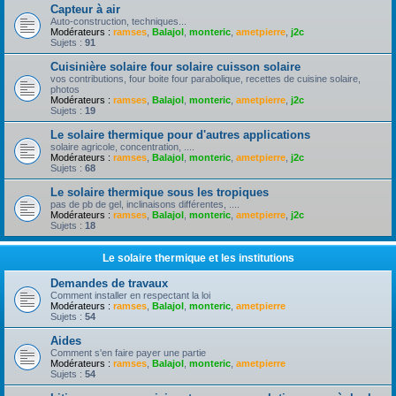
Capteur à air
Auto-construction, techniques...
Modérateurs :
ramses
,
Balajol
,
monteric
,
ametpierre
,
j2c
Sujets :
91
Cuisinière solaire four solaire cuisson solaire
vos contributions, four boite four parabolique, recettes de cuisine solaire,
photos
Modérateurs :
ramses
,
Balajol
,
monteric
,
ametpierre
,
j2c
Sujets :
19
Le solaire thermique pour d'autres applications
solaire agricole, concentration, ....
Modérateurs :
ramses
,
Balajol
,
monteric
,
ametpierre
,
j2c
Sujets :
68
Le solaire thermique sous les tropiques
pas de pb de gel, inclinaisons différentes, ....
Modérateurs :
ramses
,
Balajol
,
monteric
,
ametpierre
,
j2c
Sujets :
18
Le solaire thermique et les institutions
Demandes de travaux
Comment installer en respectant la loi
Modérateurs :
ramses
,
Balajol
,
monteric
,
ametpierre
Sujets :
54
Aides
Comment s'en faire payer une partie
Modérateurs :
ramses
,
Balajol
,
monteric
,
ametpierre
Sujets :
54