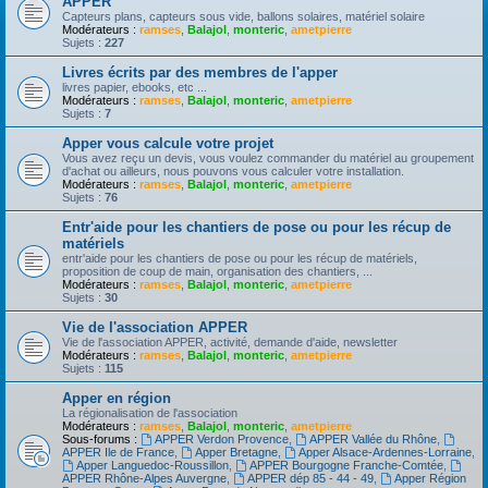
APPER
Capteurs plans, capteurs sous vide, ballons solaires, matériel solaire
Modérateurs :
ramses
,
Balajol
,
monteric
,
ametpierre
Sujets :
227
Livres écrits par des membres de l'apper
livres papier, ebooks, etc ...
Modérateurs :
ramses
,
Balajol
,
monteric
,
ametpierre
Sujets :
7
Apper vous calcule votre projet
Vous avez reçu un devis, vous voulez commander du matériel au groupement
d'achat ou ailleurs, nous pouvons vous calculer votre installation.
Modérateurs :
ramses
,
Balajol
,
monteric
,
ametpierre
Sujets :
76
Entr'aide pour les chantiers de pose ou pour les récup de
matériels
entr'aide pour les chantiers de pose ou pour les récup de matériels,
proposition de coup de main, organisation des chantiers, ...
Modérateurs :
ramses
,
Balajol
,
monteric
,
ametpierre
Sujets :
30
Vie de l'association APPER
Vie de l'association APPER, activité, demande d'aide, newsletter
Modérateurs :
ramses
,
Balajol
,
monteric
,
ametpierre
Sujets :
115
Apper en région
La régionalisation de l'association
Modérateurs :
ramses
,
Balajol
,
monteric
,
ametpierre
Sous-forums :
APPER Verdon Provence
,
APPER Vallée du Rhône
,
APPER Ile de France
,
Apper Bretagne
,
Apper Alsace-Ardennes-Lorraine
,
Apper Languedoc-Roussillon
,
APPER Bourgogne Franche-Comtée
,
APPER Rhône-Alpes Auvergne
,
APPER dép 85 - 44 - 49
,
Apper Région