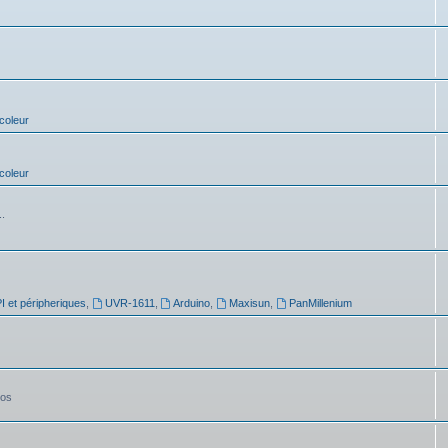
coleur
coleur
..
 et péripheriques
,
UVR-1611
,
Arduino
,
Maxisun
,
PanMillenium
tos