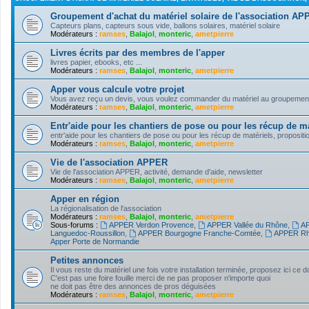
Groupement d'achat du matériel solaire de l'association A
Capteurs plans, capteurs sous vide, ballons solaires, matériel solaire
Modérateurs :
ramses
,
Balajol
,
monteric
,
ametpierre
Livres écrits par des membres de l'apper
livres papier, ebooks, etc ...
Modérateurs :
ramses
,
Balajol
,
monteric
,
ametpierre
Apper vous calcule votre projet
Vous avez reçu un devis, vous voulez commander du matériel au groupement d'
Modérateurs :
ramses
,
Balajol
,
monteric
,
ametpierre
Entr'aide pour les chantiers de pose ou pour les récup de ma
entr'aide pour les chantiers de pose ou pour les récup de matériels, propositi
Modérateurs :
ramses
,
Balajol
,
monteric
,
ametpierre
Vie de l'association APPER
Vie de l'association APPER, activité, demande d'aide, newsletter
Modérateurs :
ramses
,
Balajol
,
monteric
,
ametpierre
Apper en région
La régionalisation de l'association
Modérateurs :
ramses
,
Balajol
,
monteric
,
ametpierre
Sous-forums :
APPER Verdon Provence
,
APPER Vallée du Rhône
,
AP
Languedoc-Roussillon
,
APPER Bourgogne Franche-Comtée
,
APPER Rh
Apper Porte de Normandie
Petites annonces
Il vous reste du matériel une fois votre installation terminée, proposez ici ce 
C'est pas une foire fouille merci de ne pas proposer n'importe quoi
ne doit pas être des annonces de pros déguisées
Modérateurs :
ramses
,
Balajol
,
monteric
,
ametpierre