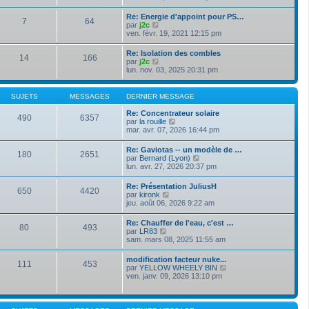
e
s
i
e
r
s
r
r
Re: Energie d'appoint pour PS…
n
a
7
64
l
m
V
par
j2c
i
g
e
e
o
ven. févr. 19, 2021 12:15 pm
e
e
d
s
i
r
e
s
r
m
Re: Isolation des combles
r
a
14
166
l
e
V
par
j2c
n
g
e
s
o
lun. nov. 03, 2025 20:31 pm
i
e
d
s
i
e
e
a
r
r
r
g
l
m
SUJETS
MESSAGES
DERNIER MESSAGE
n
e
e
e
i
d
s
Re: Concentrateur solaire
e
490
6357
e
s
V
par
la rouille
r
r
a
o
mar. avr. 07, 2026 16:44 pm
m
n
g
i
e
i
e
r
s
Re: Gaviotas -- un modèle de …
e
180
2651
l
s
V
par
Bernard (Lyon)
r
e
a
o
lun. avr. 27, 2026 20:37 pm
m
d
g
i
e
e
e
r
s
Re: Présentation JuliusH
r
650
4420
l
s
V
par
kironk
n
e
a
o
jeu. août 06, 2026 9:22 am
i
d
g
i
e
e
e
r
r
Re: Chauffer de l'eau, c'est …
r
80
493
l
m
V
par
LR83
n
e
e
o
sam. mars 08, 2025 11:55 am
i
d
s
i
e
e
s
r
r
modification facteur nuke...
r
a
111
453
l
m
V
par
YELLOW WHEELY BIN
n
g
e
e
o
ven. janv. 09, 2026 13:10 pm
i
e
d
s
i
e
e
s
r
r
r
a
l
m
n
g
e