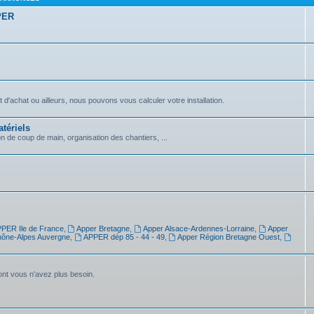
PPER
achat ou ailleurs, nous pouvons vous calculer votre installation.
tériels
on de coup de main, organisation des chantiers, ...
PER Ile de France
,
Apper Bretagne
,
Apper Alsace-Ardennes-Lorraine
,
Apper
ône-Alpes Auvergne
,
APPER dép 85 - 44 - 49
,
Apper Région Bretagne Ouest
,
dont vous n'avez plus besoin.