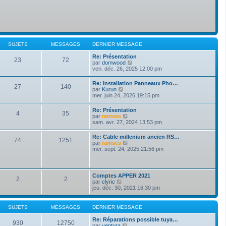
SUJETS
MESSAGES
DERNIER MESSAGE
Re: Présentation
23
72
V
par
domwood
o
ven. déc. 26, 2025 12:00 pm
i
r
Re: Installation Panneaux Pho…
27
140
l
V
par
Kurun
e
o
mer. juin 24, 2026 19:15 pm
d
i
e
r
Re: Présentation
r
4
35
l
V
par
ramses
n
e
o
sam. avr. 27, 2024 13:53 pm
i
d
i
e
e
r
r
Re: Cable millenium ancien RS…
r
74
1251
l
m
V
par
ramses
n
e
e
o
mer. sept. 24, 2025 21:56 pm
i
d
s
i
e
e
s
r
r
r
a
l
m
n
g
e
e
Comptes APPER 2021
i
e
2
2
d
s
V
par
clyric
e
e
s
o
jeu. déc. 30, 2021 16:30 pm
r
r
a
i
m
n
g
r
e
i
e
l
s
SUJETS
MESSAGES
DERNIER MESSAGE
e
e
s
r
d
a
Re: Réparations possible tuya…
m
930
12750
e
g
V
par
ventura