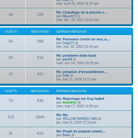
e
s
o
mer. août 20, 2025 11:47 am
i
d
s
i
e
e
a
r
r
Re: Chauffage de la piscine v…
r
g
18
153
l
m
V
par
Nikus972
n
e
e
e
o
mar. déc. 20, 2022 22:22 pm
i
d
s
i
e
e
s
r
r
r
a
l
m
SUJETS
MESSAGES
DERNIER MESSAGE
n
g
e
e
i
e
d
s
Re: Panneaux contre un mur, q…
e
54
588
e
s
V
par
Gégé71
r
r
a
o
dim. nov. 02, 2025 23:32 pm
m
n
g
i
e
i
e
r
s
Re: probleme drain back
e
54
516
l
s
V
par
gael38
r
e
a
o
sam. oct. 04, 2025 19:20 pm
m
d
g
i
e
e
e
r
s
Re: privation d’ensoleillemen…
r
12
421
l
s
V
par
Ottiti
n
e
a
o
lun. mai 23, 2016 13:17 pm
i
d
g
i
e
e
e
r
r
r
l
m
SUJETS
MESSAGES
DERNIER MESSAGE
n
e
e
i
d
s
Re: Reportage sur Guy Isabel
e
73
936
e
s
V
par
monteric
r
r
a
o
sam. mai 17, 2025 14:38 pm
m
n
g
i
e
i
e
r
s
Re: Re:
e
115
1844
l
s
V
par
YELLOW WHEELY BIN
r
e
a
o
jeu. mai 23, 2024 17:19 pm
m
d
g
i
e
e
e
r
s
Re: Projet de pergola solaire…
r
31
413
l
s
V
par
Beibo
n
e
a