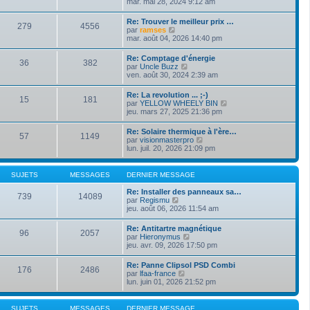
o
mar. mai 28, 2024 9:12 am
i
d
g
i
e
e
e
r
r
Re: Trouver le meilleur prix …
r
279
4556
l
m
V
par
ramses
n
e
e
o
mar. août 04, 2026 14:40 pm
i
d
s
i
e
e
s
r
r
Re: Comptage d'énergie
r
a
36
382
l
m
V
par
Uncle Buzz
n
g
e
e
o
ven. août 30, 2024 2:39 am
i
e
d
s
i
e
e
s
r
r
Re: La revolution ... ;-)
r
a
15
181
l
m
V
par
YELLOW WHEELY BIN
n
g
e
e
o
jeu. mars 27, 2025 21:36 pm
i
e
d
s
i
e
e
s
r
r
Re: Solaire thermique à l'ère…
r
a
57
1149
l
m
V
par
visionmasterpro
n
g
e
e
o
lun. juil. 20, 2026 21:09 pm
i
e
d
s
i
e
e
s
r
r
r
a
l
m
SUJETS
MESSAGES
DERNIER MESSAGE
n
g
e
e
i
e
d
s
Re: Installer des panneaux sa…
e
739
14089
e
s
V
par
Regismu
r
r
a
o
jeu. août 06, 2026 11:54 am
m
n
g
i
e
i
e
r
s
Re: Antitartre magnétique
e
96
2057
l
s
V
par
Hieronymus
r
e
a
o
jeu. avr. 09, 2026 17:50 pm
m
d
g
i
e
e
e
r
s
Re: Panne Clipsol PSD Combi
r
176
2486
l
s
V
par
lfaa-france
n
e
a
o
lun. juin 01, 2026 21:52 pm
i
d
g
i
e
e
e
r
r
r
l
m
SUJETS
MESSAGES
DERNIER MESSAGE