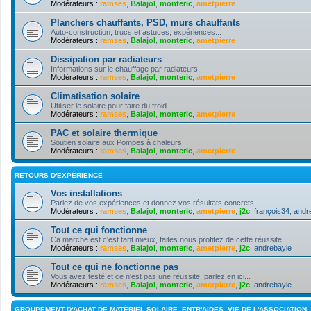
Modérateurs :
ramses
,
Balajol
,
monteric
,
ametpierre
Planchers chauffants, PSD, murs chauffants
Auto-construction, trucs et astuces, expériences...
Modérateurs :
ramses
,
Balajol
,
monteric
,
ametpierre
Dissipation par radiateurs
Informations sur le chauffage par radiateurs.
Modérateurs :
ramses
,
Balajol
,
monteric
,
ametpierre
Climatisation solaire
Utiliser le solaire pour faire du froid.
Modérateurs :
ramses
,
Balajol
,
monteric
,
ametpierre
PAC et solaire thermique
Soutien solaire aux Pompes à chaleurs
Modérateurs :
ramses
,
Balajol
,
monteric
,
ametpierre
RETOURS D'EXPÉRIENCE
Vos installations
Parlez de vos expériences et donnez vos résultats concrets.
Modérateurs :
ramses
,
Balajol
,
monteric
,
ametpierre
,
j2c
,
françois34
,
andr
Tout ce qui fonctionne
Ca marche est c'est tant mieux, faites nous profitez de cette réussite
Modérateurs :
ramses
,
Balajol
,
monteric
,
ametpierre
,
j2c
,
andrebayle
Tout ce qui ne fonctionne pas
Vous avez testé et ce n'est pas une réussite, parlez en ici...
Modérateurs :
ramses
,
Balajol
,
monteric
,
ametpierre
,
j2c
,
andrebayle
GROUPEMENT D'ACHAT DE MATÉRIEL SOLAIRE, ENTR'AIDES, VIE DE L'ASSOCIATION