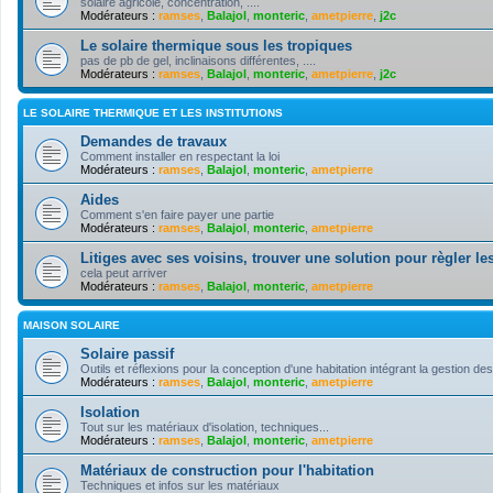
solaire agricole, concentration, ....
Modérateurs :
ramses
,
Balajol
,
monteric
,
ametpierre
,
j2c
Le solaire thermique sous les tropiques
pas de pb de gel, inclinaisons différentes, ....
Modérateurs :
ramses
,
Balajol
,
monteric
,
ametpierre
,
j2c
LE SOLAIRE THERMIQUE ET LES INSTITUTIONS
Demandes de travaux
Comment installer en respectant la loi
Modérateurs :
ramses
,
Balajol
,
monteric
,
ametpierre
Aides
Comment s'en faire payer une partie
Modérateurs :
ramses
,
Balajol
,
monteric
,
ametpierre
Litiges avec ses voisins, trouver une solution pour règler les
cela peut arriver
Modérateurs :
ramses
,
Balajol
,
monteric
,
ametpierre
MAISON SOLAIRE
Solaire passif
Outils et réflexions pour la conception d'une habitation intégrant la gestion des
Modérateurs :
ramses
,
Balajol
,
monteric
,
ametpierre
Isolation
Tout sur les matériaux d'isolation, techniques...
Modérateurs :
ramses
,
Balajol
,
monteric
,
ametpierre
Matériaux de construction pour l'habitation
Techniques et infos sur les matériaux