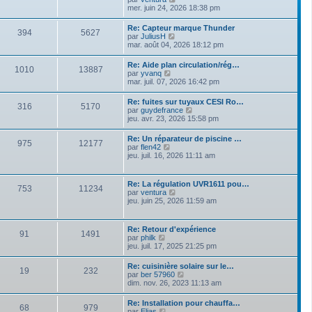
e
r
e
o
mer. juin 24, 2026 18:38 pm
s
n
i
s
i
r
a
Re: Capteur marque Thunder
e
394
5627
l
g
V
par
JuliusH
r
e
e
o
mar. août 04, 2026 18:12 pm
m
d
i
e
e
r
s
Re: Aide plan circulation/rég…
r
1010
13887
l
s
V
par
yvanq
n
e
a
o
mar. juil. 07, 2026 16:42 pm
i
d
g
i
e
e
e
r
r
Re: fuites sur tuyaux CESI Ro…
r
316
5170
l
m
V
par
guydefrance
n
e
e
o
jeu. avr. 23, 2026 15:58 pm
i
d
s
i
e
e
s
r
r
Re: Un réparateur de piscine …
r
a
975
12177
l
m
V
par
flen42
n
g
e
e
o
jeu. juil. 16, 2026 11:11 am
i
e
d
s
i
e
e
s
r
r
r
a
l
m
Re: La régulation UVR1611 pou…
n
g
753
11234
e
e
V
par
ventura
i
e
d
s
o
jeu. juin 25, 2026 11:59 am
e
e
s
i
r
r
a
r
m
n
g
l
e
Re: Retour d'expérience
i
e
91
1491
e
s
V
par
philk
e
d
s
o
jeu. juil. 17, 2025 21:25 pm
r
e
a
i
m
r
g
r
e
Re: cuisinière solaire sur le…
n
e
19
232
l
s
V
par
ber 57960
i
e
s
o
dim. nov. 26, 2023 11:13 am
e
d
a
i
r
e
g
r
m
Re: Installation pour chauffa…
r
e
68
979
l
e
V
par
Elias
n