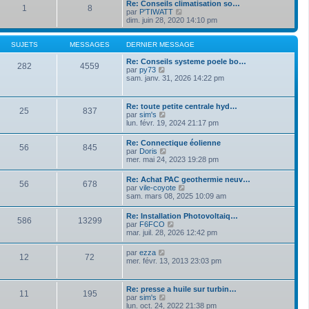
a
Re: Conseils climatisation so…
m
1
8
d
g
V
par
P'TIWATT
e
e
e
o
dim. juin 28, 2020 14:10 pm
s
r
i
s
n
r
a
i
l
SUJETS
MESSAGES
DERNIER MESSAGE
g
e
e
e
r
d
Re: Conseils systeme poele bo…
282
4559
m
V
e
par
py73
e
o
r
sam. janv. 31, 2026 14:22 pm
s
i
n
s
r
i
a
l
e
Re: toute petite centrale hyd…
g
25
837
e
r
V
par
sim's
e
d
m
o
lun. févr. 19, 2024 21:17 pm
e
e
i
r
s
r
Re: Connectique éolienne
n
s
56
845
l
V
par
Doris
i
a
e
o
mer. mai 24, 2023 19:28 pm
e
g
d
i
r
e
e
r
m
Re: Achat PAC geothermie neuv…
r
56
678
l
e
V
par
vile-coyote
n
e
s
o
sam. mars 08, 2025 10:09 am
i
d
s
i
e
e
a
r
r
Re: Installation Photovoltaiq…
r
g
586
13299
l
m
V
par
F6FCO
n
e
e
e
o
mar. juil. 28, 2026 12:42 pm
i
d
s
i
e
e
s
r
r
V
par
ezza
r
a
12
72
l
m
o
mer. févr. 13, 2013 23:03 pm
n
g
e
e
i
i
e
d
s
r
e
e
s
l
r
Re: presse a huile sur turbin…
r
a
11
195
e
m
V
par
sim's
n
g
d
e
o
lun. oct. 24, 2022 21:38 pm
i
e