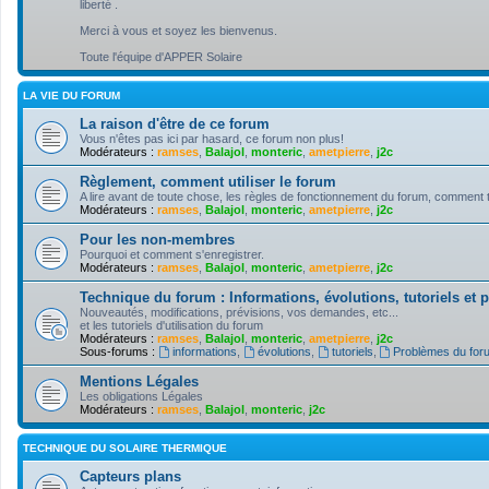
liberté .
Merci à vous et soyez les bienvenus.
Toute l'équipe d'APPER Solaire
LA VIE DU FORUM
La raison d'être de ce forum
Vous n'êtes pas ici par hasard, ce forum non plus!
Modérateurs :
ramses
,
Balajol
,
monteric
,
ametpierre
,
j2c
Règlement, comment utiliser le forum
A lire avant de toute chose, les règles de fonctionnement du forum, comment tire
Modérateurs :
ramses
,
Balajol
,
monteric
,
ametpierre
,
j2c
Pour les non-membres
Pourquoi et comment s'enregistrer.
Modérateurs :
ramses
,
Balajol
,
monteric
,
ametpierre
,
j2c
Technique du forum : Informations, évolutions, tutoriels et
Nouveautés, modifications, prévisions, vos demandes, etc...
et les tutoriels d'utilisation du forum
Modérateurs :
ramses
,
Balajol
,
monteric
,
ametpierre
,
j2c
Sous-forums :
informations
,
évolutions
,
tutoriels
,
Problèmes du for
Mentions Légales
Les obligations Légales
Modérateurs :
ramses
,
Balajol
,
monteric
,
j2c
TECHNIQUE DU SOLAIRE THERMIQUE
Capteurs plans