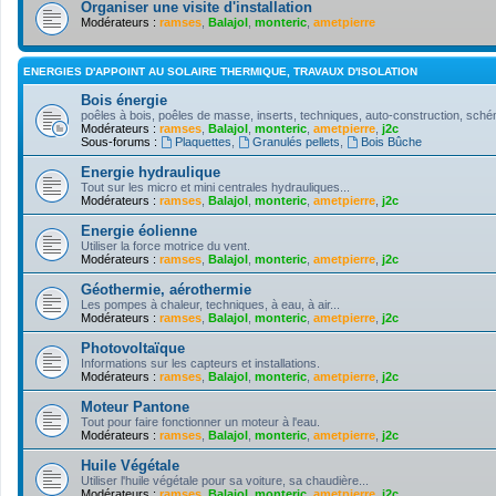
Organiser une visite d'installation
Modérateurs :
ramses
,
Balajol
,
monteric
,
ametpierre
ENERGIES D'APPOINT AU SOLAIRE THERMIQUE, TRAVAUX D'ISOLATION
Bois énergie
poêles à bois, poêles de masse, inserts, techniques, auto-construction, schém
Modérateurs :
ramses
,
Balajol
,
monteric
,
ametpierre
,
j2c
Sous-forums :
Plaquettes
,
Granulés pellets
,
Bois Bûche
Energie hydraulique
Tout sur les micro et mini centrales hydrauliques...
Modérateurs :
ramses
,
Balajol
,
monteric
,
ametpierre
,
j2c
Energie éolienne
Utiliser la force motrice du vent.
Modérateurs :
ramses
,
Balajol
,
monteric
,
ametpierre
,
j2c
Géothermie, aérothermie
Les pompes à chaleur, techniques, à eau, à air...
Modérateurs :
ramses
,
Balajol
,
monteric
,
ametpierre
,
j2c
Photovoltaïque
Informations sur les capteurs et installations.
Modérateurs :
ramses
,
Balajol
,
monteric
,
ametpierre
,
j2c
Moteur Pantone
Tout pour faire fonctionner un moteur à l'eau.
Modérateurs :
ramses
,
Balajol
,
monteric
,
ametpierre
,
j2c
Huile Végétale
Utiliser l'huile végétale pour sa voiture, sa chaudière...
Modérateurs :
ramses
,
Balajol
,
monteric
,
ametpierre
,
j2c