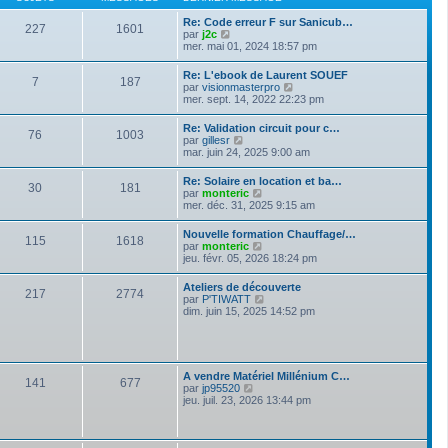
n
e
e
i
d
s
Re: Code erreur F sur Sanicub…
e
227
1601
e
s
V
par
j2c
r
r
a
o
mer. mai 01, 2024 18:57 pm
m
n
g
i
e
i
e
r
s
Re: L'ebook de Laurent SOUEF
e
7
187
l
s
V
par
visionmasterpro
r
e
a
o
mer. sept. 14, 2022 22:23 pm
m
d
g
i
e
e
e
r
s
Re: Validation circuit pour c…
r
76
1003
l
s
V
par
gillesr
n
e
a
o
mar. juin 24, 2025 9:00 am
i
d
g
i
e
e
e
r
r
Re: Solaire en location et ba…
r
30
181
l
m
V
par
monteric
n
e
e
o
mer. déc. 31, 2025 9:15 am
i
d
s
i
e
e
s
r
r
Nouvelle formation Chauffage/…
r
a
115
1618
l
m
V
par
monteric
n
g
e
e
o
jeu. févr. 05, 2026 18:24 pm
i
e
d
s
i
e
e
s
r
r
Ateliers de découverte
r
a
217
2774
l
m
V
par
P'TIWATT
n
g
e
e
o
dim. juin 15, 2025 14:52 pm
i
e
d
s
i
e
e
s
r
r
r
a
l
m
n
g
e
e
i
e
d
s
A vendre Matériel Millénium C…
e
141
677
e
s
V
par
jp95520
r
r
a
o
jeu. juil. 23, 2026 13:44 pm
m
n
g
i
e
i
e
r
s
e
l
s
r
e