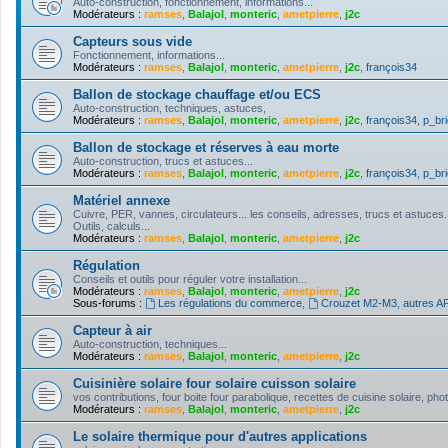
Auto-construction, fonctionnement, informations...
Modérateurs :
ramses
,
Balajol
,
monteric
,
ametpierre
,
j2c
Capteurs sous vide
Fonctionnement, informations...
Modérateurs :
ramses
,
Balajol
,
monteric
,
ametpierre
,
j2c
,
françois34
Ballon de stockage chauffage et/ou ECS
Auto-construction, techniques, astuces,
Modérateurs :
ramses
,
Balajol
,
monteric
,
ametpierre
,
j2c
,
françois34
,
p_bri
Ballon de stockage et réserves à eau morte
Auto-construction, trucs et astuces...
Modérateurs :
ramses
,
Balajol
,
monteric
,
ametpierre
,
j2c
,
françois34
,
p_bri
Matériel annexe
Cuivre, PER, vannes, circulateurs... les conseils, adresses, trucs et astuces.
Outils, calculs...
Modérateurs :
ramses
,
Balajol
,
monteric
,
ametpierre
,
j2c
Régulation
Conseils et outils pour réguler votre installation...
Modérateurs :
ramses
,
Balajol
,
monteric
,
ametpierre
,
j2c
Sous-forums :
Les régulations du commerce
,
Crouzet M2-M3, autres API
Capteur à air
Auto-construction, techniques...
Modérateurs :
ramses
,
Balajol
,
monteric
,
ametpierre
,
j2c
Cuisinière solaire four solaire cuisson solaire
vos contributions, four boite four parabolique, recettes de cuisine solaire, pho
Modérateurs :
ramses
,
Balajol
,
monteric
,
ametpierre
,
j2c
Le solaire thermique pour d'autres applications