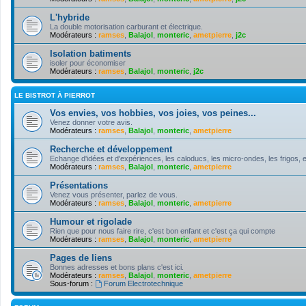
L'hybride
La double motorisation carburant et électrique.
Modérateurs :
ramses
,
Balajol
,
monteric
,
ametpierre
,
j2c
Isolation batiments
isoler pour économiser
Modérateurs :
ramses
,
Balajol
,
monteric
,
j2c
LE BISTROT À PIERROT
Vos envies, vos hobbies, vos joies, vos peines...
Venez donner votre avis.
Modérateurs :
ramses
,
Balajol
,
monteric
,
ametpierre
Recherche et développement
Echange d'idées et d'expériences, les caloducs, les micro-ondes, les frigos, e
Modérateurs :
ramses
,
Balajol
,
monteric
,
ametpierre
Présentations
Venez vous présenter, parlez de vous.
Modérateurs :
ramses
,
Balajol
,
monteric
,
ametpierre
Humour et rigolade
Rien que pour nous faire rire, c'est bon enfant et c'est ça qui compte
Modérateurs :
ramses
,
Balajol
,
monteric
,
ametpierre
Pages de liens
Bonnes adresses et bons plans c'est ici.
Modérateurs :
ramses
,
Balajol
,
monteric
,
ametpierre
Sous-forum :
Forum Electrotechnique