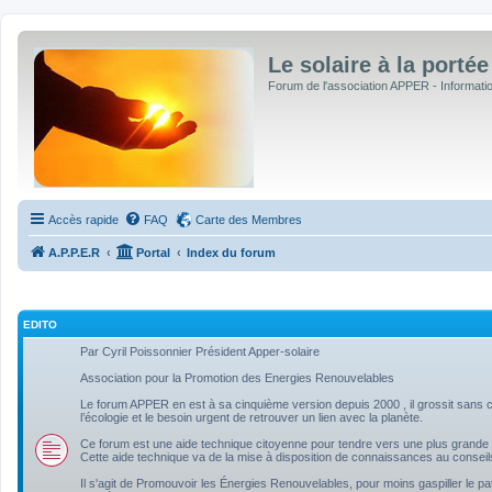
Le solaire à la portée
Forum de l'association APPER - Informations
Accès rapide
FAQ
Carte des Membres
A.P.P.E.R
Portal
Index du forum
EDITO
Par Cyril Poissonnier Président Apper-solaire
Association pour la Promotion des Energies Renouvelables
Le forum APPER en est à sa cinquième version depuis 2000 , il grossit sans ce
l’écologie et le besoin urgent de retrouver un lien avec la planète.
Ce forum est une aide technique citoyenne pour tendre vers une plus grande 
Cette aide technique va de la mise à disposition de connaissances au conseil
Il s'agit de Promouvoir les Énergies Renouvelables, pour moins gaspiller le pa