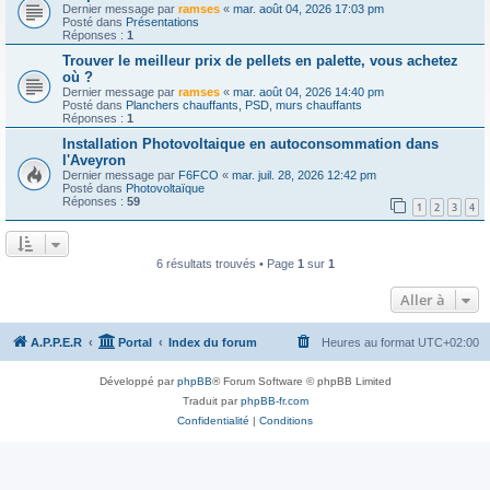
Dernier message par
ramses
«
mar. août 04, 2026 17:03 pm
Posté dans
Présentations
Réponses :
1
Trouver le meilleur prix de pellets en palette, vous achetez
où ?
Dernier message par
ramses
«
mar. août 04, 2026 14:40 pm
Posté dans
Planchers chauffants, PSD, murs chauffants
Réponses :
1
Installation Photovoltaique en autoconsommation dans
l'Aveyron
Dernier message par
F6FCO
«
mar. juil. 28, 2026 12:42 pm
Posté dans
Photovoltaïque
Réponses :
59
1
2
3
4
6 résultats trouvés • Page
1
sur
1
Aller à
A.P.P.E.R
Portal
Index du forum
Heures au format
UTC+02:00
Développé par
phpBB
® Forum Software © phpBB Limited
Traduit par
phpBB-fr.com
Confidentialité
|
Conditions