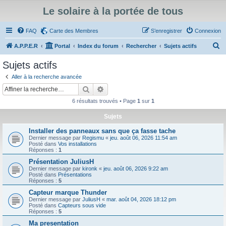
Le solaire à la portée de tous
FAQ
Carte des Membres
S’enregistrer
Connexion
R
A.P.P.E.R
Portal
Index du forum
Rechercher
Sujets actifs
e
Sujets actifs
c
Aller à la recherche avancée
h
Rechercher
Recherche avancée
e
6 résultats trouvés • Page
1
sur
1
r
Sujets
c
Installer des panneaux sans que ça fasse tache
h
Dernier message par
Regismu
«
jeu. août 06, 2026 11:54 am
e
Posté dans
Vos installations
Réponses :
1
r
Présentation JuliusH
Dernier message par
kironk
«
jeu. août 06, 2026 9:22 am
Posté dans
Présentations
Réponses :
5
Capteur marque Thunder
Dernier message par
JuliusH
«
mar. août 04, 2026 18:12 pm
Posté dans
Capteurs sous vide
Réponses :
5
Ma presentation