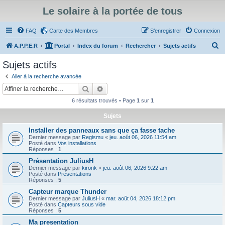
Le solaire à la portée de tous
FAQ
Carte des Membres
S’enregistrer
Connexion
R
A.P.P.E.R
Portal
Index du forum
Rechercher
Sujets actifs
e
Sujets actifs
c
Aller à la recherche avancée
h
Rechercher
Recherche avancée
e
6 résultats trouvés • Page
1
sur
1
r
Sujets
c
Installer des panneaux sans que ça fasse tache
h
Dernier message par
Regismu
«
jeu. août 06, 2026 11:54 am
e
Posté dans
Vos installations
Réponses :
1
r
Présentation JuliusH
Dernier message par
kironk
«
jeu. août 06, 2026 9:22 am
Posté dans
Présentations
Réponses :
5
Capteur marque Thunder
Dernier message par
JuliusH
«
mar. août 04, 2026 18:12 pm
Posté dans
Capteurs sous vide
Réponses :
5
Ma presentation