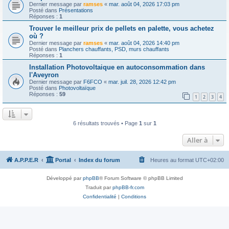
Dernier message par
ramses
«
mar. août 04, 2026 17:03 pm
Posté dans
Présentations
Réponses :
1
Trouver le meilleur prix de pellets en palette, vous achetez
où ?
Dernier message par
ramses
«
mar. août 04, 2026 14:40 pm
Posté dans
Planchers chauffants, PSD, murs chauffants
Réponses :
1
Installation Photovoltaique en autoconsommation dans
l'Aveyron
Dernier message par
F6FCO
«
mar. juil. 28, 2026 12:42 pm
Posté dans
Photovoltaïque
Réponses :
59
1
2
3
4
6 résultats trouvés • Page
1
sur
1
Aller à
A.P.P.E.R
Portal
Index du forum
Heures au format
UTC+02:00
Développé par
phpBB
® Forum Software © phpBB Limited
Traduit par
phpBB-fr.com
Confidentialité
|
Conditions