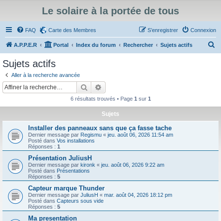
Le solaire à la portée de tous
FAQ
Carte des Membres
S’enregistrer
Connexion
R
A.P.P.E.R
Portal
Index du forum
Rechercher
Sujets actifs
e
Sujets actifs
c
Aller à la recherche avancée
h
Rechercher
Recherche avancée
e
6 résultats trouvés • Page
1
sur
1
r
Sujets
c
Installer des panneaux sans que ça fasse tache
h
Dernier message par
Regismu
«
jeu. août 06, 2026 11:54 am
e
Posté dans
Vos installations
Réponses :
1
r
Présentation JuliusH
Dernier message par
kironk
«
jeu. août 06, 2026 9:22 am
Posté dans
Présentations
Réponses :
5
Capteur marque Thunder
Dernier message par
JuliusH
«
mar. août 04, 2026 18:12 pm
Posté dans
Capteurs sous vide
Réponses :
5
Ma presentation