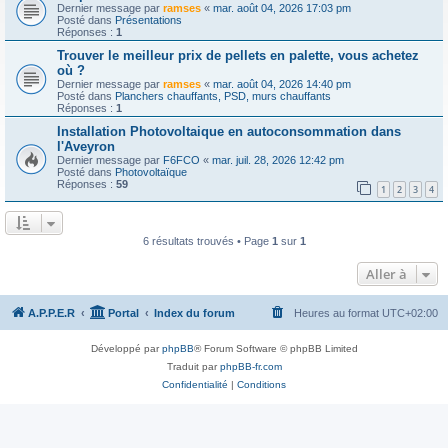
Dernier message par
ramses
«
mar. août 04, 2026 17:03 pm
Posté dans
Présentations
Réponses :
1
Trouver le meilleur prix de pellets en palette, vous achetez
où ?
Dernier message par
ramses
«
mar. août 04, 2026 14:40 pm
Posté dans
Planchers chauffants, PSD, murs chauffants
Réponses :
1
Installation Photovoltaique en autoconsommation dans
l'Aveyron
Dernier message par
F6FCO
«
mar. juil. 28, 2026 12:42 pm
Posté dans
Photovoltaïque
Réponses :
59
1
2
3
4
6 résultats trouvés • Page
1
sur
1
Aller à
A.P.P.E.R
Portal
Index du forum
Heures au format
UTC+02:00
Développé par
phpBB
® Forum Software © phpBB Limited
Traduit par
phpBB-fr.com
Confidentialité
|
Conditions