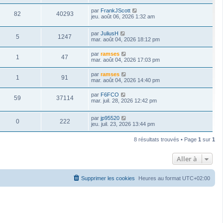
par
FrankJScott
82
40293
jeu. août 06, 2026 1:32 am
par
JuliusH
5
1247
mar. août 04, 2026 18:12 pm
par
ramses
1
47
mar. août 04, 2026 17:03 pm
par
ramses
1
91
mar. août 04, 2026 14:40 pm
par
F6FCO
59
37114
mar. juil. 28, 2026 12:42 pm
par
jp95520
0
222
jeu. juil. 23, 2026 13:44 pm
8 résultats trouvés • Page
1
sur
1
Aller à
Supprimer les cookies
Heures au format
UTC+02:00