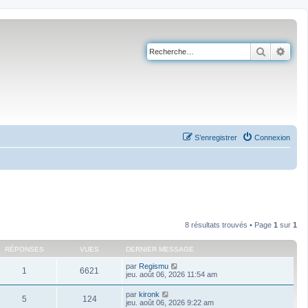
Recherch
Rech
S’enregistrer
Connexion
8 résultats trouvés • Page
1
sur
1
RÉPONSES
VUES
DERNIER MESSAGE
par
Regismu
1
6621
jeu. août 06, 2026 11:54 am
par
kironk
5
124
jeu. août 06, 2026 9:22 am