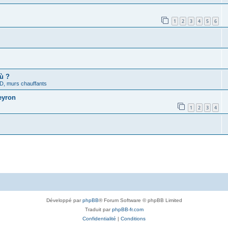
1
2
3
4
5
6
où ?
D, murs chauffants
eyron
1
2
3
4
Développé par
phpBB
® Forum Software © phpBB Limited
Traduit par
phpBB-fr.com
Confidentialité
|
Conditions