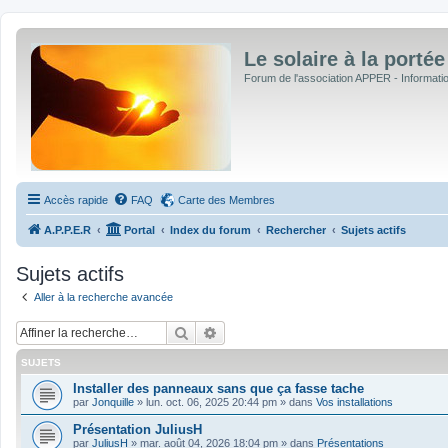
Le solaire à la portée
Forum de l'association APPER - Informations
Accès rapide
FAQ
Carte des Membres
A.P.P.E.R
Portal
Index du forum
Rechercher
Sujets actifs
Sujets actifs
Aller à la recherche avancée
Rechercher
Recherche avancée
SUJETS
Installer des panneaux sans que ça fasse tache
par
Jonquille
»
lun. oct. 06, 2025 20:44 pm
» dans
Vos installations
Présentation JuliusH
par
JuliusH
»
mar. août 04, 2026 18:04 pm
» dans
Présentations