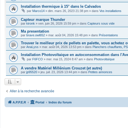
Installation thermique à 15° dans le Calvados
par
Marco14
»
dim. mars 26, 2023 21:38 pm
» dans
Vos installations
Capteur marque Thunder
par
kironk
»
ven. juin 26, 2026 15:59 pm
» dans
Capteurs sous vide
Ma presentation
par
brave.owl652
»
mar. août 04, 2026 15:48 pm
» dans
Présentations
Trouver le meilleur prix de pellets en palette, vous achetez 
par
AnaLyss
»
mar. août 04, 2026 13:53 pm
» dans
Planchers chauffants, PS
Installation Photovoltaique en autoconsommation dans l'Av
par
F6FCO
»
mer. mai 15, 2024 8:47 am
» dans
Photovoltaïque
A vendre Matériel Millénium Crouzet (et autre)
par
jp95520
»
jeu. juil. 23, 2026 13:44 pm
» dans
Petites annonces
Aller à la recherche avancée
A.P.P.E.R
Portal
Index du forum