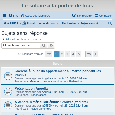
Le solaire à la portée de tous
FAQ
Carte des Membres
S’enregistrer
Connexion
R
A.P.P.E.R
Portal
Index du forum
Rechercher
Sujets sans réponse
e
Sujets sans réponse
c
Aller à la recherche avancée
h
Rechercher
Recherche avancée
e
Page
1
sur
20
1
2
3
4
5
20
Suivante
994 résultats trouvés
r
…
c
Sujets
h
Cherche à louer un appartement au Maroc pendant les
e
travaux
Dernier message par
Angella
«
lun. août 10, 2026 6:02 am
r
Posté dans
Matériaux de construction pour l'habitation
Présentation Angella
Dernier message par
Angella
«
lun. août 10, 2026 6:00 am
Posté dans
Présentations
A vendre Matériel Millénium Crouzet (et autre)
Dernier message par
jp95520
«
jeu. juil. 23, 2026 13:44 pm
Posté dans
Petites annonces