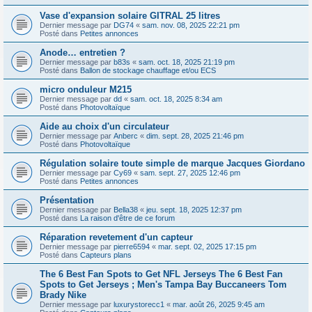
Vase d'expansion solaire GITRAL 25 litres
Dernier message par
DG74
«
sam. nov. 08, 2025 22:21 pm
Posté dans
Petites annonces
Anode… entretien ?
Dernier message par
b83s
«
sam. oct. 18, 2025 21:19 pm
Posté dans
Ballon de stockage chauffage et/ou ECS
micro onduleur M215
Dernier message par
dd
«
sam. oct. 18, 2025 8:34 am
Posté dans
Photovoltaïque
Aide au choix d'un circulateur
Dernier message par
Anberc
«
dim. sept. 28, 2025 21:46 pm
Posté dans
Photovoltaïque
Régulation solaire toute simple de marque Jacques Giordano
Dernier message par
Cy69
«
sam. sept. 27, 2025 12:46 pm
Posté dans
Petites annonces
Présentation
Dernier message par
Bella38
«
jeu. sept. 18, 2025 12:37 pm
Posté dans
La raison d'être de ce forum
Réparation revetement d'un capteur
Dernier message par
pierre6594
«
mar. sept. 02, 2025 17:15 pm
Posté dans
Capteurs plans
The 6 Best Fan Spots to Get NFL Jerseys The 6 Best Fan
Spots to Get Jerseys ; Men's Tampa Bay Buccaneers Tom
Brady Nike
Dernier message par
luxurystorecc1
«
mar. août 26, 2025 9:45 am