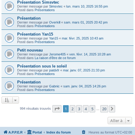
Présentation Simsvtec
Dernier message par
Simsvtec
«
lun. mars 10, 2025 16:55 pm
Posté dans
Présentations
Présentation
Dernier message par
Overkill
«
sam. mars 01, 2025 20:42 pm
Posté dans
Présentations
Présentation Yan15
Dernier message par
Yan15
«
mar. févr. 25, 2025 10:43 am
Posté dans
Présentations
Petit nouveau
Dernier message par
Jerome405
«
ven. févr. 14, 2025 10:28 am
Posté dans
La raison d'être de ce forum
Présentation sous le soleil
Dernier message par
patdxfr
«
mar. janv. 07, 2025 21:33 pm
Posté dans
Présentations
Présentation
Dernier message par
Gabnic
«
sam. janv. 04, 2025 14:26 pm
Posté dans
Présentations
Page
1
sur
20
1
2
3
4
5
20
Suivante
994 résultats trouvés
…
Aller à
A.P.P.E.R
Portal
Index du forum
Heures au format
UTC+02:00