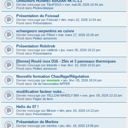
Onduleurs HUAWEI sun2000 4KTL-L1
Dernier message par
TiboP2015
«
ven. mai 08, 2026 10:44 am
Posté dans
Photovoltaïque
Présentation de Foissad
Dernier message par
Foissad
«
dim. mars 22, 2026 11:54 am
Posté dans
Présentations
echangeurs serpentins en cuivre
Dernier message par
FBom
«
mar. mars 17, 2026 10:28 am
Posté dans
Petites annonces
Présentation Robilrob
Dernier message par
robilirob
«
jeu. mars 05, 2026 18:22 pm
Posté dans
Présentations
[Donne] Roulé inox D16 - 25m et 3 panneaux thermiques
Dernier message par
lebardix
«
mar. févr. 10, 2026 15:01 pm
Posté dans
Petites annonces
Nouvelle formation Chauffage/Régulation
Dernier message par
monteric
«
jeu. févr. 05, 2026 18:24 pm
Posté dans
Vie de l'association APPER
modification facteur nuke...
Dernier message par
YELLOW WHEELY BIN
«
ven. janv. 09, 2026 13:10 pm
Posté dans
Pages de liens
Hello du 07 !
Dernier message par
Blkspn
«
dim. janv. 04, 2026 14:13 pm
Posté dans
Présentations
Présentation de Mertins
Dernier message par
mertins
«
jeu. déc. 18, 2025 14:08 pm