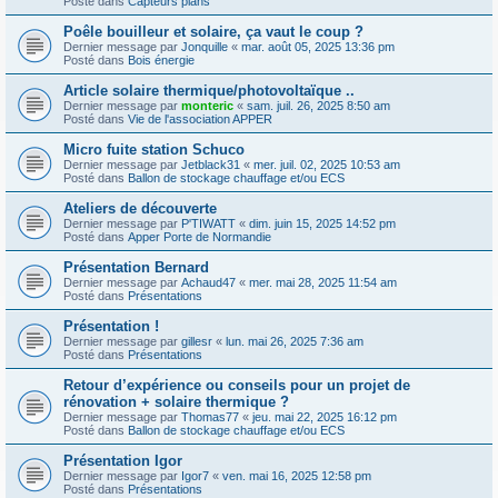
Posté dans
Capteurs plans
Poêle bouilleur et solaire, ça vaut le coup ?
Dernier message par
Jonquille
«
mar. août 05, 2025 13:36 pm
Posté dans
Bois énergie
Article solaire thermique/photovoltaïque ..
Dernier message par
monteric
«
sam. juil. 26, 2025 8:50 am
Posté dans
Vie de l'association APPER
Micro fuite station Schuco
Dernier message par
Jetblack31
«
mer. juil. 02, 2025 10:53 am
Posté dans
Ballon de stockage chauffage et/ou ECS
Ateliers de découverte
Dernier message par
P'TIWATT
«
dim. juin 15, 2025 14:52 pm
Posté dans
Apper Porte de Normandie
Présentation Bernard
Dernier message par
Achaud47
«
mer. mai 28, 2025 11:54 am
Posté dans
Présentations
Présentation !
Dernier message par
gillesr
«
lun. mai 26, 2025 7:36 am
Posté dans
Présentations
Retour d’expérience ou conseils pour un projet de
rénovation + solaire thermique ?
Dernier message par
Thomas77
«
jeu. mai 22, 2025 16:12 pm
Posté dans
Ballon de stockage chauffage et/ou ECS
Présentation Igor
Dernier message par
Igor7
«
ven. mai 16, 2025 12:58 pm
Posté dans
Présentations