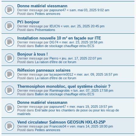
Donne matériel viessmann
Dernier message par
papoune47
«
sam. mai 03, 2025 9:02 am
Posté dans
Petites annonces
Pt'i bonjour
Dernier message par
IEUCN
«
ven. avr. 25, 2025 20:45 pm
Posté dans
Présentations
Installation nouvelle 10 m² en façade sur ITE
Dernier message par
DG74
«
mer. avr. 23, 2025 18:58 pm
Posté dans
Ballon de stockage chauffage et/ou ECS
Bonjour à tous !
Dernier message par
Pierro
«
jeu. avr. 17, 2025 22:07 pm
Posté dans
La raison d'être de ce forum
Réflexion panneaux solaires
Dernier message par
lucasperrin0012
«
mer. avr. 09, 2025 16:57 pm
Posté dans
La raison d'être de ce forum
Thermosiphon monobloc, quel système choisir ?
Dernier message par
Raminagrobis
«
lun. avr. 07, 2025 17:58 pm
Posté dans
Ballon de stockage chauffage et/ou ECS
Donne matériel viessmann
Dernier message par
papoune47
«
mer. mars 19, 2025 19:57 pm
Posté dans
Entr'aide pour les chantiers de pose ou pour les récup de
matériels
Vend circulateur Salmson GEOSUN HXL43-25P
Dernier message par
Francois04
«
ven. mars 14, 2025 18:00 pm
Posté dans
Petites annonces