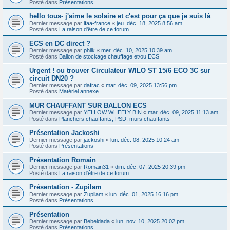
Posté dans
Présentations
hello tous- j'aime le solaire et c'est pour ça que je suis là
Dernier message par
lfaa-france
«
jeu. déc. 18, 2025 8:56 am
Posté dans
La raison d'être de ce forum
ECS en DC direct ?
Dernier message par
philk
«
mer. déc. 10, 2025 10:39 am
Posté dans
Ballon de stockage chauffage et/ou ECS
Urgent ! ou trouver Circulateur WILO ST 15/6 ECO 3C sur
circuit DN20 ?
Dernier message par
dafrac
«
mar. déc. 09, 2025 13:56 pm
Posté dans
Matériel annexe
MUR CHAUFFANT SUR BALLON ECS
Dernier message par
YELLOW WHEELY BIN
«
mar. déc. 09, 2025 11:13 am
Posté dans
Planchers chauffants, PSD, murs chauffants
Présentation Jackoshi
Dernier message par
jackoshi
«
lun. déc. 08, 2025 10:24 am
Posté dans
Présentations
Présentation Romain
Dernier message par
Romain31
«
dim. déc. 07, 2025 20:39 pm
Posté dans
La raison d'être de ce forum
Présentation - Zupilam
Dernier message par
Zupilam
«
lun. déc. 01, 2025 16:16 pm
Posté dans
Présentations
Présentation
Dernier message par
Bebeldada
«
lun. nov. 10, 2025 20:02 pm
Posté dans
Présentations