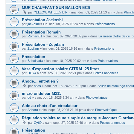
MUR CHAUFFANT SUR BALLON ECS
par
YELLOW WHEELY BIN
»
mar. déc. 09, 2025 11:13 am
» dans
Planch
Présentation Jackoshi
par
jackoshi
»
lun. déc. 08, 2025 10:24 am
» dans
Présentations
Présentation Romain
par
Romain31
»
dim. déc. 07, 2025 20:39 pm
» dans
La raison d'être de ce f
Présentation - Zupilam
par
Zupilam
»
lun. déc. 01, 2025 16:16 pm
» dans
Présentations
Présentation
par
Bebeldada
»
lun. nov. 10, 2025 20:02 pm
» dans
Présentations
Vase d'expansion solaire GITRAL 25 litres
par
DG74
»
sam. nov. 08, 2025 22:21 pm
» dans
Petites annonces
Anode… entretien ?
par
b83s
»
sam. oct. 18, 2025 21:19 pm
» dans
Ballon de stockage chau
micro onduleur M215
par
dd
»
sam. oct. 18, 2025 8:34 am
» dans
Photovoltaïque
Aide au choix d'un circulateur
par
Anberc
»
dim. sept. 28, 2025 21:46 pm
» dans
Photovoltaïque
Régulation solaire toute simple de marque Jacques Giordan
par
Cy69
»
sam. sept. 27, 2025 12:46 pm
» dans
Petites annonces
Présentation