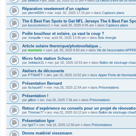
par
Bella38
»
jeu. sept. 18, 2025 12:37 pm
» dans
La raison d'être de ce foru
Réparation revetement d'un capteur
par
pierre6594
»
mar. sept. 02, 2025 17:15 pm
» dans
Capteurs plans
The 6 Best Fan Spots to Get NFL Jerseys The 6 Best Fan Sp
par
luxurystorecc1
»
mar. août 26, 2025 9:45 am
» dans
Capteurs plans
Poêle bouilleur et solaire, ça vaut le coup ?
par
Jonquille
»
mar. août 05, 2025 13:36 pm
» dans
Bois énergie
Article solaire thermique/photovoltaïque ..
par
monteric
»
sam. juil. 26, 2025 8:50 am
» dans
Vie de l'association APPE
Micro fuite station Schuco
par
Jetblack31
»
mer. juil. 02, 2025 10:53 am
» dans
Ballon de stockage chau
Ateliers de découverte
par
P'TIWATT
»
dim. juin 15, 2025 14:52 pm
» dans
Apper Porte de Normandi
Présentation Bernard
par
Achaud47
»
mer. mai 28, 2025 11:54 am
» dans
Présentations
Présentation !
par
gillesr
»
lun. mai 26, 2025 7:36 am
» dans
Présentations
Retour d’expérience ou conseils pour un projet de rénovatio
par
Thomas77
»
jeu. mai 22, 2025 16:12 pm
» dans
Ballon de stockage chau
Présentation Igor
par
Igor7
»
ven. mai 16, 2025 12:58 pm
» dans
Présentations
Donne matériel viessmann