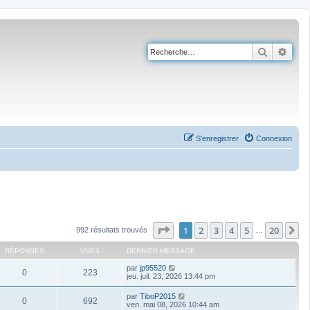
Recherch
Rech
S’enregistrer
Connexion
Page
1
sur
20
1
2
3
4
5
20
S
992 résultats trouvés
…
RÉPONSES
VUES
DERNIER MESSAGE
par
jp95520
0
223
jeu. juil. 23, 2026 13:44 pm
par
TiboP2015
0
692
ven. mai 08, 2026 10:44 am