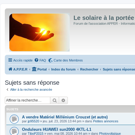
Le solaire à la portée
Forum de l'association APPER - Informations
Accès rapide
FAQ
Carte des Membres
A.P.P.E.R
Portal
Index du forum
Rechercher
Sujets sans réponse
Sujets sans réponse
Aller à la recherche avancée
Rechercher
Recherche avancée
SUJETS
A vendre Matériel Millénium Crouzet (et autre)
par
jp95520
»
jeu. juil. 23, 2026 13:44 pm
» dans
Petites annonces
Onduleurs HUAWEI sun2000 4KTL-L1
par
TiboP2015
»
ven. mai 08, 2026 10:44 am
» dans
Photovoltaïque