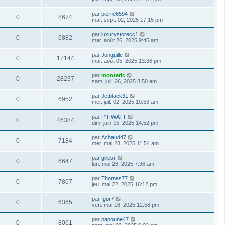
par
pierre6594
0
8674
mar. sept. 02, 2025 17:15 pm
par
luxurystorecc1
0
6882
mar. août 26, 2025 9:45 am
par
Jonquille
0
17144
mar. août 05, 2025 13:36 pm
par
monteric
0
28237
sam. juil. 26, 2025 8:50 am
par
Jetblack31
0
6952
mer. juil. 02, 2025 10:53 am
par
P'TIWATT
0
46384
dim. juin 15, 2025 14:52 pm
par
Achaud47
0
7184
mer. mai 28, 2025 11:54 am
par
gillesr
0
6647
lun. mai 26, 2025 7:36 am
par
Thomas77
0
7867
jeu. mai 22, 2025 16:12 pm
par
Igor7
0
6365
ven. mai 16, 2025 12:58 pm
par
papoune47
0
8061