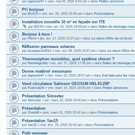
par
papoune47
»
sam. mai 03, 2025 9:02 am
» dans
Petites annonces
Pt'i bonjour
par
IEUCN
»
ven. avr. 25, 2025 20:45 pm
» dans
Présentations
Installation nouvelle 10 m² en façade sur ITE
par
DG74
»
mer. avr. 23, 2025 18:58 pm
» dans
Ballon de stockage chau
Bonjour à tous !
par
Pierro
»
jeu. avr. 17, 2025 22:07 pm
» dans
La raison d'être de ce forum
Réflexion panneaux solaires
par
lucasperrin0012
»
mer. avr. 09, 2025 16:57 pm
» dans
La raison d'être d
Thermosiphon monobloc, quel système choisir ?
par
Raminagrobis
»
lun. avr. 07, 2025 17:58 pm
» dans
Ballon de stockage c
Donne matériel viessmann
par
papoune47
»
mer. mars 19, 2025 19:57 pm
» dans
Entr'aide pour les cha
Vend circulateur Salmson GEOSUN HXL43-25P
par
Francois04
»
ven. mars 14, 2025 18:00 pm
» dans
Petites annonces
Présentation Simsvtec
par
Simsvtec
»
lun. mars 10, 2025 16:55 pm
» dans
Présentations
Présentation
par
Overkill
»
sam. mars 01, 2025 20:42 pm
» dans
Présentations
Présentation Yan15
par
Yan15
»
mar. févr. 25, 2025 10:43 am
» dans
Présentations
Petit nouveau