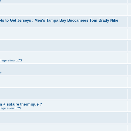
m
ots to Get Jerseys ; Men's Tampa Bay Buccaneers Tom Brady Nike
R
ffage et/ou ECS
e
n + solaire thermique ?
ffage et/ou ECS