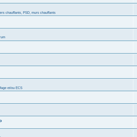
ers chauffants, PSD, murs chauffants
orum
ffage et/ou ECS
o