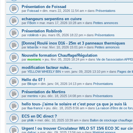
Présentation de Foissad
par
Foissad
»
dim. mars 22, 2026 11:54 am
» dans
Présentations
echangeurs serpentins en cuivre
par
FBom
»
mar. mars 17, 2026 10:28 am
» dans
Petites annonces
Présentation Robilrob
par
robilirob
»
jeu. mars 05, 2026 18:22 pm
» dans
Présentations
[Donne] Roulé inox D16 - 25m et 3 panneaux thermiques
par
lebardix
»
mar. févr. 10, 2026 15:01 pm
» dans
Petites annonces
Nouvelle formation Chauffage/Régulation
par
monteric
»
jeu. févr. 05, 2026 18:24 pm
» dans
Vie de l'association APP
modification facteur nuke...
par
YELLOW WHEELY BIN
»
ven. janv. 09, 2026 13:10 pm
» dans
Pages de l
Hello du 07 !
par
Blkspn
»
dim. janv. 04, 2026 14:13 pm
» dans
Présentations
Présentation de Mertins
par
mertins
»
jeu. déc. 18, 2025 14:08 pm
» dans
Présentations
hello tous- j'aime le solaire et c'est pour ça que je suis là
par
lfaa-france
»
jeu. déc. 18, 2025 8:56 am
» dans
La raison d'être de ce fo
ECS en DC direct ?
par
philk
»
mer. déc. 10, 2025 10:39 am
» dans
Ballon de stockage chauffage
Urgent ! ou trouver Circulateur WILO ST 15/6 ECO 3C sur cir
par
dafrac
»
mar. déc. 09, 2025 13:56 pm
» dans
Matériel annexe