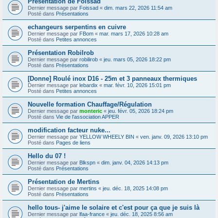
Présentation de Foissad
Dernier message par
Foissad
«
dim. mars 22, 2026 11:54 am
Posté dans
Présentations
echangeurs serpentins en cuivre
Dernier message par
FBom
«
mar. mars 17, 2026 10:28 am
Posté dans
Petites annonces
Présentation Robilrob
Dernier message par
robilirob
«
jeu. mars 05, 2026 18:22 pm
Posté dans
Présentations
[Donne] Roulé inox D16 - 25m et 3 panneaux thermiques
Dernier message par
lebardix
«
mar. févr. 10, 2026 15:01 pm
Posté dans
Petites annonces
Nouvelle formation Chauffage/Régulation
Dernier message par
monteric
«
jeu. févr. 05, 2026 18:24 pm
Posté dans
Vie de l'association APPER
modification facteur nuke...
Dernier message par
YELLOW WHEELY BIN
«
ven. janv. 09, 2026 13:10 pm
Posté dans
Pages de liens
Hello du 07 !
Dernier message par
Blkspn
«
dim. janv. 04, 2026 14:13 pm
Posté dans
Présentations
Présentation de Mertins
Dernier message par
mertins
«
jeu. déc. 18, 2025 14:08 pm
Posté dans
Présentations
hello tous- j'aime le solaire et c'est pour ça que je suis là
Dernier message par
lfaa-france
«
jeu. déc. 18, 2025 8:56 am