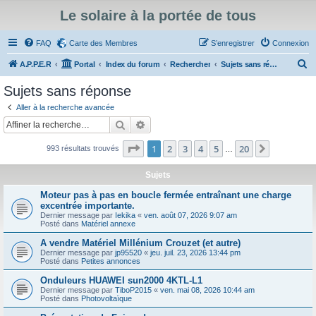
Le solaire à la portée de tous
FAQ
Carte des Membres
S’enregistrer
Connexion
R
A.P.P.E.R
Portal
Index du forum
Rechercher
Sujets sans réponse
e
Sujets sans réponse
c
Aller à la recherche avancée
h
Rechercher
Recherche avancée
e
Page
1
sur
20
1
2
3
4
5
20
Suivante
993 résultats trouvés
r
…
c
Sujets
h
Moteur pas à pas en boucle fermée entraînant une charge
e
excentrée importante.
Dernier message par
Iekika
«
ven. août 07, 2026 9:07 am
r
Posté dans
Matériel annexe
A vendre Matériel Millénium Crouzet (et autre)
Dernier message par
jp95520
«
jeu. juil. 23, 2026 13:44 pm
Posté dans
Petites annonces
Onduleurs HUAWEI sun2000 4KTL-L1
Dernier message par
TiboP2015
«
ven. mai 08, 2026 10:44 am
Posté dans
Photovoltaïque