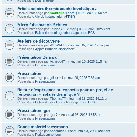
Posté dans
Bois énergie
Article solaire thermique/photovoltaïque ..
Dernier message par
monteric
«
sam. juil. 26, 2025 8:50 am
Posté dans
Vie de l'association APPER
Micro fuite station Schuco
Dernier message par
Jetblack31
«
mer. juil. 02, 2025 10:53 am
Posté dans
Ballon de stockage chauffage et/ou ECS
Ateliers de découverte
Dernier message par
P'TIWATT
«
dim. juin 15, 2025 14:52 pm
Posté dans
Apper Porte de Normandie
Présentation Bernard
Dernier message par
Achaud47
«
mer. mai 28, 2025 11:54 am
Posté dans
Présentations
Présentation !
Dernier message par
gillesr
«
lun. mai 26, 2025 7:36 am
Posté dans
Présentations
Retour d’expérience ou conseils pour un projet de
rénovation + solaire thermique ?
Dernier message par
Thomas77
«
jeu. mai 22, 2025 16:12 pm
Posté dans
Ballon de stockage chauffage et/ou ECS
Présentation Igor
Dernier message par
Igor7
«
ven. mai 16, 2025 12:58 pm
Posté dans
Présentations
Donne matériel viessmann
Dernier message par
papoune47
«
sam. mai 03, 2025 9:02 am
Posté dans
Petites annonces