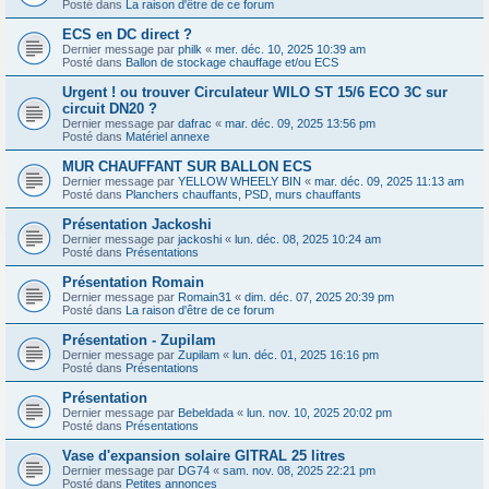
Posté dans
La raison d'être de ce forum
ECS en DC direct ?
Dernier message par
philk
«
mer. déc. 10, 2025 10:39 am
Posté dans
Ballon de stockage chauffage et/ou ECS
Urgent ! ou trouver Circulateur WILO ST 15/6 ECO 3C sur
circuit DN20 ?
Dernier message par
dafrac
«
mar. déc. 09, 2025 13:56 pm
Posté dans
Matériel annexe
MUR CHAUFFANT SUR BALLON ECS
Dernier message par
YELLOW WHEELY BIN
«
mar. déc. 09, 2025 11:13 am
Posté dans
Planchers chauffants, PSD, murs chauffants
Présentation Jackoshi
Dernier message par
jackoshi
«
lun. déc. 08, 2025 10:24 am
Posté dans
Présentations
Présentation Romain
Dernier message par
Romain31
«
dim. déc. 07, 2025 20:39 pm
Posté dans
La raison d'être de ce forum
Présentation - Zupilam
Dernier message par
Zupilam
«
lun. déc. 01, 2025 16:16 pm
Posté dans
Présentations
Présentation
Dernier message par
Bebeldada
«
lun. nov. 10, 2025 20:02 pm
Posté dans
Présentations
Vase d'expansion solaire GITRAL 25 litres
Dernier message par
DG74
«
sam. nov. 08, 2025 22:21 pm
Posté dans
Petites annonces