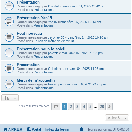
Présentation
Dernier message par
Overkill
«
sam. mars 01, 2025 20:42 pm
Posté dans
Présentations
Présentation Yan15
Dernier message par
Yan15
«
mar. févr. 25, 2025 10:43 am
Posté dans
Présentations
Petit nouveau
Dernier message par
Jerome405
«
ven. févr. 14, 2025 10:28 am
Posté dans
La raison d'être de ce forum
Présentation sous le soleil
Dernier message par
patdxfr
«
mar. janv. 07, 2025 21:33 pm
Posté dans
Présentations
Présentation
Dernier message par
Gabnic
«
sam. janv. 04, 2025 14:26 pm
Posté dans
Présentations
Merci de m’accueillir
Dernier message par
heliotrope
«
mar. nov. 19, 2024 22:45 pm
Posté dans
Présentations
Page
1
sur
20
1
2
3
4
5
20
Suivante
993 résultats trouvés
…
Aller à
A.P.P.E.R
Portal
Index du forum
Heures au format
UTC+02:00