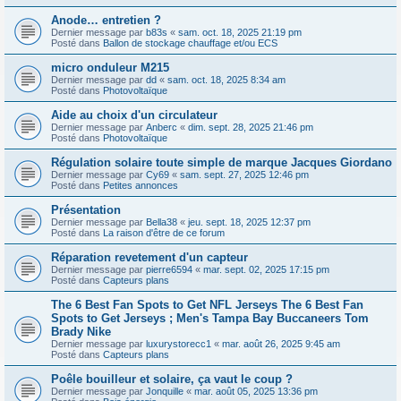
Anode… entretien ?
Dernier message par
b83s
«
sam. oct. 18, 2025 21:19 pm
Posté dans
Ballon de stockage chauffage et/ou ECS
micro onduleur M215
Dernier message par
dd
«
sam. oct. 18, 2025 8:34 am
Posté dans
Photovoltaïque
Aide au choix d'un circulateur
Dernier message par
Anberc
«
dim. sept. 28, 2025 21:46 pm
Posté dans
Photovoltaïque
Régulation solaire toute simple de marque Jacques Giordano
Dernier message par
Cy69
«
sam. sept. 27, 2025 12:46 pm
Posté dans
Petites annonces
Présentation
Dernier message par
Bella38
«
jeu. sept. 18, 2025 12:37 pm
Posté dans
La raison d'être de ce forum
Réparation revetement d'un capteur
Dernier message par
pierre6594
«
mar. sept. 02, 2025 17:15 pm
Posté dans
Capteurs plans
The 6 Best Fan Spots to Get NFL Jerseys The 6 Best Fan
Spots to Get Jerseys ; Men's Tampa Bay Buccaneers Tom
Brady Nike
Dernier message par
luxurystorecc1
«
mar. août 26, 2025 9:45 am
Posté dans
Capteurs plans
Poêle bouilleur et solaire, ça vaut le coup ?
Dernier message par
Jonquille
«
mar. août 05, 2025 13:36 pm