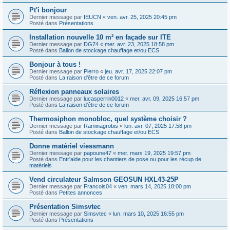
Pt'i bonjour
Dernier message par
IEUCN
«
ven. avr. 25, 2025 20:45 pm
Posté dans
Présentations
Installation nouvelle 10 m² en façade sur ITE
Dernier message par
DG74
«
mer. avr. 23, 2025 18:58 pm
Posté dans
Ballon de stockage chauffage et/ou ECS
Bonjour à tous !
Dernier message par
Pierro
«
jeu. avr. 17, 2025 22:07 pm
Posté dans
La raison d'être de ce forum
Réflexion panneaux solaires
Dernier message par
lucasperrin0012
«
mer. avr. 09, 2025 16:57 pm
Posté dans
La raison d'être de ce forum
Thermosiphon monobloc, quel système choisir ?
Dernier message par
Raminagrobis
«
lun. avr. 07, 2025 17:58 pm
Posté dans
Ballon de stockage chauffage et/ou ECS
Donne matériel viessmann
Dernier message par
papoune47
«
mer. mars 19, 2025 19:57 pm
Posté dans
Entr'aide pour les chantiers de pose ou pour les récup de
matériels
Vend circulateur Salmson GEOSUN HXL43-25P
Dernier message par
Francois04
«
ven. mars 14, 2025 18:00 pm
Posté dans
Petites annonces
Présentation Simsvtec
Dernier message par
Simsvtec
«
lun. mars 10, 2025 16:55 pm
Posté dans
Présentations