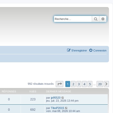
Recherch
Rech
S’enregistrer
Connexion
Page
1
sur
20
1
2
3
4
5
20
S
992 résultats trouvés
…
RÉPONSES
VUES
DERNIER MESSAGE
par
jp95520
0
223
jeu. juil. 23, 2026 13:44 pm
par
TiboP2015
0
692
ven. mai 08, 2026 10:44 am