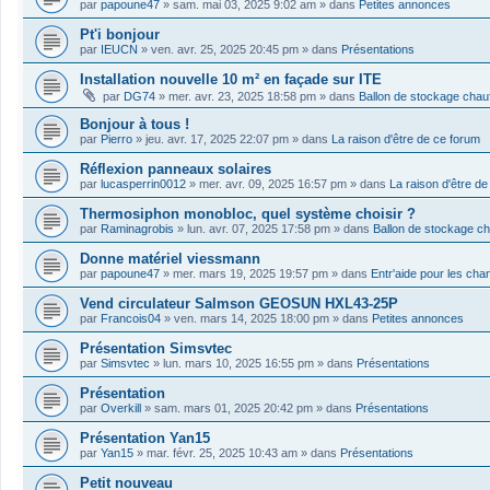
par
papoune47
»
sam. mai 03, 2025 9:02 am
» dans
Petites annonces
Pt'i bonjour
par
IEUCN
»
ven. avr. 25, 2025 20:45 pm
» dans
Présentations
Installation nouvelle 10 m² en façade sur ITE
par
DG74
»
mer. avr. 23, 2025 18:58 pm
» dans
Ballon de stockage chau
Bonjour à tous !
par
Pierro
»
jeu. avr. 17, 2025 22:07 pm
» dans
La raison d'être de ce forum
Réflexion panneaux solaires
par
lucasperrin0012
»
mer. avr. 09, 2025 16:57 pm
» dans
La raison d'être d
Thermosiphon monobloc, quel système choisir ?
par
Raminagrobis
»
lun. avr. 07, 2025 17:58 pm
» dans
Ballon de stockage c
Donne matériel viessmann
par
papoune47
»
mer. mars 19, 2025 19:57 pm
» dans
Entr'aide pour les cha
Vend circulateur Salmson GEOSUN HXL43-25P
par
Francois04
»
ven. mars 14, 2025 18:00 pm
» dans
Petites annonces
Présentation Simsvtec
par
Simsvtec
»
lun. mars 10, 2025 16:55 pm
» dans
Présentations
Présentation
par
Overkill
»
sam. mars 01, 2025 20:42 pm
» dans
Présentations
Présentation Yan15
par
Yan15
»
mar. févr. 25, 2025 10:43 am
» dans
Présentations
Petit nouveau