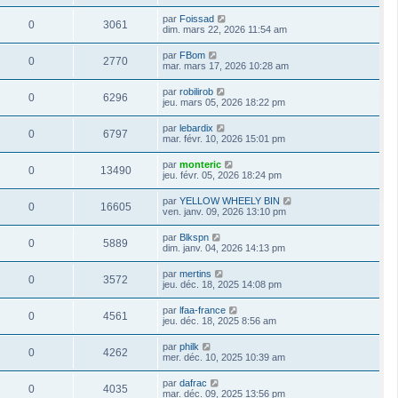
par
Foissad
0
3061
dim. mars 22, 2026 11:54 am
par
FBom
0
2770
mar. mars 17, 2026 10:28 am
par
robilirob
0
6296
jeu. mars 05, 2026 18:22 pm
par
lebardix
0
6797
mar. févr. 10, 2026 15:01 pm
par
monteric
0
13490
jeu. févr. 05, 2026 18:24 pm
par
YELLOW WHEELY BIN
0
16605
ven. janv. 09, 2026 13:10 pm
par
Blkspn
0
5889
dim. janv. 04, 2026 14:13 pm
par
mertins
0
3572
jeu. déc. 18, 2025 14:08 pm
par
lfaa-france
0
4561
jeu. déc. 18, 2025 8:56 am
par
philk
0
4262
mer. déc. 10, 2025 10:39 am
par
dafrac
0
4035
mar. déc. 09, 2025 13:56 pm