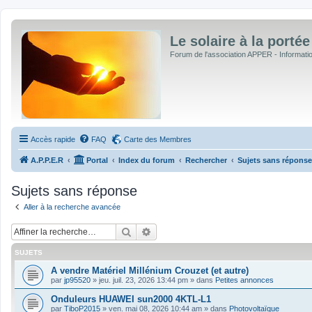
Le solaire à la portée
Forum de l'association APPER - Informations
Accès rapide
FAQ
Carte des Membres
A.P.P.E.R
Portal
Index du forum
Rechercher
Sujets sans réponse
Sujets sans réponse
Aller à la recherche avancée
Rechercher
Recherche avancée
SUJETS
A vendre Matériel Millénium Crouzet (et autre)
par
jp95520
»
jeu. juil. 23, 2026 13:44 pm
» dans
Petites annonces
Onduleurs HUAWEI sun2000 4KTL-L1
par
TiboP2015
»
ven. mai 08, 2026 10:44 am
» dans
Photovoltaïque