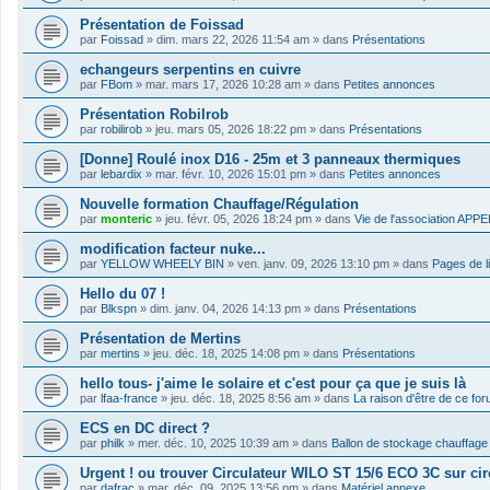
Présentation de Foissad
par
Foissad
»
dim. mars 22, 2026 11:54 am
» dans
Présentations
echangeurs serpentins en cuivre
par
FBom
»
mar. mars 17, 2026 10:28 am
» dans
Petites annonces
Présentation Robilrob
par
robilirob
»
jeu. mars 05, 2026 18:22 pm
» dans
Présentations
[Donne] Roulé inox D16 - 25m et 3 panneaux thermiques
par
lebardix
»
mar. févr. 10, 2026 15:01 pm
» dans
Petites annonces
Nouvelle formation Chauffage/Régulation
par
monteric
»
jeu. févr. 05, 2026 18:24 pm
» dans
Vie de l'association APP
modification facteur nuke...
par
YELLOW WHEELY BIN
»
ven. janv. 09, 2026 13:10 pm
» dans
Pages de l
Hello du 07 !
par
Blkspn
»
dim. janv. 04, 2026 14:13 pm
» dans
Présentations
Présentation de Mertins
par
mertins
»
jeu. déc. 18, 2025 14:08 pm
» dans
Présentations
hello tous- j'aime le solaire et c'est pour ça que je suis là
par
lfaa-france
»
jeu. déc. 18, 2025 8:56 am
» dans
La raison d'être de ce fo
ECS en DC direct ?
par
philk
»
mer. déc. 10, 2025 10:39 am
» dans
Ballon de stockage chauffage
Urgent ! ou trouver Circulateur WILO ST 15/6 ECO 3C sur cir
par
dafrac
»
mar. déc. 09, 2025 13:56 pm
» dans
Matériel annexe