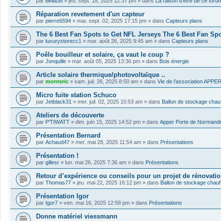
par
Bella38
»
jeu. sept. 18, 2025 12:37 pm
» dans
La raison d'être de ce foru
Réparation revetement d'un capteur
par
pierre6594
»
mar. sept. 02, 2025 17:15 pm
» dans
Capteurs plans
The 6 Best Fan Spots to Get NFL Jerseys The 6 Best Fan Sp
par
luxurystorecc1
»
mar. août 26, 2025 9:45 am
» dans
Capteurs plans
Poêle bouilleur et solaire, ça vaut le coup ?
par
Jonquille
»
mar. août 05, 2025 13:36 pm
» dans
Bois énergie
Article solaire thermique/photovoltaïque ..
par
monteric
»
sam. juil. 26, 2025 8:50 am
» dans
Vie de l'association APPE
Micro fuite station Schuco
par
Jetblack31
»
mer. juil. 02, 2025 10:53 am
» dans
Ballon de stockage chau
Ateliers de découverte
par
P'TIWATT
»
dim. juin 15, 2025 14:52 pm
» dans
Apper Porte de Normandi
Présentation Bernard
par
Achaud47
»
mer. mai 28, 2025 11:54 am
» dans
Présentations
Présentation !
par
gillesr
»
lun. mai 26, 2025 7:36 am
» dans
Présentations
Retour d’expérience ou conseils pour un projet de rénovatio
par
Thomas77
»
jeu. mai 22, 2025 16:12 pm
» dans
Ballon de stockage chau
Présentation Igor
par
Igor7
»
ven. mai 16, 2025 12:58 pm
» dans
Présentations
Donne matériel viessmann