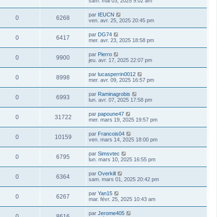
sam. mai 03, 2025 9:02 am
par
IEUCN
0
6268
ven. avr. 25, 2025 20:45 pm
par
DG74
0
6417
mer. avr. 23, 2025 18:58 pm
par
Pierro
0
9900
jeu. avr. 17, 2025 22:07 pm
par
lucasperrin0012
0
8998
mer. avr. 09, 2025 16:57 pm
par
Raminagrobis
0
6993
lun. avr. 07, 2025 17:58 pm
par
papoune47
0
31722
mer. mars 19, 2025 19:57 pm
par
Francois04
0
10159
ven. mars 14, 2025 18:00 pm
par
Simsvtec
0
6795
lun. mars 10, 2025 16:55 pm
par
Overkill
0
6364
sam. mars 01, 2025 20:42 pm
par
Yan15
0
6267
mar. févr. 25, 2025 10:43 am
par
Jerome405
0
8616