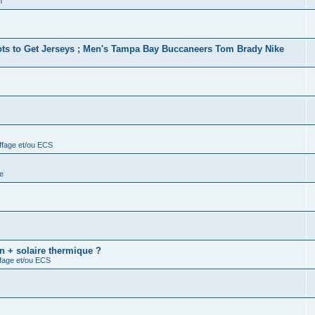
m
ots to Get Jerseys ; Men's Tampa Bay Buccaneers Tom Brady Nike
R
ffage et/ou ECS
e
n + solaire thermique ?
ffage et/ou ECS