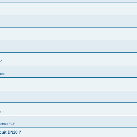
ER
iens
rum
 et/ou ECS
cuit DN20 ?