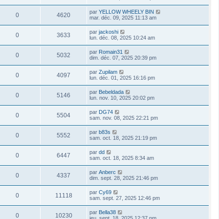
par
YELLOW WHEELY BIN
0
4620
mar. déc. 09, 2025 11:13 am
par
jackoshi
0
3633
lun. déc. 08, 2025 10:24 am
par
Romain31
0
5032
dim. déc. 07, 2025 20:39 pm
par
Zupilam
0
4097
lun. déc. 01, 2025 16:16 pm
par
Bebeldada
0
5146
lun. nov. 10, 2025 20:02 pm
par
DG74
0
5504
sam. nov. 08, 2025 22:21 pm
par
b83s
0
5552
sam. oct. 18, 2025 21:19 pm
par
dd
0
6447
sam. oct. 18, 2025 8:34 am
par
Anberc
0
4337
dim. sept. 28, 2025 21:46 pm
par
Cy69
0
11118
sam. sept. 27, 2025 12:46 pm
par
Bella38
0
10230
jeu. sept. 18, 2025 12:37 pm