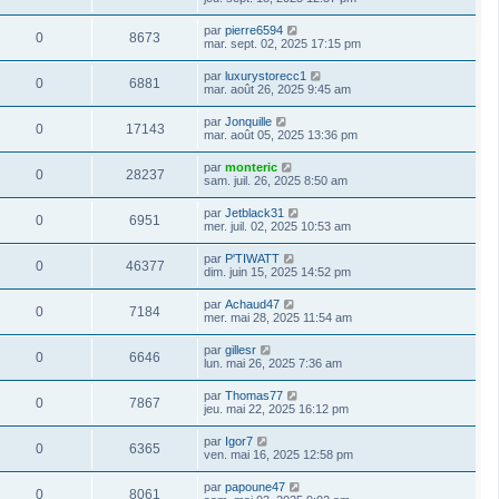
par
pierre6594
0
8673
mar. sept. 02, 2025 17:15 pm
par
luxurystorecc1
0
6881
mar. août 26, 2025 9:45 am
par
Jonquille
0
17143
mar. août 05, 2025 13:36 pm
par
monteric
0
28237
sam. juil. 26, 2025 8:50 am
par
Jetblack31
0
6951
mer. juil. 02, 2025 10:53 am
par
P'TIWATT
0
46377
dim. juin 15, 2025 14:52 pm
par
Achaud47
0
7184
mer. mai 28, 2025 11:54 am
par
gillesr
0
6646
lun. mai 26, 2025 7:36 am
par
Thomas77
0
7867
jeu. mai 22, 2025 16:12 pm
par
Igor7
0
6365
ven. mai 16, 2025 12:58 pm
par
papoune47
0
8061