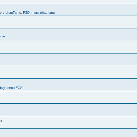
ers chauffants, PSD, murs chauffants
orum
ffage et/ou ECS
o