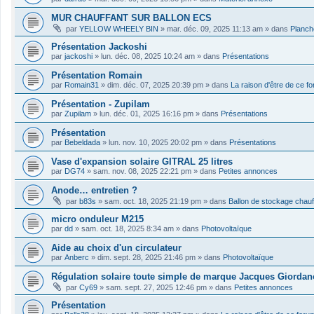
MUR CHAUFFANT SUR BALLON ECS
par
YELLOW WHEELY BIN
»
mar. déc. 09, 2025 11:13 am
» dans
Planch
Présentation Jackoshi
par
jackoshi
»
lun. déc. 08, 2025 10:24 am
» dans
Présentations
Présentation Romain
par
Romain31
»
dim. déc. 07, 2025 20:39 pm
» dans
La raison d'être de ce f
Présentation - Zupilam
par
Zupilam
»
lun. déc. 01, 2025 16:16 pm
» dans
Présentations
Présentation
par
Bebeldada
»
lun. nov. 10, 2025 20:02 pm
» dans
Présentations
Vase d'expansion solaire GITRAL 25 litres
par
DG74
»
sam. nov. 08, 2025 22:21 pm
» dans
Petites annonces
Anode… entretien ?
par
b83s
»
sam. oct. 18, 2025 21:19 pm
» dans
Ballon de stockage chau
micro onduleur M215
par
dd
»
sam. oct. 18, 2025 8:34 am
» dans
Photovoltaïque
Aide au choix d'un circulateur
par
Anberc
»
dim. sept. 28, 2025 21:46 pm
» dans
Photovoltaïque
Régulation solaire toute simple de marque Jacques Giordan
par
Cy69
»
sam. sept. 27, 2025 12:46 pm
» dans
Petites annonces
Présentation