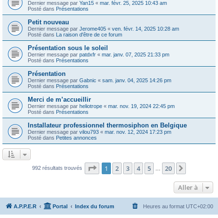
Dernier message par
Yan15
«
mar. févr. 25, 2025 10:43 am
Posté dans
Présentations
Petit nouveau
Dernier message par
Jerome405
«
ven. févr. 14, 2025 10:28 am
Posté dans
La raison d'être de ce forum
Présentation sous le soleil
Dernier message par
patdxfr
«
mar. janv. 07, 2025 21:33 pm
Posté dans
Présentations
Présentation
Dernier message par
Gabnic
«
sam. janv. 04, 2025 14:26 pm
Posté dans
Présentations
Merci de m’accueillir
Dernier message par
heliotrope
«
mar. nov. 19, 2024 22:45 pm
Posté dans
Présentations
Installateur professionnel thermosiphon en Belgique
Dernier message par
vilou793
«
mar. nov. 12, 2024 17:23 pm
Posté dans
Petites annonces
Page
1
sur
20
1
2
3
4
5
20
Suivante
992 résultats trouvés
…
Aller à
A.P.P.E.R
Portal
Index du forum
Heures au format
UTC+02:00