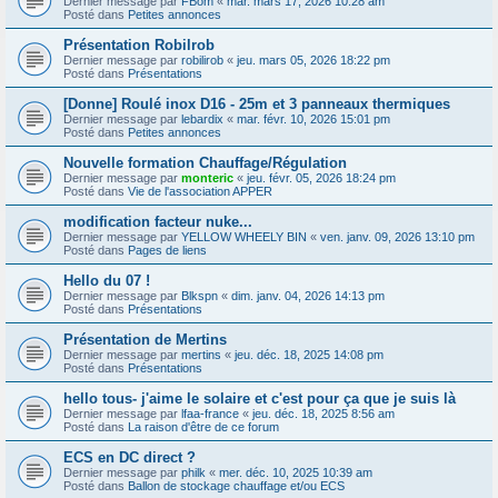
Dernier message par
FBom
«
mar. mars 17, 2026 10:28 am
Posté dans
Petites annonces
Présentation Robilrob
Dernier message par
robilirob
«
jeu. mars 05, 2026 18:22 pm
Posté dans
Présentations
[Donne] Roulé inox D16 - 25m et 3 panneaux thermiques
Dernier message par
lebardix
«
mar. févr. 10, 2026 15:01 pm
Posté dans
Petites annonces
Nouvelle formation Chauffage/Régulation
Dernier message par
monteric
«
jeu. févr. 05, 2026 18:24 pm
Posté dans
Vie de l'association APPER
modification facteur nuke...
Dernier message par
YELLOW WHEELY BIN
«
ven. janv. 09, 2026 13:10 pm
Posté dans
Pages de liens
Hello du 07 !
Dernier message par
Blkspn
«
dim. janv. 04, 2026 14:13 pm
Posté dans
Présentations
Présentation de Mertins
Dernier message par
mertins
«
jeu. déc. 18, 2025 14:08 pm
Posté dans
Présentations
hello tous- j'aime le solaire et c'est pour ça que je suis là
Dernier message par
lfaa-france
«
jeu. déc. 18, 2025 8:56 am
Posté dans
La raison d'être de ce forum
ECS en DC direct ?
Dernier message par
philk
«
mer. déc. 10, 2025 10:39 am
Posté dans
Ballon de stockage chauffage et/ou ECS