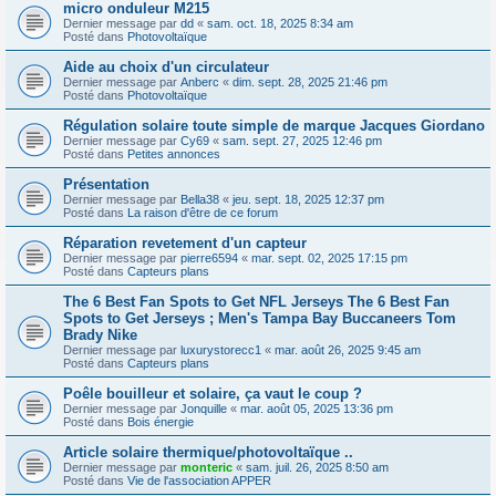
micro onduleur M215
Dernier message par
dd
«
sam. oct. 18, 2025 8:34 am
Posté dans
Photovoltaïque
Aide au choix d'un circulateur
Dernier message par
Anberc
«
dim. sept. 28, 2025 21:46 pm
Posté dans
Photovoltaïque
Régulation solaire toute simple de marque Jacques Giordano
Dernier message par
Cy69
«
sam. sept. 27, 2025 12:46 pm
Posté dans
Petites annonces
Présentation
Dernier message par
Bella38
«
jeu. sept. 18, 2025 12:37 pm
Posté dans
La raison d'être de ce forum
Réparation revetement d'un capteur
Dernier message par
pierre6594
«
mar. sept. 02, 2025 17:15 pm
Posté dans
Capteurs plans
The 6 Best Fan Spots to Get NFL Jerseys The 6 Best Fan
Spots to Get Jerseys ; Men's Tampa Bay Buccaneers Tom
Brady Nike
Dernier message par
luxurystorecc1
«
mar. août 26, 2025 9:45 am
Posté dans
Capteurs plans
Poêle bouilleur et solaire, ça vaut le coup ?
Dernier message par
Jonquille
«
mar. août 05, 2025 13:36 pm
Posté dans
Bois énergie
Article solaire thermique/photovoltaïque ..
Dernier message par
monteric
«
sam. juil. 26, 2025 8:50 am
Posté dans
Vie de l'association APPER