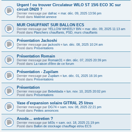
Urgent ! ou trouver Circulateur WILO ST 15/6 ECO 3C sur
circuit DN20 ?
Dernier message par
dafrac
«
mar. déc. 09, 2025 13:56 pm
Posté dans
Matériel annexe
MUR CHAUFFANT SUR BALLON ECS
Dernier message par
YELLOW WHEELY BIN
«
mar. déc. 09, 2025 11:13 am
Posté dans
Planchers chauffants, PSD, murs chauffants
Présentation Jackoshi
Dernier message par
jackoshi
«
lun. déc. 08, 2025 10:24 am
Posté dans
Présentations
Présentation Romain
Dernier message par
Romain31
«
dim. déc. 07, 2025 20:39 pm
Posté dans
La raison d'être de ce forum
Présentation - Zupilam
Dernier message par
Zupilam
«
lun. déc. 01, 2025 16:16 pm
Posté dans
Présentations
Présentation
Dernier message par
Bebeldada
«
lun. nov. 10, 2025 20:02 pm
Posté dans
Présentations
Vase d'expansion solaire GITRAL 25 litres
Dernier message par
DG74
«
sam. nov. 08, 2025 22:21 pm
Posté dans
Petites annonces
Anode… entretien ?
Dernier message par
b83s
«
sam. oct. 18, 2025 21:19 pm
Posté dans
Ballon de stockage chauffage et/ou ECS