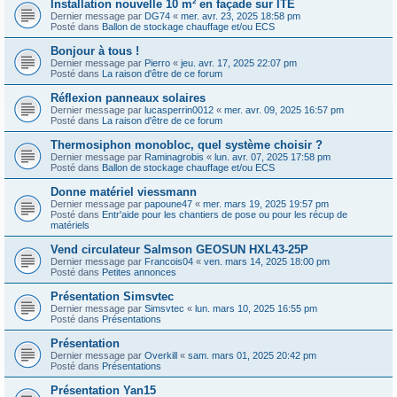
Installation nouvelle 10 m² en façade sur ITE
Dernier message par
DG74
«
mer. avr. 23, 2025 18:58 pm
Posté dans
Ballon de stockage chauffage et/ou ECS
Bonjour à tous !
Dernier message par
Pierro
«
jeu. avr. 17, 2025 22:07 pm
Posté dans
La raison d'être de ce forum
Réflexion panneaux solaires
Dernier message par
lucasperrin0012
«
mer. avr. 09, 2025 16:57 pm
Posté dans
La raison d'être de ce forum
Thermosiphon monobloc, quel système choisir ?
Dernier message par
Raminagrobis
«
lun. avr. 07, 2025 17:58 pm
Posté dans
Ballon de stockage chauffage et/ou ECS
Donne matériel viessmann
Dernier message par
papoune47
«
mer. mars 19, 2025 19:57 pm
Posté dans
Entr'aide pour les chantiers de pose ou pour les récup de
matériels
Vend circulateur Salmson GEOSUN HXL43-25P
Dernier message par
Francois04
«
ven. mars 14, 2025 18:00 pm
Posté dans
Petites annonces
Présentation Simsvtec
Dernier message par
Simsvtec
«
lun. mars 10, 2025 16:55 pm
Posté dans
Présentations
Présentation
Dernier message par
Overkill
«
sam. mars 01, 2025 20:42 pm
Posté dans
Présentations
Présentation Yan15