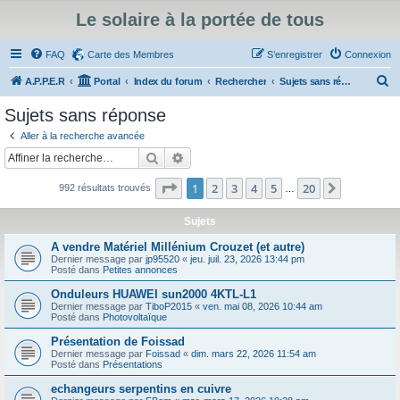
Le solaire à la portée de tous
FAQ
Carte des Membres
S’enregistrer
Connexion
R
A.P.P.E.R
Portal
Index du forum
Rechercher
Sujets sans réponse
e
Sujets sans réponse
c
Aller à la recherche avancée
h
Rechercher
Recherche avancée
e
Page
1
sur
20
1
2
3
4
5
20
Suivante
992 résultats trouvés
r
…
c
Sujets
h
A vendre Matériel Millénium Crouzet (et autre)
e
Dernier message par
jp95520
«
jeu. juil. 23, 2026 13:44 pm
Posté dans
Petites annonces
r
Onduleurs HUAWEI sun2000 4KTL-L1
Dernier message par
TiboP2015
«
ven. mai 08, 2026 10:44 am
Posté dans
Photovoltaïque
Présentation de Foissad
Dernier message par
Foissad
«
dim. mars 22, 2026 11:54 am
Posté dans
Présentations
echangeurs serpentins en cuivre