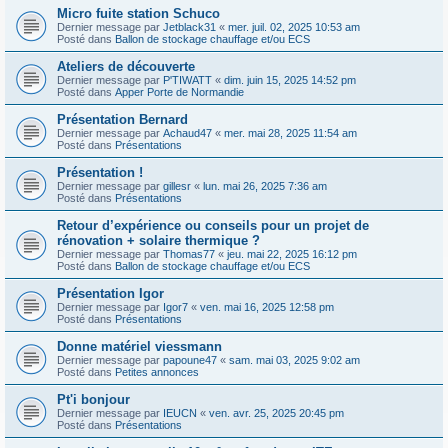
Micro fuite station Schuco
Dernier message par
Jetblack31
«
mer. juil. 02, 2025 10:53 am
Posté dans
Ballon de stockage chauffage et/ou ECS
Ateliers de découverte
Dernier message par
P'TIWATT
«
dim. juin 15, 2025 14:52 pm
Posté dans
Apper Porte de Normandie
Présentation Bernard
Dernier message par
Achaud47
«
mer. mai 28, 2025 11:54 am
Posté dans
Présentations
Présentation !
Dernier message par
gillesr
«
lun. mai 26, 2025 7:36 am
Posté dans
Présentations
Retour d’expérience ou conseils pour un projet de
rénovation + solaire thermique ?
Dernier message par
Thomas77
«
jeu. mai 22, 2025 16:12 pm
Posté dans
Ballon de stockage chauffage et/ou ECS
Présentation Igor
Dernier message par
Igor7
«
ven. mai 16, 2025 12:58 pm
Posté dans
Présentations
Donne matériel viessmann
Dernier message par
papoune47
«
sam. mai 03, 2025 9:02 am
Posté dans
Petites annonces
Pt'i bonjour
Dernier message par
IEUCN
«
ven. avr. 25, 2025 20:45 pm
Posté dans
Présentations