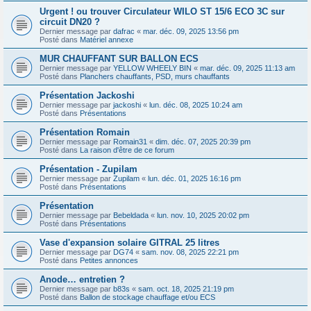
Urgent ! ou trouver Circulateur WILO ST 15/6 ECO 3C sur
circuit DN20 ?
Dernier message par
dafrac
«
mar. déc. 09, 2025 13:56 pm
Posté dans
Matériel annexe
MUR CHAUFFANT SUR BALLON ECS
Dernier message par
YELLOW WHEELY BIN
«
mar. déc. 09, 2025 11:13 am
Posté dans
Planchers chauffants, PSD, murs chauffants
Présentation Jackoshi
Dernier message par
jackoshi
«
lun. déc. 08, 2025 10:24 am
Posté dans
Présentations
Présentation Romain
Dernier message par
Romain31
«
dim. déc. 07, 2025 20:39 pm
Posté dans
La raison d'être de ce forum
Présentation - Zupilam
Dernier message par
Zupilam
«
lun. déc. 01, 2025 16:16 pm
Posté dans
Présentations
Présentation
Dernier message par
Bebeldada
«
lun. nov. 10, 2025 20:02 pm
Posté dans
Présentations
Vase d'expansion solaire GITRAL 25 litres
Dernier message par
DG74
«
sam. nov. 08, 2025 22:21 pm
Posté dans
Petites annonces
Anode… entretien ?
Dernier message par
b83s
«
sam. oct. 18, 2025 21:19 pm
Posté dans
Ballon de stockage chauffage et/ou ECS