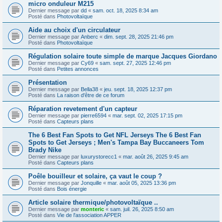
micro onduleur M215
Dernier message par
dd
«
sam. oct. 18, 2025 8:34 am
Posté dans
Photovoltaïque
Aide au choix d'un circulateur
Dernier message par
Anberc
«
dim. sept. 28, 2025 21:46 pm
Posté dans
Photovoltaïque
Régulation solaire toute simple de marque Jacques Giordano
Dernier message par
Cy69
«
sam. sept. 27, 2025 12:46 pm
Posté dans
Petites annonces
Présentation
Dernier message par
Bella38
«
jeu. sept. 18, 2025 12:37 pm
Posté dans
La raison d'être de ce forum
Réparation revetement d'un capteur
Dernier message par
pierre6594
«
mar. sept. 02, 2025 17:15 pm
Posté dans
Capteurs plans
The 6 Best Fan Spots to Get NFL Jerseys The 6 Best Fan
Spots to Get Jerseys ; Men's Tampa Bay Buccaneers Tom
Brady Nike
Dernier message par
luxurystorecc1
«
mar. août 26, 2025 9:45 am
Posté dans
Capteurs plans
Poêle bouilleur et solaire, ça vaut le coup ?
Dernier message par
Jonquille
«
mar. août 05, 2025 13:36 pm
Posté dans
Bois énergie
Article solaire thermique/photovoltaïque ..
Dernier message par
monteric
«
sam. juil. 26, 2025 8:50 am
Posté dans
Vie de l'association APPER