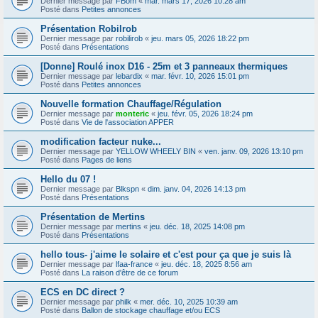
Dernier message par
FBom
«
mar. mars 17, 2026 10:28 am
Posté dans
Petites annonces
Présentation Robilrob
Dernier message par
robilirob
«
jeu. mars 05, 2026 18:22 pm
Posté dans
Présentations
[Donne] Roulé inox D16 - 25m et 3 panneaux thermiques
Dernier message par
lebardix
«
mar. févr. 10, 2026 15:01 pm
Posté dans
Petites annonces
Nouvelle formation Chauffage/Régulation
Dernier message par
monteric
«
jeu. févr. 05, 2026 18:24 pm
Posté dans
Vie de l'association APPER
modification facteur nuke...
Dernier message par
YELLOW WHEELY BIN
«
ven. janv. 09, 2026 13:10 pm
Posté dans
Pages de liens
Hello du 07 !
Dernier message par
Blkspn
«
dim. janv. 04, 2026 14:13 pm
Posté dans
Présentations
Présentation de Mertins
Dernier message par
mertins
«
jeu. déc. 18, 2025 14:08 pm
Posté dans
Présentations
hello tous- j'aime le solaire et c'est pour ça que je suis là
Dernier message par
lfaa-france
«
jeu. déc. 18, 2025 8:56 am
Posté dans
La raison d'être de ce forum
ECS en DC direct ?
Dernier message par
philk
«
mer. déc. 10, 2025 10:39 am
Posté dans
Ballon de stockage chauffage et/ou ECS