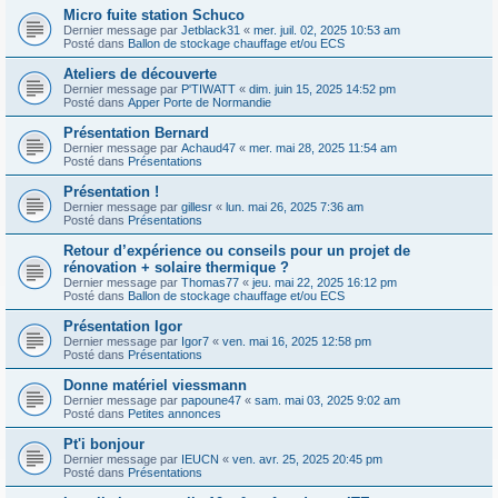
Micro fuite station Schuco
Dernier message par
Jetblack31
«
mer. juil. 02, 2025 10:53 am
Posté dans
Ballon de stockage chauffage et/ou ECS
Ateliers de découverte
Dernier message par
P'TIWATT
«
dim. juin 15, 2025 14:52 pm
Posté dans
Apper Porte de Normandie
Présentation Bernard
Dernier message par
Achaud47
«
mer. mai 28, 2025 11:54 am
Posté dans
Présentations
Présentation !
Dernier message par
gillesr
«
lun. mai 26, 2025 7:36 am
Posté dans
Présentations
Retour d’expérience ou conseils pour un projet de
rénovation + solaire thermique ?
Dernier message par
Thomas77
«
jeu. mai 22, 2025 16:12 pm
Posté dans
Ballon de stockage chauffage et/ou ECS
Présentation Igor
Dernier message par
Igor7
«
ven. mai 16, 2025 12:58 pm
Posté dans
Présentations
Donne matériel viessmann
Dernier message par
papoune47
«
sam. mai 03, 2025 9:02 am
Posté dans
Petites annonces
Pt'i bonjour
Dernier message par
IEUCN
«
ven. avr. 25, 2025 20:45 pm
Posté dans
Présentations