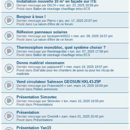
Installation nouvelle 10 m² en façade sur ITE
Dernier message par
DG74
«
mer. avr. 23, 2025 18:58 pm
Posté dans
Ballon de stockage chauffage et/ou ECS
Bonjour à tous !
Dernier message par
Pierro
«
jeu. avr. 17, 2025 22:07 pm
Posté dans
La raison d'être de ce forum
Réflexion panneaux solaires
Dernier message par
lucasperrin0012
«
mer. avr. 09, 2025 16:57 pm
Posté dans
La raison d'être de ce forum
Thermosiphon monobloc, quel système choisir ?
Dernier message par
Raminagrobis
«
lun. avr. 07, 2025 17:58 pm
Posté dans
Ballon de stockage chauffage et/ou ECS
Donne matériel viessmann
Dernier message par
papoune47
«
mer. mars 19, 2025 19:57 pm
Posté dans
Entr'aide pour les chantiers de pose ou pour les récup de
matériels
Vend circulateur Salmson GEOSUN HXL43-25P
Dernier message par
Francois04
«
ven. mars 14, 2025 18:00 pm
Posté dans
Petites annonces
Présentation Simsvtec
Dernier message par
Simsvtec
«
lun. mars 10, 2025 16:55 pm
Posté dans
Présentations
Présentation
Dernier message par
Overkill
«
sam. mars 01, 2025 20:42 pm
Posté dans
Présentations
Présentation Yan15