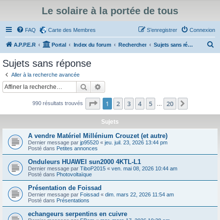
Le solaire à la portée de tous
FAQ
Carte des Membres
S’enregistrer
Connexion
R
A.P.P.E.R
Portal
Index du forum
Rechercher
Sujets sans réponse
e
Sujets sans réponse
c
Aller à la recherche avancée
h
Rechercher
Recherche avancée
e
Page
1
sur
20
1
2
3
4
5
20
Suivante
990 résultats trouvés
r
…
c
Sujets
h
A vendre Matériel Millénium Crouzet (et autre)
e
Dernier message par
jp95520
«
jeu. juil. 23, 2026 13:44 pm
Posté dans
Petites annonces
r
Onduleurs HUAWEI sun2000 4KTL-L1
Dernier message par
TiboP2015
«
ven. mai 08, 2026 10:44 am
Posté dans
Photovoltaïque
Présentation de Foissad
Dernier message par
Foissad
«
dim. mars 22, 2026 11:54 am
Posté dans
Présentations
echangeurs serpentins en cuivre