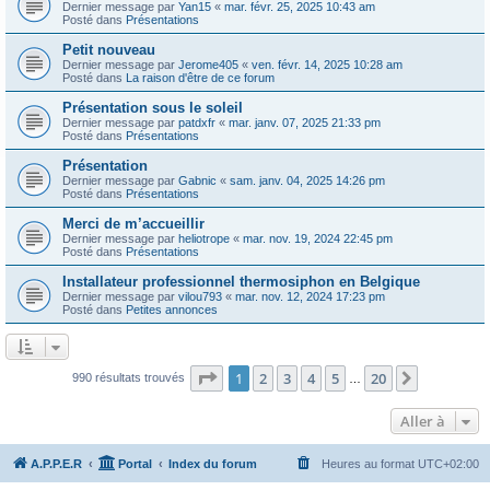
Dernier message par
Yan15
«
mar. févr. 25, 2025 10:43 am
Posté dans
Présentations
Petit nouveau
Dernier message par
Jerome405
«
ven. févr. 14, 2025 10:28 am
Posté dans
La raison d'être de ce forum
Présentation sous le soleil
Dernier message par
patdxfr
«
mar. janv. 07, 2025 21:33 pm
Posté dans
Présentations
Présentation
Dernier message par
Gabnic
«
sam. janv. 04, 2025 14:26 pm
Posté dans
Présentations
Merci de m’accueillir
Dernier message par
heliotrope
«
mar. nov. 19, 2024 22:45 pm
Posté dans
Présentations
Installateur professionnel thermosiphon en Belgique
Dernier message par
vilou793
«
mar. nov. 12, 2024 17:23 pm
Posté dans
Petites annonces
Page
1
sur
20
1
2
3
4
5
20
Suivante
990 résultats trouvés
…
Aller à
A.P.P.E.R
Portal
Index du forum
Heures au format
UTC+02:00