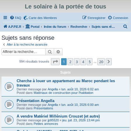
Le solaire à la portée de tous
FAQ
Carte des Membres
S’enregistrer
Connexion
R
A.P.P.E.R
Portal
Index du forum
Rechercher
Sujets sans réponse
e
Sujets sans réponse
c
Aller à la recherche avancée
h
Rechercher
Recherche avancée
e
Page
1
sur
20
1
2
3
4
5
20
Suivante
994 résultats trouvés
r
…
c
Sujets
h
Cherche à louer un appartement au Maroc pendant les
e
travaux
Dernier message par
Angella
«
lun. août 10, 2026 6:02 am
r
Posté dans
Matériaux de construction pour l'habitation
Présentation Angella
Dernier message par
Angella
«
lun. août 10, 2026 6:00 am
Posté dans
Présentations
A vendre Matériel Millénium Crouzet (et autre)
Dernier message par
jp95520
«
jeu. juil. 23, 2026 13:44 pm
Posté dans
Petites annonces