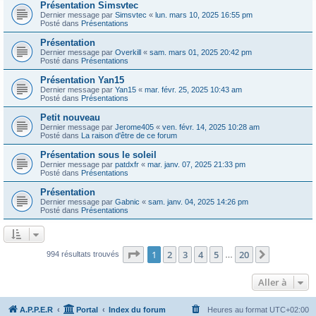
Présentation Simsvtec
Dernier message par
Simsvtec
«
lun. mars 10, 2025 16:55 pm
Posté dans
Présentations
Présentation
Dernier message par
Overkill
«
sam. mars 01, 2025 20:42 pm
Posté dans
Présentations
Présentation Yan15
Dernier message par
Yan15
«
mar. févr. 25, 2025 10:43 am
Posté dans
Présentations
Petit nouveau
Dernier message par
Jerome405
«
ven. févr. 14, 2025 10:28 am
Posté dans
La raison d'être de ce forum
Présentation sous le soleil
Dernier message par
patdxfr
«
mar. janv. 07, 2025 21:33 pm
Posté dans
Présentations
Présentation
Dernier message par
Gabnic
«
sam. janv. 04, 2025 14:26 pm
Posté dans
Présentations
Page
1
sur
20
1
2
3
4
5
20
Suivante
994 résultats trouvés
…
Aller à
A.P.P.E.R
Portal
Index du forum
Heures au format
UTC+02:00