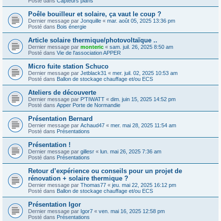
Posté dans
Capteurs plans
Poêle bouilleur et solaire, ça vaut le coup ?
Dernier message par
Jonquille
«
mar. août 05, 2025 13:36 pm
Posté dans
Bois énergie
Article solaire thermique/photovoltaïque ..
Dernier message par
monteric
«
sam. juil. 26, 2025 8:50 am
Posté dans
Vie de l'association APPER
Micro fuite station Schuco
Dernier message par
Jetblack31
«
mer. juil. 02, 2025 10:53 am
Posté dans
Ballon de stockage chauffage et/ou ECS
Ateliers de découverte
Dernier message par
P'TIWATT
«
dim. juin 15, 2025 14:52 pm
Posté dans
Apper Porte de Normandie
Présentation Bernard
Dernier message par
Achaud47
«
mer. mai 28, 2025 11:54 am
Posté dans
Présentations
Présentation !
Dernier message par
gillesr
«
lun. mai 26, 2025 7:36 am
Posté dans
Présentations
Retour d’expérience ou conseils pour un projet de
rénovation + solaire thermique ?
Dernier message par
Thomas77
«
jeu. mai 22, 2025 16:12 pm
Posté dans
Ballon de stockage chauffage et/ou ECS
Présentation Igor
Dernier message par
Igor7
«
ven. mai 16, 2025 12:58 pm
Posté dans
Présentations