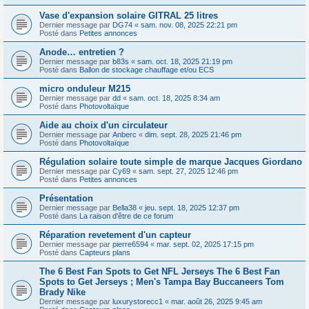
Vase d'expansion solaire GITRAL 25 litres
Dernier message par
DG74
«
sam. nov. 08, 2025 22:21 pm
Posté dans
Petites annonces
Anode… entretien ?
Dernier message par
b83s
«
sam. oct. 18, 2025 21:19 pm
Posté dans
Ballon de stockage chauffage et/ou ECS
micro onduleur M215
Dernier message par
dd
«
sam. oct. 18, 2025 8:34 am
Posté dans
Photovoltaïque
Aide au choix d'un circulateur
Dernier message par
Anberc
«
dim. sept. 28, 2025 21:46 pm
Posté dans
Photovoltaïque
Régulation solaire toute simple de marque Jacques Giordano
Dernier message par
Cy69
«
sam. sept. 27, 2025 12:46 pm
Posté dans
Petites annonces
Présentation
Dernier message par
Bella38
«
jeu. sept. 18, 2025 12:37 pm
Posté dans
La raison d'être de ce forum
Réparation revetement d'un capteur
Dernier message par
pierre6594
«
mar. sept. 02, 2025 17:15 pm
Posté dans
Capteurs plans
The 6 Best Fan Spots to Get NFL Jerseys The 6 Best Fan
Spots to Get Jerseys ; Men's Tampa Bay Buccaneers Tom
Brady Nike
Dernier message par
luxurystorecc1
«
mar. août 26, 2025 9:45 am