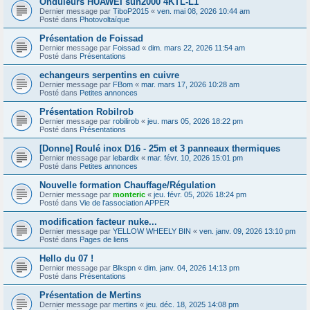
Onduleurs HUAWEI sun2000 4KTL-L1
Dernier message par
TiboP2015
«
ven. mai 08, 2026 10:44 am
Posté dans
Photovoltaïque
Présentation de Foissad
Dernier message par
Foissad
«
dim. mars 22, 2026 11:54 am
Posté dans
Présentations
echangeurs serpentins en cuivre
Dernier message par
FBom
«
mar. mars 17, 2026 10:28 am
Posté dans
Petites annonces
Présentation Robilrob
Dernier message par
robilirob
«
jeu. mars 05, 2026 18:22 pm
Posté dans
Présentations
[Donne] Roulé inox D16 - 25m et 3 panneaux thermiques
Dernier message par
lebardix
«
mar. févr. 10, 2026 15:01 pm
Posté dans
Petites annonces
Nouvelle formation Chauffage/Régulation
Dernier message par
monteric
«
jeu. févr. 05, 2026 18:24 pm
Posté dans
Vie de l'association APPER
modification facteur nuke...
Dernier message par
YELLOW WHEELY BIN
«
ven. janv. 09, 2026 13:10 pm
Posté dans
Pages de liens
Hello du 07 !
Dernier message par
Blkspn
«
dim. janv. 04, 2026 14:13 pm
Posté dans
Présentations
Présentation de Mertins
Dernier message par
mertins
«
jeu. déc. 18, 2025 14:08 pm