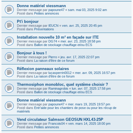
Donne matériel viessmann
Dernier message par
papoune47
«
sam. mai 03, 2025 9:02 am
Posté dans
Petites annonces
Pt'i bonjour
Dernier message par
IEUCN
«
ven. avr. 25, 2025 20:45 pm
Posté dans
Présentations
Installation nouvelle 10 m² en façade sur ITE
Dernier message par
DG74
«
mer. avr. 23, 2025 18:58 pm
Posté dans
Ballon de stockage chauffage et/ou ECS
Bonjour à tous !
Dernier message par
Pierro
«
jeu. avr. 17, 2025 22:07 pm
Posté dans
La raison d'être de ce forum
Réflexion panneaux solaires
Dernier message par
lucasperrin0012
«
mer. avr. 09, 2025 16:57 pm
Posté dans
La raison d'être de ce forum
Thermosiphon monobloc, quel système choisir ?
Dernier message par
Raminagrobis
«
lun. avr. 07, 2025 17:58 pm
Posté dans
Ballon de stockage chauffage et/ou ECS
Donne matériel viessmann
Dernier message par
papoune47
«
mer. mars 19, 2025 19:57 pm
Posté dans
Entr'aide pour les chantiers de pose ou pour les récup de
matériels
Vend circulateur Salmson GEOSUN HXL43-25P
Dernier message par
Francois04
«
ven. mars 14, 2025 18:00 pm
Posté dans
Petites annonces