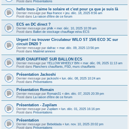
Posté dans
Présentations
hello tous- j'aime le solaire et c'est pour ça que je suis là
Dernier message par
lfaa-france
«
jeu. déc. 18, 2025 8:56 am
Posté dans
La raison d'être de ce forum
ECS en DC direct ?
Dernier message par
philk
«
mer. déc. 10, 2025 10:39 am
Posté dans
Ballon de stockage chauffage et/ou ECS
Urgent ! ou trouver Circulateur WILO ST 15/6 ECO 3C sur
circuit DN20 ?
Dernier message par
dafrac
«
mar. déc. 09, 2025 13:56 pm
Posté dans
Matériel annexe
MUR CHAUFFANT SUR BALLON ECS
Dernier message par
YELLOW WHEELY BIN
«
mar. déc. 09, 2025 11:13 am
Posté dans
Planchers chauffants, PSD, murs chauffants
Présentation Jackoshi
Dernier message par
jackoshi
«
lun. déc. 08, 2025 10:24 am
Posté dans
Présentations
Présentation Romain
Dernier message par
Romain31
«
dim. déc. 07, 2025 20:39 pm
Posté dans
La raison d'être de ce forum
Présentation - Zupilam
Dernier message par
Zupilam
«
lun. déc. 01, 2025 16:16 pm
Posté dans
Présentations
Présentation
Dernier message par
Bebeldada
«
lun. nov. 10, 2025 20:02 pm
Posté dans
Présentations