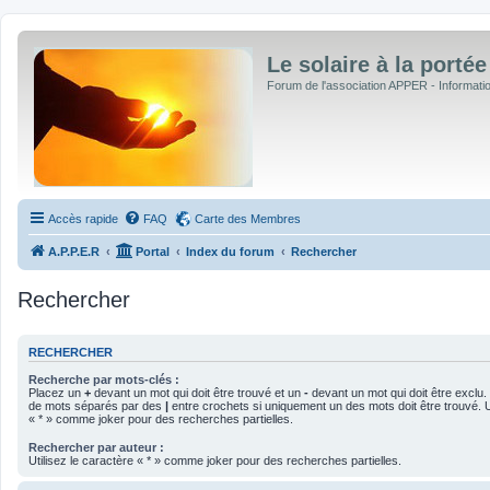
Le solaire à la portée
Forum de l'association APPER - Informations
Accès rapide
FAQ
Carte des Membres
A.P.P.E.R
Portal
Index du forum
Rechercher
Rechercher
RECHERCHER
Recherche par mots-clés :
Placez un
+
devant un mot qui doit être trouvé et un
-
devant un mot qui doit être exclu.
de mots séparés par des
|
entre crochets si uniquement un des mots doit être trouvé. Ut
« * » comme joker pour des recherches partielles.
Rechercher par auteur :
Utilisez le caractère « * » comme joker pour des recherches partielles.