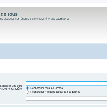
 de tous
 pratiques sur l'énergie solaire et les énergies alternatives.
 Saisissez une suite
Rechercher tous les termes
ilisez le caractère
Rechercher n’importe lequel de ces termes