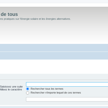
 de tous
 pratiques sur l'énergie solaire et les énergies alternatives.
 Saisissez une suite
Rechercher tous les termes
ilisez le caractère
Rechercher n’importe lequel de ces termes