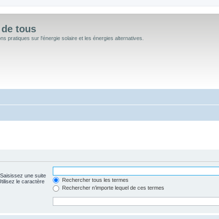
 de tous
 pratiques sur l'énergie solaire et les énergies alternatives.
 Saisissez une suite
Rechercher tous les termes
ilisez le caractère
Rechercher n’importe lequel de ces termes