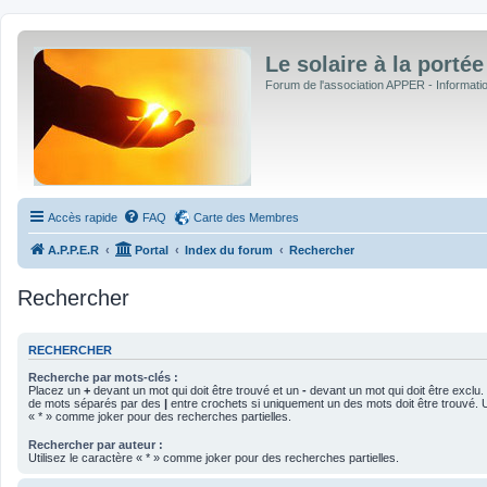
Le solaire à la portée
Forum de l'association APPER - Informations
Accès rapide
FAQ
Carte des Membres
A.P.P.E.R
Portal
Index du forum
Rechercher
Rechercher
RECHERCHER
Recherche par mots-clés :
Placez un
+
devant un mot qui doit être trouvé et un
-
devant un mot qui doit être exclu.
de mots séparés par des
|
entre crochets si uniquement un des mots doit être trouvé. Ut
« * » comme joker pour des recherches partielles.
Rechercher par auteur :
Utilisez le caractère « * » comme joker pour des recherches partielles.