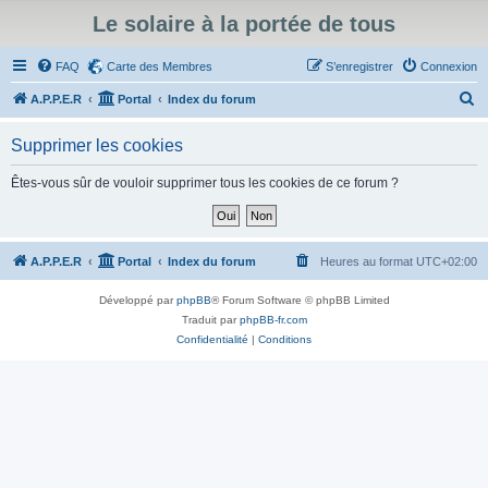
Le solaire à la portée de tous
FAQ
Carte des Membres
S’enregistrer
Connexion
R
A.P.P.E.R
Portal
Index du forum
e
Supprimer les cookies
c
h
Êtes-vous sûr de vouloir supprimer tous les cookies de ce forum ?
e
r
c
A.P.P.E.R
Portal
Index du forum
Heures au format
UTC+02:00
h
Développé par
phpBB
® Forum Software © phpBB Limited
e
Traduit par
phpBB-fr.com
r
Confidentialité
|
Conditions