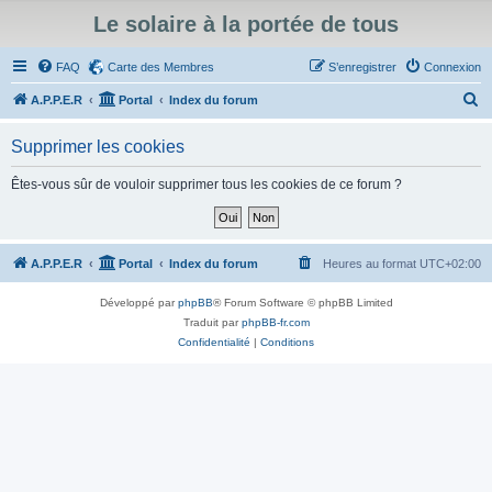
Le solaire à la portée de tous
FAQ
Carte des Membres
S’enregistrer
Connexion
R
A.P.P.E.R
Portal
Index du forum
e
Supprimer les cookies
c
h
Êtes-vous sûr de vouloir supprimer tous les cookies de ce forum ?
e
r
c
A.P.P.E.R
Portal
Index du forum
Heures au format
UTC+02:00
h
Développé par
phpBB
® Forum Software © phpBB Limited
e
Traduit par
phpBB-fr.com
r
Confidentialité
|
Conditions