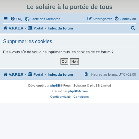
Le solaire à la portée de tous
FAQ
Carte des Membres
S’enregistrer
Connexion
R
A.P.P.E.R
Portal
Index du forum
e
Supprimer les cookies
c
h
Êtes-vous sûr de vouloir supprimer tous les cookies de ce forum ?
e
r
c
A.P.P.E.R
Portal
Index du forum
Heures au format
UTC+02:00
h
Développé par
phpBB
® Forum Software © phpBB Limited
e
Traduit par
phpBB-fr.com
r
Confidentialité
|
Conditions