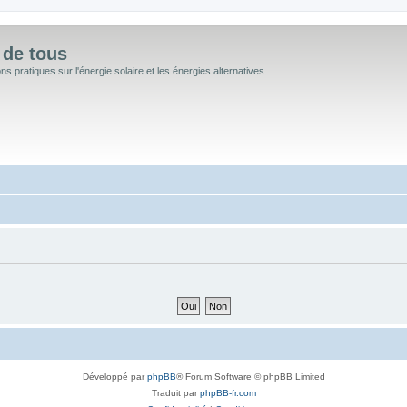
 de tous
 pratiques sur l'énergie solaire et les énergies alternatives.
Développé par
phpBB
® Forum Software © phpBB Limited
Traduit par
phpBB-fr.com