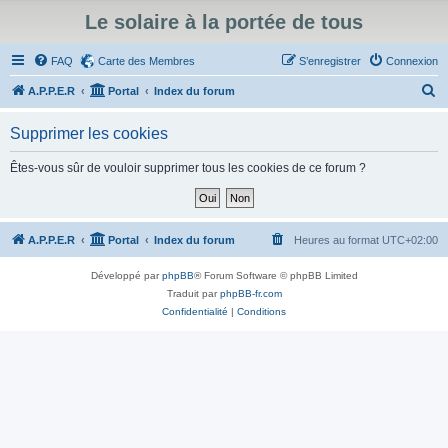
Le solaire à la portée de tous
FAQ
Carte des Membres
S’enregistrer
Connexion
R
A.P.P.E.R
Portal
Index du forum
e
Supprimer les cookies
c
h
Êtes-vous sûr de vouloir supprimer tous les cookies de ce forum ?
e
r
c
A.P.P.E.R
Portal
Index du forum
Heures au format
UTC+02:00
h
Développé par
phpBB
® Forum Software © phpBB Limited
e
Traduit par
phpBB-fr.com
r
Confidentialité
|
Conditions