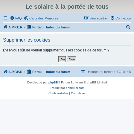
Le solaire à la portée de tous
FAQ
Carte des Membres
S’enregistrer
Connexion
R
A.P.P.E.R
Portal
Index du forum
e
Supprimer les cookies
c
h
Êtes-vous sûr de vouloir supprimer tous les cookies de ce forum ?
e
r
c
A.P.P.E.R
Portal
Index du forum
Heures au format
UTC+02:00
h
Développé par
phpBB
® Forum Software © phpBB Limited
e
Traduit par
phpBB-fr.com
r
Confidentialité
|
Conditions