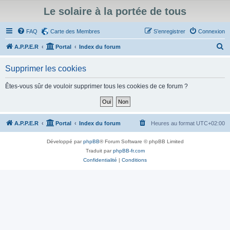
Le solaire à la portée de tous
FAQ
Carte des Membres
S’enregistrer
Connexion
R
A.P.P.E.R
Portal
Index du forum
e
Supprimer les cookies
c
h
Êtes-vous sûr de vouloir supprimer tous les cookies de ce forum ?
e
r
c
A.P.P.E.R
Portal
Index du forum
Heures au format
UTC+02:00
h
Développé par
phpBB
® Forum Software © phpBB Limited
e
Traduit par
phpBB-fr.com
r
Confidentialité
|
Conditions