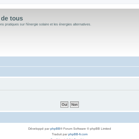
 de tous
 pratiques sur l'énergie solaire et les énergies alternatives.
Développé par
phpBB
® Forum Software © phpBB Limited
Traduit par
phpBB-fr.com