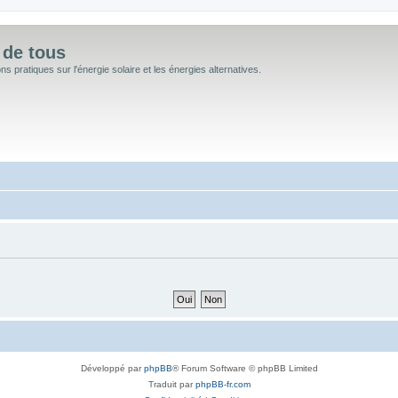
 de tous
 pratiques sur l'énergie solaire et les énergies alternatives.
Développé par
phpBB
® Forum Software © phpBB Limited
Traduit par
phpBB-fr.com