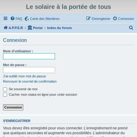
Le solaire à la portée de tous
FAQ
Carte des Membres
S’enregistrer
Connexion
R
A.P.P.E.R
Portal
Index du forum
e
Connexion
c
h
Nom d’utilisateur :
e
r
Mot de passe :
c
J’ai oublié mon mot de passe
h
Renvoyer le courriel de confirmation
e
Se souvenir de moi
r
Cacher mon statut en ligne pour cette session
S’ENREGISTRER
Vous devez être enregistré pour vous connecter. L’enregistrement ne prend
que quelques secondes et augmente vos possibilités. L’administrateur du