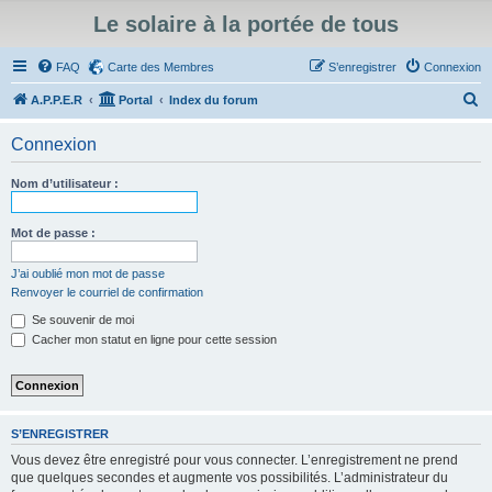
Le solaire à la portée de tous
FAQ
Carte des Membres
S’enregistrer
Connexion
R
A.P.P.E.R
Portal
Index du forum
e
Connexion
c
h
Nom d’utilisateur :
e
r
Mot de passe :
c
J’ai oublié mon mot de passe
h
Renvoyer le courriel de confirmation
e
Se souvenir de moi
r
Cacher mon statut en ligne pour cette session
S’ENREGISTRER
Vous devez être enregistré pour vous connecter. L’enregistrement ne prend
que quelques secondes et augmente vos possibilités. L’administrateur du