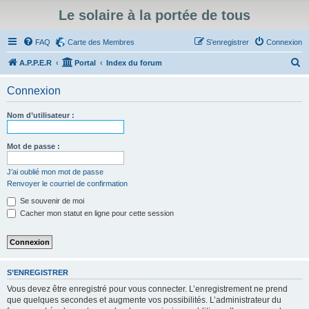
Le solaire à la portée de tous
FAQ
Carte des Membres
S’enregistrer
Connexion
R
A.P.P.E.R
Portal
Index du forum
e
Connexion
c
h
Nom d’utilisateur :
e
r
Mot de passe :
c
J’ai oublié mon mot de passe
h
Renvoyer le courriel de confirmation
e
Se souvenir de moi
r
Cacher mon statut en ligne pour cette session
S’ENREGISTRER
Vous devez être enregistré pour vous connecter. L’enregistrement ne prend
que quelques secondes et augmente vos possibilités. L’administrateur du