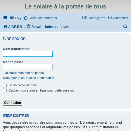
Le solaire à la portée de tous
FAQ
Carte des Membres
S’enregistrer
Connexion
R
A.P.P.E.R
Portal
Index du forum
e
Connexion
c
h
Nom d’utilisateur :
e
r
Mot de passe :
c
J’ai oublié mon mot de passe
h
Renvoyer le courriel de confirmation
e
Se souvenir de moi
r
Cacher mon statut en ligne pour cette session
S’ENREGISTRER
Vous devez être enregistré pour vous connecter. L’enregistrement ne prend
que quelques secondes et augmente vos possibilités. L’administrateur du