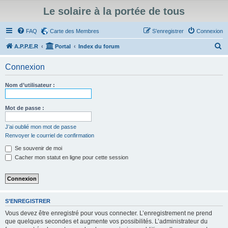
Le solaire à la portée de tous
FAQ
Carte des Membres
S’enregistrer
Connexion
R
A.P.P.E.R
Portal
Index du forum
e
Connexion
c
h
Nom d’utilisateur :
e
r
Mot de passe :
c
J’ai oublié mon mot de passe
h
Renvoyer le courriel de confirmation
e
Se souvenir de moi
r
Cacher mon statut en ligne pour cette session
S’ENREGISTRER
Vous devez être enregistré pour vous connecter. L’enregistrement ne prend
que quelques secondes et augmente vos possibilités. L’administrateur du