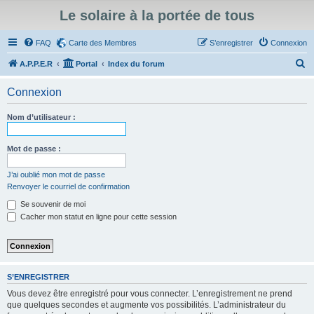
Le solaire à la portée de tous
FAQ
Carte des Membres
S’enregistrer
Connexion
R
A.P.P.E.R
Portal
Index du forum
e
Connexion
c
h
Nom d’utilisateur :
e
r
Mot de passe :
c
J’ai oublié mon mot de passe
h
Renvoyer le courriel de confirmation
e
Se souvenir de moi
r
Cacher mon statut en ligne pour cette session
S’ENREGISTRER
Vous devez être enregistré pour vous connecter. L’enregistrement ne prend
que quelques secondes et augmente vos possibilités. L’administrateur du