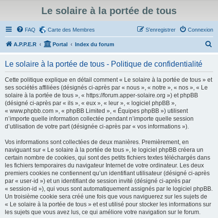
Le solaire à la portée de tous
FAQ
Carte des Membres
S’enregistrer
Connexion
R
A.P.P.E.R
Portal
Index du forum
e
Le solaire à la portée de tous - Politique de confidentialité
c
h
Cette politique explique en détail comment « Le solaire à la portée de tous » et
ses sociétés affiliées (désignés ci-après par « nous », « notre », « nos », « Le
e
solaire à la portée de tous », « https://forum.apper-solaire.org ») et phpBB
r
(désigné ci-après par « ils », « eux », « leur », « logiciel phpBB »,
« www.phpbb.com », « phpBB Limited », « Équipes phpBB ») utilisent
c
n’importe quelle information collectée pendant n’importe quelle session
h
d’utilisation de votre part (désignée ci-après par « vos informations »).
e
Vos informations sont collectées de deux manières. Premièrement, en
r
naviguant sur « Le solaire à la portée de tous », le logiciel phpBB créera un
certain nombre de cookies, qui sont des petits fichiers textes téléchargés dans
les fichiers temporaires du navigateur Internet de votre ordinateur. Les deux
premiers cookies ne contiennent qu’un identifiant utilisateur (désigné ci-après
par « user-id ») et un identifiant de session invité (désigné ci-après par
« session-id »), qui vous sont automatiquement assignés par le logiciel phpBB.
Un troisième cookie sera créé une fois que vous naviguerez sur les sujets de
« Le solaire à la portée de tous » et est utilisé pour stocker les informations sur
les sujets que vous avez lus, ce qui améliore votre navigation sur le forum.