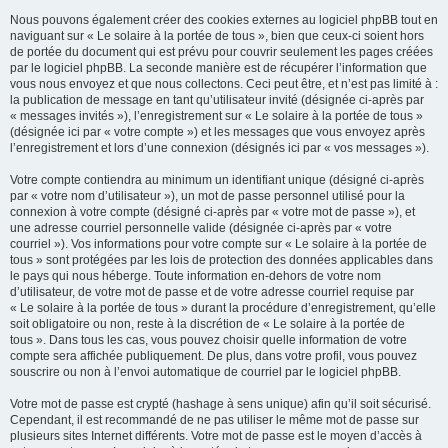
Nous pouvons également créer des cookies externes au logiciel phpBB tout en
naviguant sur « Le solaire à la portée de tous », bien que ceux-ci soient hors
de portée du document qui est prévu pour couvrir seulement les pages créées
par le logiciel phpBB. La seconde manière est de récupérer l’information que
vous nous envoyez et que nous collectons. Ceci peut être, et n’est pas limité à :
la publication de message en tant qu’utilisateur invité (désignée ci-après par
« messages invités »), l’enregistrement sur « Le solaire à la portée de tous »
(désignée ici par « votre compte ») et les messages que vous envoyez après
l’enregistrement et lors d’une connexion (désignés ici par « vos messages »).
Votre compte contiendra au minimum un identifiant unique (désigné ci-après
par « votre nom d’utilisateur »), un mot de passe personnel utilisé pour la
connexion à votre compte (désigné ci-après par « votre mot de passe »), et
une adresse courriel personnelle valide (désignée ci-après par « votre
courriel »). Vos informations pour votre compte sur « Le solaire à la portée de
tous » sont protégées par les lois de protection des données applicables dans
le pays qui nous héberge. Toute information en-dehors de votre nom
d’utilisateur, de votre mot de passe et de votre adresse courriel requise par
« Le solaire à la portée de tous » durant la procédure d’enregistrement, qu’elle
soit obligatoire ou non, reste à la discrétion de « Le solaire à la portée de
tous ». Dans tous les cas, vous pouvez choisir quelle information de votre
compte sera affichée publiquement. De plus, dans votre profil, vous pouvez
souscrire ou non à l’envoi automatique de courriel par le logiciel phpBB.
Votre mot de passe est crypté (hashage à sens unique) afin qu’il soit sécurisé.
Cependant, il est recommandé de ne pas utiliser le même mot de passe sur
plusieurs sites Internet différents. Votre mot de passe est le moyen d’accès à