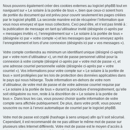
Nous pouvons également créer des cookies externes au logiciel phpBB tout en
naviguant sur « Le solaire à la portée de tous », bien que ceux-ci soient hors
de portée du document qui est prévu pour couvrir seulement les pages créées
par le logiciel phpBB. La seconde manière est de récupérer l’information que
vous nous envoyez et que nous collectons. Ceci peut être, et n’est pas limité à :
la publication de message en tant qu’utilisateur invité (désignée ci-après par
« messages invités »), l’enregistrement sur « Le solaire à la portée de tous »
(désignée ici par « votre compte ») et les messages que vous envoyez après
l’enregistrement et lors d’une connexion (désignés ici par « vos messages »).
Votre compte contiendra au minimum un identifiant unique (désigné ci-après
par « votre nom d’utilisateur »), un mot de passe personnel utilisé pour la
connexion à votre compte (désigné ci-après par « votre mot de passe »), et
une adresse courriel personnelle valide (désignée ci-après par « votre
courriel »). Vos informations pour votre compte sur « Le solaire à la portée de
tous » sont protégées par les lois de protection des données applicables dans
le pays qui nous héberge. Toute information en-dehors de votre nom
d’utilisateur, de votre mot de passe et de votre adresse courriel requise par
« Le solaire à la portée de tous » durant la procédure d’enregistrement, qu’elle
soit obligatoire ou non, reste à la discrétion de « Le solaire à la portée de
tous ». Dans tous les cas, vous pouvez choisir quelle information de votre
compte sera affichée publiquement. De plus, dans votre profil, vous pouvez
souscrire ou non à l’envoi automatique de courriel par le logiciel phpBB.
Votre mot de passe est crypté (hashage à sens unique) afin qu’il soit sécurisé.
Cependant, il est recommandé de ne pas utiliser le même mot de passe sur
plusieurs sites Internet différents. Votre mot de passe est le moyen d’accès à