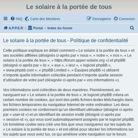
Le solaire à la portée de tous
FAQ
Carte des Membres
S’enregistrer
Connexion
R
A.P.P.E.R
Portal
Index du forum
e
Le solaire à la portée de tous - Politique de confidentialité
c
h
Cette politique explique en détail comment « Le solaire à la portée de tous » et
ses sociétés affiliées (désignés ci-après par « nous », « notre », « nos », « Le
e
solaire à la portée de tous », « https://forum.apper-solaire.org ») et phpBB
r
(désigné ci-après par « ils », « eux », « leur », « logiciel phpBB »,
« www.phpbb.com », « phpBB Limited », « Équipes phpBB ») utilisent
c
n’importe quelle information collectée pendant n’importe quelle session
h
d’utilisation de votre part (désignée ci-après par « vos informations »).
e
Vos informations sont collectées de deux manières. Premièrement, en
r
naviguant sur « Le solaire à la portée de tous », le logiciel phpBB créera un
certain nombre de cookies, qui sont des petits fichiers textes téléchargés dans
les fichiers temporaires du navigateur Internet de votre ordinateur. Les deux
premiers cookies ne contiennent qu’un identifiant utilisateur (désigné ci-après
par « user-id ») et un identifiant de session invité (désigné ci-après par
« session-id »), qui vous sont automatiquement assignés par le logiciel phpBB.
Un troisième cookie sera créé une fois que vous naviguerez sur les sujets de
« Le solaire à la portée de tous » et est utilisé pour stocker les informations sur
les sujets que vous avez lus, ce qui améliore votre navigation sur le forum.