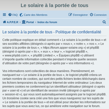
Le solaire à la portée de tous
FAQ
Carte des Membres
S’enregistrer
Connexion
R
A.P.P.E.R
Portal
Index du forum
e
Le solaire à la portée de tous - Politique de confidentialité
c
h
Cette politique explique en détail comment « Le solaire à la portée de tous » et
ses sociétés affiliées (désignés ci-après par « nous », « notre », « nos », « Le
e
solaire à la portée de tous », « https://forum.apper-solaire.org ») et phpBB
r
(désigné ci-après par « ils », « eux », « leur », « logiciel phpBB »,
« www.phpbb.com », « phpBB Limited », « Équipes phpBB ») utilisent
c
n’importe quelle information collectée pendant n’importe quelle session
h
d’utilisation de votre part (désignée ci-après par « vos informations »).
e
Vos informations sont collectées de deux manières. Premièrement, en
r
naviguant sur « Le solaire à la portée de tous », le logiciel phpBB créera un
certain nombre de cookies, qui sont des petits fichiers textes téléchargés dans
les fichiers temporaires du navigateur Internet de votre ordinateur. Les deux
premiers cookies ne contiennent qu’un identifiant utilisateur (désigné ci-après
par « user-id ») et un identifiant de session invité (désigné ci-après par
« session-id »), qui vous sont automatiquement assignés par le logiciel phpBB.
Un troisième cookie sera créé une fois que vous naviguerez sur les sujets de
« Le solaire à la portée de tous » et est utilisé pour stocker les informations sur
les sujets que vous avez lus, ce qui améliore votre navigation sur le forum.