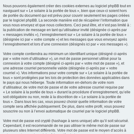
Nous pouvons également créer des cookies externes au logiciel phpBB tout en
naviguant sur « Le solaire à la portée de tous », bien que ceux-ci soient hors
de portée du document qui est prévu pour couvrir seulement les pages créées
par le logiciel phpBB. La seconde manière est de récupérer l’information que
vous nous envoyez et que nous collectons. Ceci peut être, et n’est pas limité à :
la publication de message en tant qu’utilisateur invité (désignée ci-après par
« messages invités »), l’enregistrement sur « Le solaire à la portée de tous »
(désignée ici par « votre compte ») et les messages que vous envoyez après
l’enregistrement et lors d’une connexion (désignés ici par « vos messages »).
Votre compte contiendra au minimum un identifiant unique (désigné ci-après
par « votre nom d’utilisateur »), un mot de passe personnel utilisé pour la
connexion à votre compte (désigné ci-après par « votre mot de passe »), et
une adresse courriel personnelle valide (désignée ci-après par « votre
courriel »). Vos informations pour votre compte sur « Le solaire à la portée de
tous » sont protégées par les lois de protection des données applicables dans
le pays qui nous héberge. Toute information en-dehors de votre nom
d’utilisateur, de votre mot de passe et de votre adresse courriel requise par
« Le solaire à la portée de tous » durant la procédure d’enregistrement, qu’elle
soit obligatoire ou non, reste à la discrétion de « Le solaire à la portée de
tous ». Dans tous les cas, vous pouvez choisir quelle information de votre
compte sera affichée publiquement. De plus, dans votre profil, vous pouvez
souscrire ou non à l’envoi automatique de courriel par le logiciel phpBB.
Votre mot de passe est crypté (hashage à sens unique) afin qu’il soit sécurisé.
Cependant, il est recommandé de ne pas utiliser le même mot de passe sur
plusieurs sites Internet différents. Votre mot de passe est le moyen d’accès à