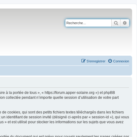
Recherch
Rech
S’enregistrer
Connexion
ire à la portée de tous », « https://forum.apper-solaire.org ») et phpBB
on collectée pendant n’importe quelle session d’utilisation de votre part
e cookies, qui sont des petits fichiers textes téléchargés dans les fichiers
 un identifiant de session invité (désigné ci-après par « session-id »), qui vous
 » et est utilisé pour stocker les informations sur les sujets que vous avez
 portée du document qui est prévu pour couvrir seulement les pages créées par