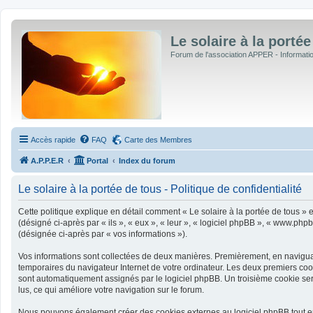
Le solaire à la portée
Forum de l'association APPER - Informations
Accès rapide
FAQ
Carte des Membres
A.P.P.E.R
Portal
Index du forum
Le solaire à la portée de tous - Politique de confidentialité
Cette politique explique en détail comment « Le solaire à la portée de tous » et
(désigné ci-après par « ils », « eux », « leur », « logiciel phpBB », « www.php
(désignée ci-après par « vos informations »).
Vos informations sont collectées de deux manières. Premièrement, en naviguant 
temporaires du navigateur Internet de votre ordinateur. Les deux premiers cookie
sont automatiquement assignés par le logiciel phpBB. Un troisième cookie sera 
lus, ce qui améliore votre navigation sur le forum.
Nous pouvons également créer des cookies externes au logiciel phpBB tout en 