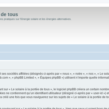
 de tous
 pratiques sur l'énergie solaire et les énergies alternatives.
 ses sociétés affiliées (désignés ci-après par « nous », « notre », « nos », « Le sola
bb.com », « phpBB Limited », « Équipes phpBB ») utilisent n’importe quelle informati
sur « Le solaire à la portée de tous », le logiciel phpBB créera un certain nombre d
s ne contiennent qu’un identifiant utilisateur (désigné ci-après par « user-id ») et
créé une fois que vous naviguerez sur les sujets de « Le solaire à la portée de tous
naviguant sur « Le solaire à la portée de tous », bien que ceux-ci soient hors de