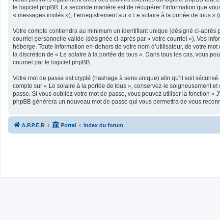
le logiciel phpBB. La seconde manière est de récupérer l’information que vous n
« messages invités »), l’enregistrement sur « Le solaire à la portée de tous 
Votre compte contiendra au minimum un identifiant unique (désigné ci-après pa
courriel personnelle valide (désignée ci-après par « votre courriel »). Vos in
héberge. Toute information en-dehors de votre nom d’utilisateur, de votre mot d
la discrétion de « Le solaire à la portée de tous ». Dans tous les cas, vous p
courriel par le logiciel phpBB.
Votre mot de passe est crypté (hashage à sens unique) afin qu’il soit sécurisé
compte sur « Le solaire à la portée de tous », conservez-le soigneusement et
passe. Si vous oubliez votre mot de passe, vous pouvez utiliser la fonction « J
phpBB générera un nouveau mot de passe qui vous permettra de vous reconn
A.P.P.E.R
Portal
Index du forum