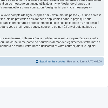
ication de message en tant qu’utilisateur invité (désignée ci-après par
gistrement et lors d’une connexion (désignés ici par « vos messages »).
n à votre compte (désigné ci-après par « votre mot de passe »), et une adresse
ar les lois de protection des données applicables dans le pays qui nous
durant la procédure d’enregistrement, qu’elle soit obligatoire ou non, reste à
s, dans votre profil, vous pouvez souscrire ou non à l’envoi automatique de
s sites Internet différents. Votre mot de passe est le moyen d’accès à votre
B ou une d’une tierce partie ne peut vous demander légitimement votre mot de
dera de fournir votre nom d’utilisateur et votre courriel, alors le logiciel
Supprimer les cookies
Heures au format
UTC+02:00