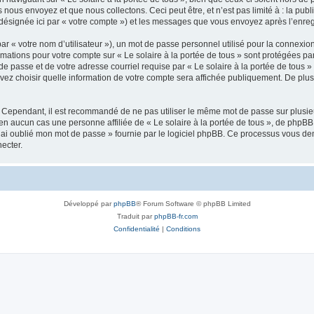
ous envoyez et que nous collectons. Ceci peut être, et n’est pas limité à : la publ
» (désignée ici par « votre compte ») et les messages que vous envoyez après l’enre
r « votre nom d’utilisateur »), un mot de passe personnel utilisé pour la connexio
formations pour votre compte sur « Le solaire à la portée de tous » sont protégées p
e passe et de votre adresse courriel requise par « Le solaire à la portée de tous » 
ouvez choisir quelle information de votre compte sera affichée publiquement. De plu
. Cependant, il est recommandé de ne pas utiliser le même mot de passe sur plusieur
 en aucun cas une personne affiliée de « Le solaire à la portée de tous », de phpB
’ai oublié mon mot de passe » fournie par le logiciel phpBB. Ce processus vous deman
ecter.
Développé par
phpBB
® Forum Software © phpBB Limited
Traduit par
phpBB-fr.com
Confidentialité
|
Conditions