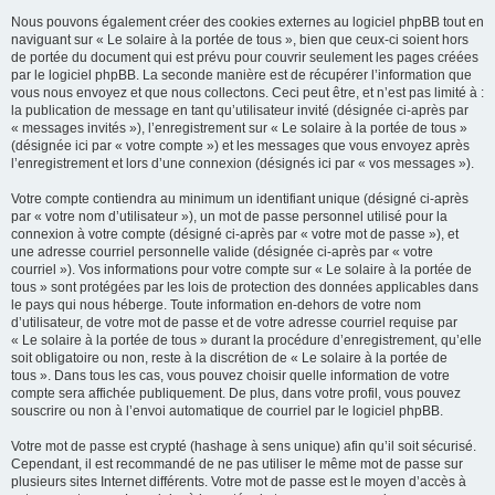
Nous pouvons également créer des cookies externes au logiciel phpBB tout en
naviguant sur « Le solaire à la portée de tous », bien que ceux-ci soient hors
de portée du document qui est prévu pour couvrir seulement les pages créées
par le logiciel phpBB. La seconde manière est de récupérer l’information que
vous nous envoyez et que nous collectons. Ceci peut être, et n’est pas limité à :
la publication de message en tant qu’utilisateur invité (désignée ci-après par
« messages invités »), l’enregistrement sur « Le solaire à la portée de tous »
(désignée ici par « votre compte ») et les messages que vous envoyez après
l’enregistrement et lors d’une connexion (désignés ici par « vos messages »).
Votre compte contiendra au minimum un identifiant unique (désigné ci-après
par « votre nom d’utilisateur »), un mot de passe personnel utilisé pour la
connexion à votre compte (désigné ci-après par « votre mot de passe »), et
une adresse courriel personnelle valide (désignée ci-après par « votre
courriel »). Vos informations pour votre compte sur « Le solaire à la portée de
tous » sont protégées par les lois de protection des données applicables dans
le pays qui nous héberge. Toute information en-dehors de votre nom
d’utilisateur, de votre mot de passe et de votre adresse courriel requise par
« Le solaire à la portée de tous » durant la procédure d’enregistrement, qu’elle
soit obligatoire ou non, reste à la discrétion de « Le solaire à la portée de
tous ». Dans tous les cas, vous pouvez choisir quelle information de votre
compte sera affichée publiquement. De plus, dans votre profil, vous pouvez
souscrire ou non à l’envoi automatique de courriel par le logiciel phpBB.
Votre mot de passe est crypté (hashage à sens unique) afin qu’il soit sécurisé.
Cependant, il est recommandé de ne pas utiliser le même mot de passe sur
plusieurs sites Internet différents. Votre mot de passe est le moyen d’accès à