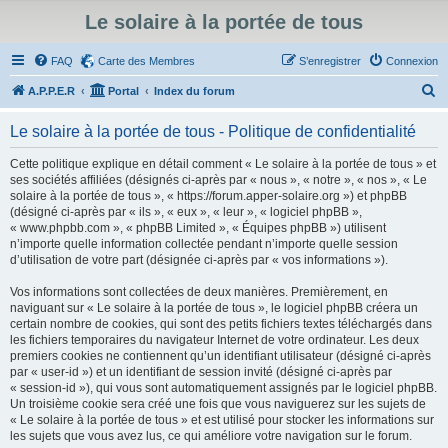
Le solaire à la portée de tous
FAQ
Carte des Membres
S’enregistrer
Connexion
R
A.P.P.E.R
Portal
Index du forum
e
Le solaire à la portée de tous - Politique de confidentialité
c
h
Cette politique explique en détail comment « Le solaire à la portée de tous » et
ses sociétés affiliées (désignés ci-après par « nous », « notre », « nos », « Le
e
solaire à la portée de tous », « https://forum.apper-solaire.org ») et phpBB
r
(désigné ci-après par « ils », « eux », « leur », « logiciel phpBB »,
« www.phpbb.com », « phpBB Limited », « Équipes phpBB ») utilisent
c
n’importe quelle information collectée pendant n’importe quelle session
h
d’utilisation de votre part (désignée ci-après par « vos informations »).
e
Vos informations sont collectées de deux manières. Premièrement, en
r
naviguant sur « Le solaire à la portée de tous », le logiciel phpBB créera un
certain nombre de cookies, qui sont des petits fichiers textes téléchargés dans
les fichiers temporaires du navigateur Internet de votre ordinateur. Les deux
premiers cookies ne contiennent qu’un identifiant utilisateur (désigné ci-après
par « user-id ») et un identifiant de session invité (désigné ci-après par
« session-id »), qui vous sont automatiquement assignés par le logiciel phpBB.
Un troisième cookie sera créé une fois que vous naviguerez sur les sujets de
« Le solaire à la portée de tous » et est utilisé pour stocker les informations sur
les sujets que vous avez lus, ce qui améliore votre navigation sur le forum.