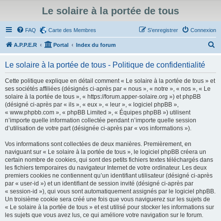
Le solaire à la portée de tous
FAQ
Carte des Membres
S’enregistrer
Connexion
R
A.P.P.E.R
Portal
Index du forum
e
Le solaire à la portée de tous - Politique de confidentialité
c
h
Cette politique explique en détail comment « Le solaire à la portée de tous » et
ses sociétés affiliées (désignés ci-après par « nous », « notre », « nos », « Le
e
solaire à la portée de tous », « https://forum.apper-solaire.org ») et phpBB
r
(désigné ci-après par « ils », « eux », « leur », « logiciel phpBB »,
« www.phpbb.com », « phpBB Limited », « Équipes phpBB ») utilisent
c
n’importe quelle information collectée pendant n’importe quelle session
h
d’utilisation de votre part (désignée ci-après par « vos informations »).
e
Vos informations sont collectées de deux manières. Premièrement, en
r
naviguant sur « Le solaire à la portée de tous », le logiciel phpBB créera un
certain nombre de cookies, qui sont des petits fichiers textes téléchargés dans
les fichiers temporaires du navigateur Internet de votre ordinateur. Les deux
premiers cookies ne contiennent qu’un identifiant utilisateur (désigné ci-après
par « user-id ») et un identifiant de session invité (désigné ci-après par
« session-id »), qui vous sont automatiquement assignés par le logiciel phpBB.
Un troisième cookie sera créé une fois que vous naviguerez sur les sujets de
« Le solaire à la portée de tous » et est utilisé pour stocker les informations sur
les sujets que vous avez lus, ce qui améliore votre navigation sur le forum.