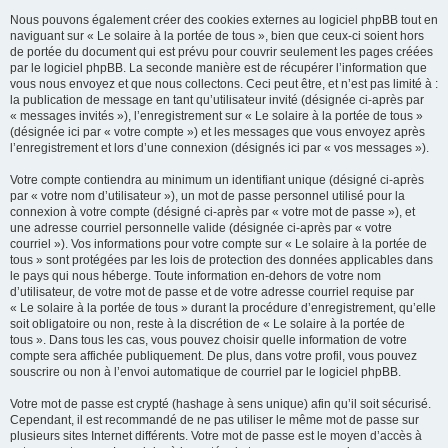
Nous pouvons également créer des cookies externes au logiciel phpBB tout en
naviguant sur « Le solaire à la portée de tous », bien que ceux-ci soient hors
de portée du document qui est prévu pour couvrir seulement les pages créées
par le logiciel phpBB. La seconde manière est de récupérer l’information que
vous nous envoyez et que nous collectons. Ceci peut être, et n’est pas limité à :
la publication de message en tant qu’utilisateur invité (désignée ci-après par
« messages invités »), l’enregistrement sur « Le solaire à la portée de tous »
(désignée ici par « votre compte ») et les messages que vous envoyez après
l’enregistrement et lors d’une connexion (désignés ici par « vos messages »).
Votre compte contiendra au minimum un identifiant unique (désigné ci-après
par « votre nom d’utilisateur »), un mot de passe personnel utilisé pour la
connexion à votre compte (désigné ci-après par « votre mot de passe »), et
une adresse courriel personnelle valide (désignée ci-après par « votre
courriel »). Vos informations pour votre compte sur « Le solaire à la portée de
tous » sont protégées par les lois de protection des données applicables dans
le pays qui nous héberge. Toute information en-dehors de votre nom
d’utilisateur, de votre mot de passe et de votre adresse courriel requise par
« Le solaire à la portée de tous » durant la procédure d’enregistrement, qu’elle
soit obligatoire ou non, reste à la discrétion de « Le solaire à la portée de
tous ». Dans tous les cas, vous pouvez choisir quelle information de votre
compte sera affichée publiquement. De plus, dans votre profil, vous pouvez
souscrire ou non à l’envoi automatique de courriel par le logiciel phpBB.
Votre mot de passe est crypté (hashage à sens unique) afin qu’il soit sécurisé.
Cependant, il est recommandé de ne pas utiliser le même mot de passe sur
plusieurs sites Internet différents. Votre mot de passe est le moyen d’accès à