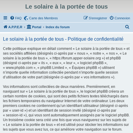
Le solaire à la portée de tous
FAQ
Carte des Membres
S’enregistrer
Connexion
R
A.P.P.E.R
Portal
Index du forum
e
Le solaire à la portée de tous - Politique de confidentialité
c
h
Cette politique explique en détail comment « Le solaire à la portée de tous » et
ses sociétés affiliées (désignés ci-après par « nous », « notre », « nos », « Le
e
solaire à la portée de tous », « https://forum.apper-solaire.org ») et phpBB
r
(désigné ci-après par « ils », « eux », « leur », « logiciel phpBB »,
« www.phpbb.com », « phpBB Limited », « Équipes phpBB ») utilisent
c
n’importe quelle information collectée pendant n’importe quelle session
h
d’utilisation de votre part (désignée ci-après par « vos informations »).
e
Vos informations sont collectées de deux manières. Premièrement, en
r
naviguant sur « Le solaire à la portée de tous », le logiciel phpBB créera un
certain nombre de cookies, qui sont des petits fichiers textes téléchargés dans
les fichiers temporaires du navigateur Internet de votre ordinateur. Les deux
premiers cookies ne contiennent qu’un identifiant utilisateur (désigné ci-après
par « user-id ») et un identifiant de session invité (désigné ci-après par
« session-id »), qui vous sont automatiquement assignés par le logiciel phpBB.
Un troisième cookie sera créé une fois que vous naviguerez sur les sujets de
« Le solaire à la portée de tous » et est utilisé pour stocker les informations sur
les sujets que vous avez lus, ce qui améliore votre navigation sur le forum.