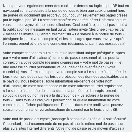
Nous pouvons également créer des cookies externes au logiciel phpBB tout en
naviguant sur « Le solaire à la portée de tous », bien que ceux-ci soient hors
de portée du document qui est prévu pour couvrir seulement les pages créées
par le logiciel phpBB. La seconde manière est de récupérer l’information que
vous nous envoyez et que nous collectons. Ceci peut être, et n’est pas limité à :
la publication de message en tant qu’utilisateur invité (désignée ci-après par
« messages invités »), l’enregistrement sur « Le solaire à la portée de tous »
(désignée ici par « votre compte ») et les messages que vous envoyez après
l’enregistrement et lors d’une connexion (désignés ici par « vos messages »).
Votre compte contiendra au minimum un identifiant unique (désigné ci-après
par « votre nom d’utilisateur »), un mot de passe personnel utilisé pour la
connexion à votre compte (désigné ci-après par « votre mot de passe »), et
une adresse courriel personnelle valide (désignée ci-après par « votre
courriel »). Vos informations pour votre compte sur « Le solaire à la portée de
tous » sont protégées par les lois de protection des données applicables dans
le pays qui nous héberge. Toute information en-dehors de votre nom
d’utilisateur, de votre mot de passe et de votre adresse courriel requise par
« Le solaire à la portée de tous » durant la procédure d’enregistrement, qu’elle
soit obligatoire ou non, reste à la discrétion de « Le solaire à la portée de
tous ». Dans tous les cas, vous pouvez choisir quelle information de votre
compte sera affichée publiquement. De plus, dans votre profil, vous pouvez
souscrire ou non à l’envoi automatique de courriel par le logiciel phpBB.
Votre mot de passe est crypté (hashage à sens unique) afin qu’il soit sécurisé.
Cependant, il est recommandé de ne pas utiliser le même mot de passe sur
plusieurs sites Internet différents. Votre mot de passe est le moyen d’accès à