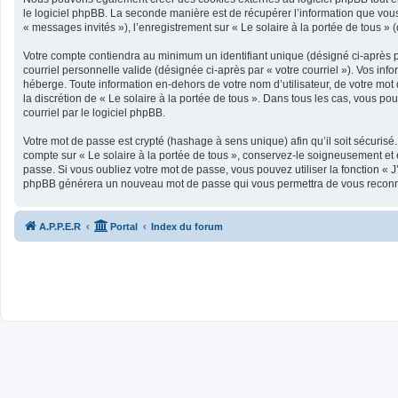
le logiciel phpBB. La seconde manière est de récupérer l’information que vous n
« messages invités »), l’enregistrement sur « Le solaire à la portée de tous 
Votre compte contiendra au minimum un identifiant unique (désigné ci-après pa
courriel personnelle valide (désignée ci-après par « votre courriel »). Vos in
héberge. Toute information en-dehors de votre nom d’utilisateur, de votre mot d
la discrétion de « Le solaire à la portée de tous ». Dans tous les cas, vous p
courriel par le logiciel phpBB.
Votre mot de passe est crypté (hashage à sens unique) afin qu’il soit sécurisé
compte sur « Le solaire à la portée de tous », conservez-le soigneusement et
passe. Si vous oubliez votre mot de passe, vous pouvez utiliser la fonction « J
phpBB générera un nouveau mot de passe qui vous permettra de vous reconn
A.P.P.E.R
Portal
Index du forum