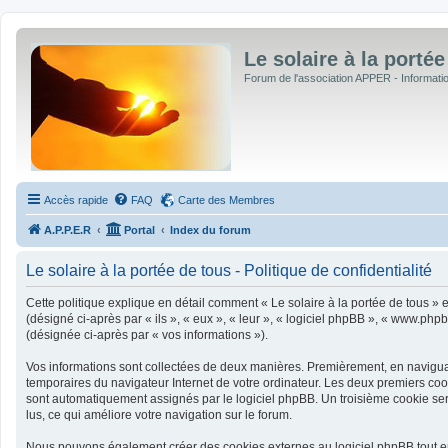
Le solaire à la portée
Forum de l'association APPER - Informations
Accès rapide
FAQ
Carte des Membres
A.P.P.E.R
Portal
Index du forum
Le solaire à la portée de tous - Politique de confidentialité
Cette politique explique en détail comment « Le solaire à la portée de tous » et
(désigné ci-après par « ils », « eux », « leur », « logiciel phpBB », « www.php
(désignée ci-après par « vos informations »).
Vos informations sont collectées de deux manières. Premièrement, en naviguant 
temporaires du navigateur Internet de votre ordinateur. Les deux premiers cookie
sont automatiquement assignés par le logiciel phpBB. Un troisième cookie sera 
lus, ce qui améliore votre navigation sur le forum.
Nous pouvons également créer des cookies externes au logiciel phpBB tout en 