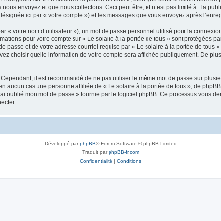
ous envoyez et que nous collectons. Ceci peut être, et n’est pas limité à : la publ
» (désignée ici par « votre compte ») et les messages que vous envoyez après l’enre
r « votre nom d’utilisateur »), un mot de passe personnel utilisé pour la connexio
formations pour votre compte sur « Le solaire à la portée de tous » sont protégées p
e passe et de votre adresse courriel requise par « Le solaire à la portée de tous » 
ouvez choisir quelle information de votre compte sera affichée publiquement. De plu
. Cependant, il est recommandé de ne pas utiliser le même mot de passe sur plusieur
 en aucun cas une personne affiliée de « Le solaire à la portée de tous », de phpB
’ai oublié mon mot de passe » fournie par le logiciel phpBB. Ce processus vous deman
ecter.
Développé par
phpBB
® Forum Software © phpBB Limited
Traduit par
phpBB-fr.com
Confidentialité
|
Conditions