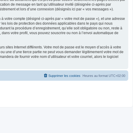
ication de message en tant qu’utilisateur invité (désignée ci-après par
gistrement et lors d’une connexion (désignés ici par « vos messages »).
n à votre compte (désigné ci-après par « votre mot de passe »), et une adresse
ar les lois de protection des données applicables dans le pays qui nous
durant la procédure d’enregistrement, qu’elle soit obligatoire ou non, reste à
s, dans votre profil, vous pouvez souscrire ou non à l’envoi automatique de
s sites Internet différents. Votre mot de passe est le moyen d’accès à votre
B ou une d’une tierce partie ne peut vous demander légitimement votre mot de
dera de fournir votre nom d’utilisateur et votre courriel, alors le logiciel
Supprimer les cookies
Heures au format
UTC+02:00