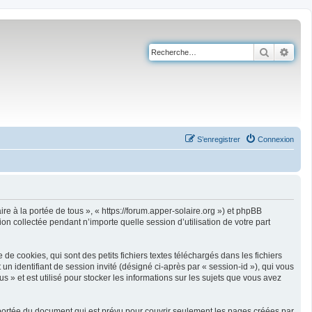
Recherch
Rech
S’enregistrer
Connexion
ire à la portée de tous », « https://forum.apper-solaire.org ») et phpBB
on collectée pendant n’importe quelle session d’utilisation de votre part
e cookies, qui sont des petits fichiers textes téléchargés dans les fichiers
 un identifiant de session invité (désigné ci-après par « session-id »), qui vous
 » et est utilisé pour stocker les informations sur les sujets que vous avez
 portée du document qui est prévu pour couvrir seulement les pages créées par