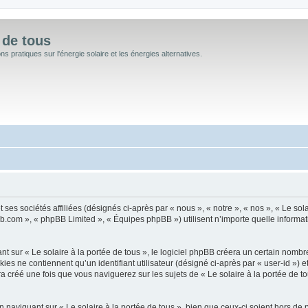
 de tous
 pratiques sur l'énergie solaire et les énergies alternatives.
 ses sociétés affiliées (désignés ci-après par « nous », « notre », « nos », « Le sola
bb.com », « phpBB Limited », « Équipes phpBB ») utilisent n’importe quelle informati
sur « Le solaire à la portée de tous », le logiciel phpBB créera un certain nombre d
s ne contiennent qu’un identifiant utilisateur (désigné ci-après par « user-id ») et
créé une fois que vous naviguerez sur les sujets de « Le solaire à la portée de tous
naviguant sur « Le solaire à la portée de tous », bien que ceux-ci soient hors de