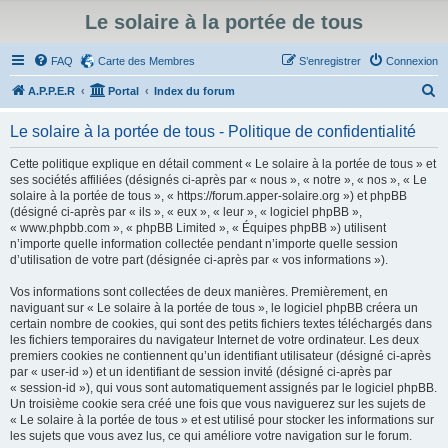
Le solaire à la portée de tous
FAQ
Carte des Membres
S’enregistrer
Connexion
R
A.P.P.E.R
Portal
Index du forum
e
Le solaire à la portée de tous - Politique de confidentialité
c
h
Cette politique explique en détail comment « Le solaire à la portée de tous » et
ses sociétés affiliées (désignés ci-après par « nous », « notre », « nos », « Le
e
solaire à la portée de tous », « https://forum.apper-solaire.org ») et phpBB
r
(désigné ci-après par « ils », « eux », « leur », « logiciel phpBB »,
« www.phpbb.com », « phpBB Limited », « Équipes phpBB ») utilisent
c
n’importe quelle information collectée pendant n’importe quelle session
h
d’utilisation de votre part (désignée ci-après par « vos informations »).
e
Vos informations sont collectées de deux manières. Premièrement, en
r
naviguant sur « Le solaire à la portée de tous », le logiciel phpBB créera un
certain nombre de cookies, qui sont des petits fichiers textes téléchargés dans
les fichiers temporaires du navigateur Internet de votre ordinateur. Les deux
premiers cookies ne contiennent qu’un identifiant utilisateur (désigné ci-après
par « user-id ») et un identifiant de session invité (désigné ci-après par
« session-id »), qui vous sont automatiquement assignés par le logiciel phpBB.
Un troisième cookie sera créé une fois que vous naviguerez sur les sujets de
« Le solaire à la portée de tous » et est utilisé pour stocker les informations sur
les sujets que vous avez lus, ce qui améliore votre navigation sur le forum.