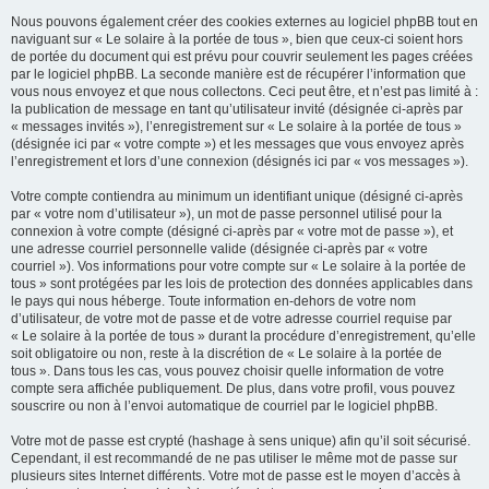
Nous pouvons également créer des cookies externes au logiciel phpBB tout en
naviguant sur « Le solaire à la portée de tous », bien que ceux-ci soient hors
de portée du document qui est prévu pour couvrir seulement les pages créées
par le logiciel phpBB. La seconde manière est de récupérer l’information que
vous nous envoyez et que nous collectons. Ceci peut être, et n’est pas limité à :
la publication de message en tant qu’utilisateur invité (désignée ci-après par
« messages invités »), l’enregistrement sur « Le solaire à la portée de tous »
(désignée ici par « votre compte ») et les messages que vous envoyez après
l’enregistrement et lors d’une connexion (désignés ici par « vos messages »).
Votre compte contiendra au minimum un identifiant unique (désigné ci-après
par « votre nom d’utilisateur »), un mot de passe personnel utilisé pour la
connexion à votre compte (désigné ci-après par « votre mot de passe »), et
une adresse courriel personnelle valide (désignée ci-après par « votre
courriel »). Vos informations pour votre compte sur « Le solaire à la portée de
tous » sont protégées par les lois de protection des données applicables dans
le pays qui nous héberge. Toute information en-dehors de votre nom
d’utilisateur, de votre mot de passe et de votre adresse courriel requise par
« Le solaire à la portée de tous » durant la procédure d’enregistrement, qu’elle
soit obligatoire ou non, reste à la discrétion de « Le solaire à la portée de
tous ». Dans tous les cas, vous pouvez choisir quelle information de votre
compte sera affichée publiquement. De plus, dans votre profil, vous pouvez
souscrire ou non à l’envoi automatique de courriel par le logiciel phpBB.
Votre mot de passe est crypté (hashage à sens unique) afin qu’il soit sécurisé.
Cependant, il est recommandé de ne pas utiliser le même mot de passe sur
plusieurs sites Internet différents. Votre mot de passe est le moyen d’accès à