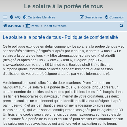
Le solaire à la portée de tous
FAQ
Carte des Membres
S’enregistrer
Connexion
R
A.P.P.E.R
Portal
Index du forum
e
Le solaire à la portée de tous - Politique de confidentialité
c
h
Cette politique explique en détail comment « Le solaire à la portée de tous » et
ses sociétés affiliées (désignés ci-après par « nous », « notre », « nos », « Le
e
solaire à la portée de tous », « https://forum.apper-solaire.org ») et phpBB
r
(désigné ci-après par « ils », « eux », « leur », « logiciel phpBB »,
« www.phpbb.com », « phpBB Limited », « Équipes phpBB ») utilisent
c
n’importe quelle information collectée pendant n’importe quelle session
h
d’utilisation de votre part (désignée ci-après par « vos informations »).
e
Vos informations sont collectées de deux manières. Premièrement, en
r
naviguant sur « Le solaire à la portée de tous », le logiciel phpBB créera un
certain nombre de cookies, qui sont des petits fichiers textes téléchargés dans
les fichiers temporaires du navigateur Internet de votre ordinateur. Les deux
premiers cookies ne contiennent qu’un identifiant utilisateur (désigné ci-après
par « user-id ») et un identifiant de session invité (désigné ci-après par
« session-id »), qui vous sont automatiquement assignés par le logiciel phpBB.
Un troisième cookie sera créé une fois que vous naviguerez sur les sujets de
« Le solaire à la portée de tous » et est utilisé pour stocker les informations sur
les sujets que vous avez lus, ce qui améliore votre navigation sur le forum.