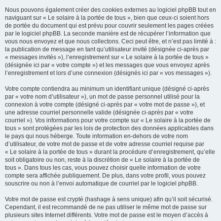
Nous pouvons également créer des cookies externes au logiciel phpBB tout en
naviguant sur « Le solaire à la portée de tous », bien que ceux-ci soient hors
de portée du document qui est prévu pour couvrir seulement les pages créées
par le logiciel phpBB. La seconde manière est de récupérer l’information que
vous nous envoyez et que nous collectons. Ceci peut être, et n’est pas limité à :
la publication de message en tant qu’utilisateur invité (désignée ci-après par
« messages invités »), l’enregistrement sur « Le solaire à la portée de tous »
(désignée ici par « votre compte ») et les messages que vous envoyez après
l’enregistrement et lors d’une connexion (désignés ici par « vos messages »).
Votre compte contiendra au minimum un identifiant unique (désigné ci-après
par « votre nom d’utilisateur »), un mot de passe personnel utilisé pour la
connexion à votre compte (désigné ci-après par « votre mot de passe »), et
une adresse courriel personnelle valide (désignée ci-après par « votre
courriel »). Vos informations pour votre compte sur « Le solaire à la portée de
tous » sont protégées par les lois de protection des données applicables dans
le pays qui nous héberge. Toute information en-dehors de votre nom
d’utilisateur, de votre mot de passe et de votre adresse courriel requise par
« Le solaire à la portée de tous » durant la procédure d’enregistrement, qu’elle
soit obligatoire ou non, reste à la discrétion de « Le solaire à la portée de
tous ». Dans tous les cas, vous pouvez choisir quelle information de votre
compte sera affichée publiquement. De plus, dans votre profil, vous pouvez
souscrire ou non à l’envoi automatique de courriel par le logiciel phpBB.
Votre mot de passe est crypté (hashage à sens unique) afin qu’il soit sécurisé.
Cependant, il est recommandé de ne pas utiliser le même mot de passe sur
plusieurs sites Internet différents. Votre mot de passe est le moyen d’accès à