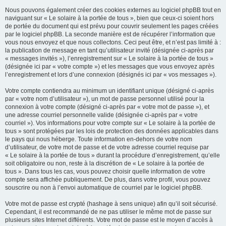
Nous pouvons également créer des cookies externes au logiciel phpBB tout en
naviguant sur « Le solaire à la portée de tous », bien que ceux-ci soient hors
de portée du document qui est prévu pour couvrir seulement les pages créées
par le logiciel phpBB. La seconde manière est de récupérer l’information que
vous nous envoyez et que nous collectons. Ceci peut être, et n’est pas limité à :
la publication de message en tant qu’utilisateur invité (désignée ci-après par
« messages invités »), l’enregistrement sur « Le solaire à la portée de tous »
(désignée ici par « votre compte ») et les messages que vous envoyez après
l’enregistrement et lors d’une connexion (désignés ici par « vos messages »).
Votre compte contiendra au minimum un identifiant unique (désigné ci-après
par « votre nom d’utilisateur »), un mot de passe personnel utilisé pour la
connexion à votre compte (désigné ci-après par « votre mot de passe »), et
une adresse courriel personnelle valide (désignée ci-après par « votre
courriel »). Vos informations pour votre compte sur « Le solaire à la portée de
tous » sont protégées par les lois de protection des données applicables dans
le pays qui nous héberge. Toute information en-dehors de votre nom
d’utilisateur, de votre mot de passe et de votre adresse courriel requise par
« Le solaire à la portée de tous » durant la procédure d’enregistrement, qu’elle
soit obligatoire ou non, reste à la discrétion de « Le solaire à la portée de
tous ». Dans tous les cas, vous pouvez choisir quelle information de votre
compte sera affichée publiquement. De plus, dans votre profil, vous pouvez
souscrire ou non à l’envoi automatique de courriel par le logiciel phpBB.
Votre mot de passe est crypté (hashage à sens unique) afin qu’il soit sécurisé.
Cependant, il est recommandé de ne pas utiliser le même mot de passe sur
plusieurs sites Internet différents. Votre mot de passe est le moyen d’accès à