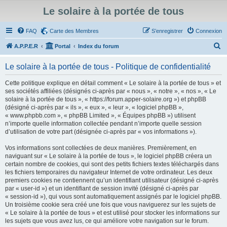
Le solaire à la portée de tous
FAQ
Carte des Membres
S’enregistrer
Connexion
R
A.P.P.E.R
Portal
Index du forum
e
Le solaire à la portée de tous - Politique de confidentialité
c
h
Cette politique explique en détail comment « Le solaire à la portée de tous » et
ses sociétés affiliées (désignés ci-après par « nous », « notre », « nos », « Le
e
solaire à la portée de tous », « https://forum.apper-solaire.org ») et phpBB
r
(désigné ci-après par « ils », « eux », « leur », « logiciel phpBB »,
« www.phpbb.com », « phpBB Limited », « Équipes phpBB ») utilisent
c
n’importe quelle information collectée pendant n’importe quelle session
h
d’utilisation de votre part (désignée ci-après par « vos informations »).
e
Vos informations sont collectées de deux manières. Premièrement, en
r
naviguant sur « Le solaire à la portée de tous », le logiciel phpBB créera un
certain nombre de cookies, qui sont des petits fichiers textes téléchargés dans
les fichiers temporaires du navigateur Internet de votre ordinateur. Les deux
premiers cookies ne contiennent qu’un identifiant utilisateur (désigné ci-après
par « user-id ») et un identifiant de session invité (désigné ci-après par
« session-id »), qui vous sont automatiquement assignés par le logiciel phpBB.
Un troisième cookie sera créé une fois que vous naviguerez sur les sujets de
« Le solaire à la portée de tous » et est utilisé pour stocker les informations sur
les sujets que vous avez lus, ce qui améliore votre navigation sur le forum.