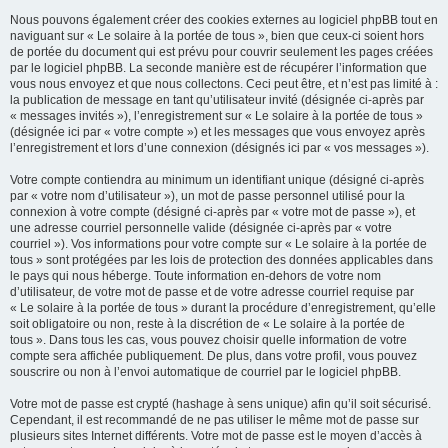
Nous pouvons également créer des cookies externes au logiciel phpBB tout en
naviguant sur « Le solaire à la portée de tous », bien que ceux-ci soient hors
de portée du document qui est prévu pour couvrir seulement les pages créées
par le logiciel phpBB. La seconde manière est de récupérer l’information que
vous nous envoyez et que nous collectons. Ceci peut être, et n’est pas limité à :
la publication de message en tant qu’utilisateur invité (désignée ci-après par
« messages invités »), l’enregistrement sur « Le solaire à la portée de tous »
(désignée ici par « votre compte ») et les messages que vous envoyez après
l’enregistrement et lors d’une connexion (désignés ici par « vos messages »).
Votre compte contiendra au minimum un identifiant unique (désigné ci-après
par « votre nom d’utilisateur »), un mot de passe personnel utilisé pour la
connexion à votre compte (désigné ci-après par « votre mot de passe »), et
une adresse courriel personnelle valide (désignée ci-après par « votre
courriel »). Vos informations pour votre compte sur « Le solaire à la portée de
tous » sont protégées par les lois de protection des données applicables dans
le pays qui nous héberge. Toute information en-dehors de votre nom
d’utilisateur, de votre mot de passe et de votre adresse courriel requise par
« Le solaire à la portée de tous » durant la procédure d’enregistrement, qu’elle
soit obligatoire ou non, reste à la discrétion de « Le solaire à la portée de
tous ». Dans tous les cas, vous pouvez choisir quelle information de votre
compte sera affichée publiquement. De plus, dans votre profil, vous pouvez
souscrire ou non à l’envoi automatique de courriel par le logiciel phpBB.
Votre mot de passe est crypté (hashage à sens unique) afin qu’il soit sécurisé.
Cependant, il est recommandé de ne pas utiliser le même mot de passe sur
plusieurs sites Internet différents. Votre mot de passe est le moyen d’accès à