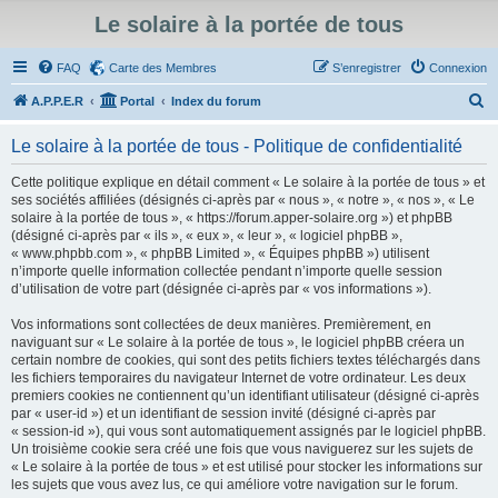
Le solaire à la portée de tous
FAQ
Carte des Membres
S’enregistrer
Connexion
R
A.P.P.E.R
Portal
Index du forum
e
Le solaire à la portée de tous - Politique de confidentialité
c
h
Cette politique explique en détail comment « Le solaire à la portée de tous » et
ses sociétés affiliées (désignés ci-après par « nous », « notre », « nos », « Le
e
solaire à la portée de tous », « https://forum.apper-solaire.org ») et phpBB
r
(désigné ci-après par « ils », « eux », « leur », « logiciel phpBB »,
« www.phpbb.com », « phpBB Limited », « Équipes phpBB ») utilisent
c
n’importe quelle information collectée pendant n’importe quelle session
h
d’utilisation de votre part (désignée ci-après par « vos informations »).
e
Vos informations sont collectées de deux manières. Premièrement, en
r
naviguant sur « Le solaire à la portée de tous », le logiciel phpBB créera un
certain nombre de cookies, qui sont des petits fichiers textes téléchargés dans
les fichiers temporaires du navigateur Internet de votre ordinateur. Les deux
premiers cookies ne contiennent qu’un identifiant utilisateur (désigné ci-après
par « user-id ») et un identifiant de session invité (désigné ci-après par
« session-id »), qui vous sont automatiquement assignés par le logiciel phpBB.
Un troisième cookie sera créé une fois que vous naviguerez sur les sujets de
« Le solaire à la portée de tous » et est utilisé pour stocker les informations sur
les sujets que vous avez lus, ce qui améliore votre navigation sur le forum.