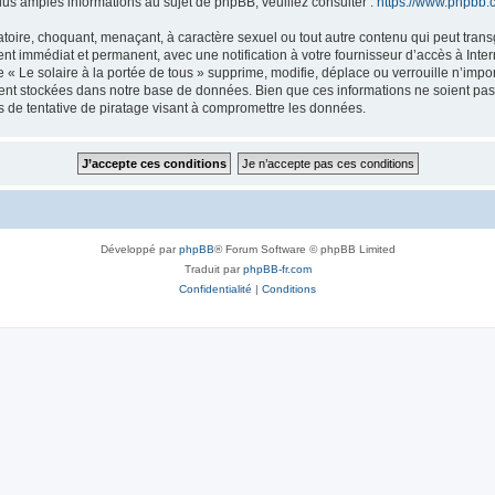
s amples informations au sujet de phpBB, veuillez consulter :
https://www.phpbb.
oire, choquant, menaçant, à caractère sexuel ou tout autre contenu qui peut transgr
nt immédiat et permanent, avec une notification à votre fournisseur d’accès à Inte
« Le solaire à la portée de tous » supprime, modifie, déplace ou verrouille n’impo
nt stockées dans notre base de données. Bien que ces informations ne soient pas di
 de tentative de piratage visant à compromettre les données.
Développé par
phpBB
® Forum Software © phpBB Limited
Traduit par
phpBB-fr.com
Confidentialité
|
Conditions