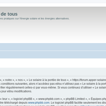
 de tous
 pratiques sur l'énergie solaire et les énergies alternatives.
, « notre », « nos », « Le solaire à la portée de tous », « https://forum.apper-sola
conditions suivantes, alors n’accédez pas et/ou n’utilisez pas « Le solaire à la po
rifier régulièrement celles-ci par vous-même. Si vous continuez d’utiliser « Le sola
jour et/ou modifications.
« leur », « logiciel phpBB », « www.phpbb.com », « phpBB Limited », « Équipes phpB
être téléchargé depuis
www.phpbb.com
. Le logiciel phpBB facilite seulement les d