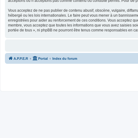
acceptons ou n’acceptons pas comme contenu ou conduite permis. Pour de plu
Vous acceptez de ne pas publier de contenu abusif, obscène, vulgaire, diffamat
hébergé ou les lois internationales. Le faire peut vous mener à un bannisseme
enregistrées pour aider au renforcement de ces conditions. Vous acceptez que 
membre, vous acceptez que toutes les informations que vous avez saisies soie
portée de tous », ni phpBB ne pourront être tenus comme responsables en cas
A.P.P.E.R
Portal
Index du forum