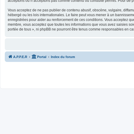
acceptons ou n’acceptons pas comme contenu ou conduite permis. Pour de plu
Vous acceptez de ne pas publier de contenu abusif, obscène, vulgaire, diffamat
hébergé ou les lois internationales. Le faire peut vous mener à un bannisseme
enregistrées pour aider au renforcement de ces conditions. Vous acceptez que 
membre, vous acceptez que toutes les informations que vous avez saisies soie
portée de tous », ni phpBB ne pourront être tenus comme responsables en cas
A.P.P.E.R
Portal
Index du forum