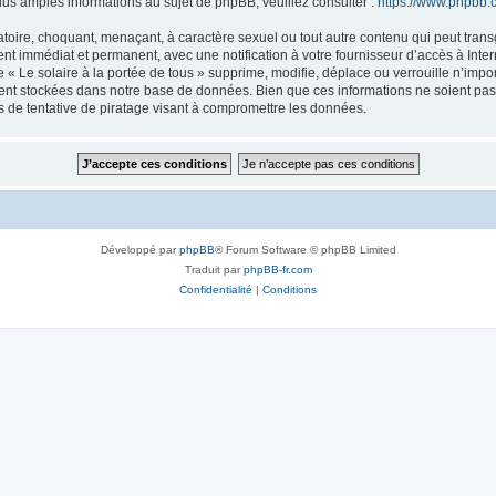
s amples informations au sujet de phpBB, veuillez consulter :
https://www.phpbb.
oire, choquant, menaçant, à caractère sexuel ou tout autre contenu qui peut transgr
nt immédiat et permanent, avec une notification à votre fournisseur d’accès à Inte
« Le solaire à la portée de tous » supprime, modifie, déplace ou verrouille n’impo
nt stockées dans notre base de données. Bien que ces informations ne soient pas di
 de tentative de piratage visant à compromettre les données.
Développé par
phpBB
® Forum Software © phpBB Limited
Traduit par
phpBB-fr.com
Confidentialité
|
Conditions