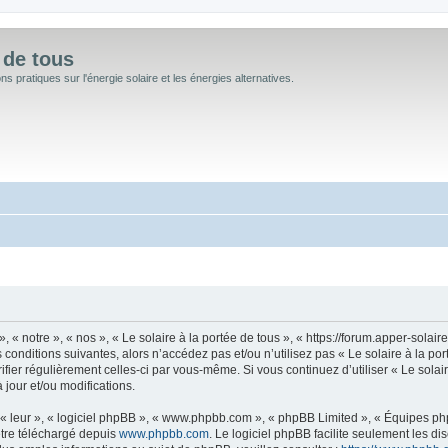
 de tous
 pratiques sur l'énergie solaire et les énergies alternatives.
, « notre », « nos », « Le solaire à la portée de tous », « https://forum.apper-sola
conditions suivantes, alors n’accédez pas et/ou n’utilisez pas « Le solaire à la po
rifier régulièrement celles-ci par vous-même. Si vous continuez d’utiliser « Le sola
jour et/ou modifications.
« leur », « logiciel phpBB », « www.phpbb.com », « phpBB Limited », « Équipes phpB
être téléchargé depuis
www.phpbb.com
. Le logiciel phpBB facilite seulement les d