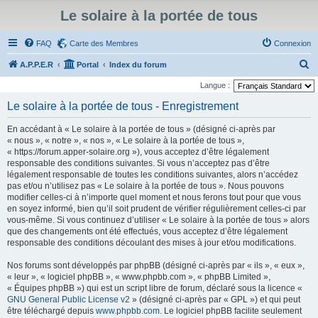
Le solaire à la portée de tous
FAQ
Carte des Membres
Connexion
R
A.P.P.E.R
Portal
Index du forum
e
Langue :
c
Le solaire à la portée de tous - Enregistrement
h
En accédant à « Le solaire à la portée de tous » (désigné ci-après par
e
« nous », « notre », « nos », « Le solaire à la portée de tous »,
r
« https://forum.apper-solaire.org »), vous acceptez d’être légalement
responsable des conditions suivantes. Si vous n’acceptez pas d’être
c
légalement responsable de toutes les conditions suivantes, alors n’accédez
h
pas et/ou n’utilisez pas « Le solaire à la portée de tous ». Nous pouvons
modifier celles-ci à n’importe quel moment et nous ferons tout pour que vous
e
en soyez informé, bien qu’il soit prudent de vérifier régulièrement celles-ci par
r
vous-même. Si vous continuez d’utiliser « Le solaire à la portée de tous » alors
que des changements ont été effectués, vous acceptez d’être légalement
responsable des conditions découlant des mises à jour et/ou modifications.
Nos forums sont développés par phpBB (désigné ci-après par « ils », « eux »,
« leur », « logiciel phpBB », « www.phpbb.com », « phpBB Limited »,
« Équipes phpBB ») qui est un script libre de forum, déclaré sous la licence «
GNU General Public License v2
» (désigné ci-après par « GPL ») et qui peut
être téléchargé depuis
www.phpbb.com
. Le logiciel phpBB facilite seulement