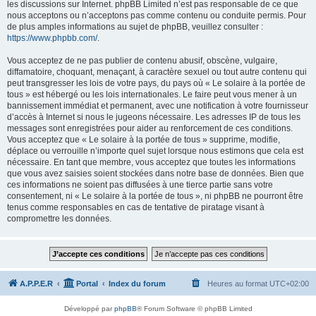
les discussions sur Internet. phpBB Limited n’est pas responsable de ce que
nous acceptons ou n’acceptons pas comme contenu ou conduite permis. Pour
de plus amples informations au sujet de phpBB, veuillez consulter :
https://www.phpbb.com/
.
Vous acceptez de ne pas publier de contenu abusif, obscène, vulgaire,
diffamatoire, choquant, menaçant, à caractère sexuel ou tout autre contenu qui
peut transgresser les lois de votre pays, du pays où « Le solaire à la portée de
tous » est hébergé ou les lois internationales. Le faire peut vous mener à un
bannissement immédiat et permanent, avec une notification à votre fournisseur
d’accès à Internet si nous le jugeons nécessaire. Les adresses IP de tous les
messages sont enregistrées pour aider au renforcement de ces conditions.
Vous acceptez que « Le solaire à la portée de tous » supprime, modifie,
déplace ou verrouille n’importe quel sujet lorsque nous estimons que cela est
nécessaire. En tant que membre, vous acceptez que toutes les informations
que vous avez saisies soient stockées dans notre base de données. Bien que
ces informations ne soient pas diffusées à une tierce partie sans votre
consentement, ni « Le solaire à la portée de tous », ni phpBB ne pourront être
tenus comme responsables en cas de tentative de piratage visant à
compromettre les données.
A.P.P.E.R
Portal
Index du forum
Heures au format
UTC+02:00
Développé par
phpBB
® Forum Software © phpBB Limited