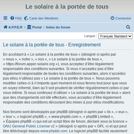
Le solaire à la portée de tous
FAQ
Carte des Membres
Connexion
R
A.P.P.E.R
Portal
Index du forum
e
Langue :
c
Le solaire à la portée de tous - Enregistrement
h
En accédant à « Le solaire à la portée de tous » (désigné ci-après par
e
« nous », « notre », « nos », « Le solaire à la portée de tous »,
r
« https://forum.apper-solaire.org »), vous acceptez d’être légalement
responsable des conditions suivantes. Si vous n’acceptez pas d’être
c
légalement responsable de toutes les conditions suivantes, alors n’accédez
h
pas et/ou n’utilisez pas « Le solaire à la portée de tous ». Nous pouvons
modifier celles-ci à n’importe quel moment et nous ferons tout pour que vous
e
en soyez informé, bien qu’il soit prudent de vérifier régulièrement celles-ci par
r
vous-même. Si vous continuez d’utiliser « Le solaire à la portée de tous » alors
que des changements ont été effectués, vous acceptez d’être légalement
responsable des conditions découlant des mises à jour et/ou modifications.
Nos forums sont développés par phpBB (désigné ci-après par « ils », « eux »,
« leur », « logiciel phpBB », « www.phpbb.com », « phpBB Limited »,
« Équipes phpBB ») qui est un script libre de forum, déclaré sous la licence «
GNU General Public License v2
» (désigné ci-après par « GPL ») et qui peut
être téléchargé depuis
www.phpbb.com
. Le logiciel phpBB facilite seulement