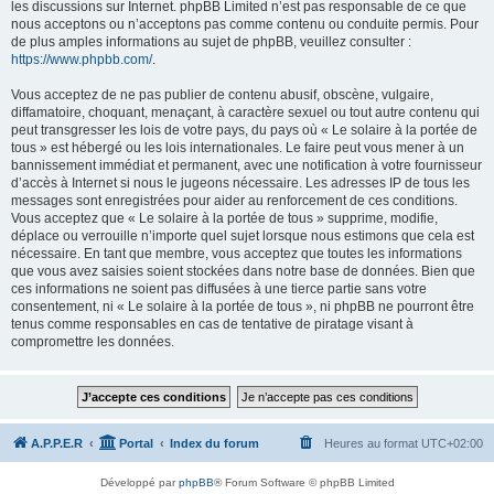
les discussions sur Internet. phpBB Limited n’est pas responsable de ce que
nous acceptons ou n’acceptons pas comme contenu ou conduite permis. Pour
de plus amples informations au sujet de phpBB, veuillez consulter :
https://www.phpbb.com/
.
Vous acceptez de ne pas publier de contenu abusif, obscène, vulgaire,
diffamatoire, choquant, menaçant, à caractère sexuel ou tout autre contenu qui
peut transgresser les lois de votre pays, du pays où « Le solaire à la portée de
tous » est hébergé ou les lois internationales. Le faire peut vous mener à un
bannissement immédiat et permanent, avec une notification à votre fournisseur
d’accès à Internet si nous le jugeons nécessaire. Les adresses IP de tous les
messages sont enregistrées pour aider au renforcement de ces conditions.
Vous acceptez que « Le solaire à la portée de tous » supprime, modifie,
déplace ou verrouille n’importe quel sujet lorsque nous estimons que cela est
nécessaire. En tant que membre, vous acceptez que toutes les informations
que vous avez saisies soient stockées dans notre base de données. Bien que
ces informations ne soient pas diffusées à une tierce partie sans votre
consentement, ni « Le solaire à la portée de tous », ni phpBB ne pourront être
tenus comme responsables en cas de tentative de piratage visant à
compromettre les données.
A.P.P.E.R
Portal
Index du forum
Heures au format
UTC+02:00
Développé par
phpBB
® Forum Software © phpBB Limited